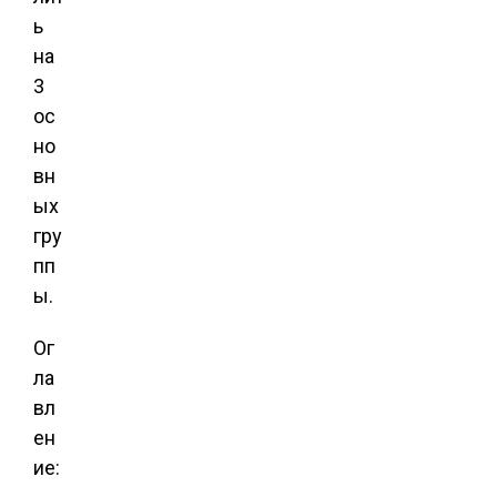
ь
на
3
ос
но
вн
ых
гру
пп
ы.
Ог
ла
вл
ен
ие: