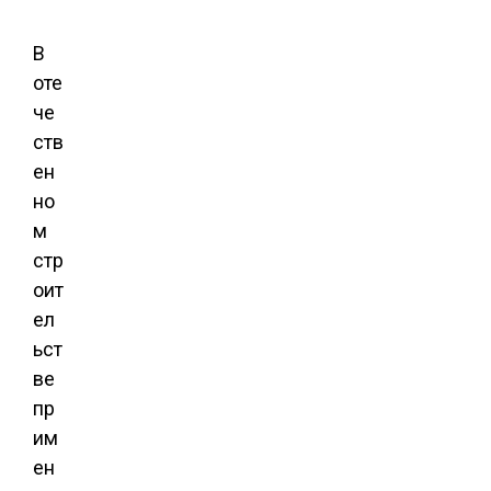
В
оте
че
ств
ен
но
м
стр
оит
ел
ьст
ве
пр
им
ен