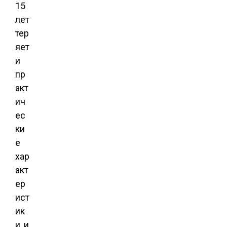
15
лет
тер
яет
и
пр
акт
ич
ес
ки
е
хар
акт
ер
ист
ик
и, и