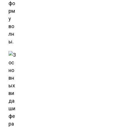
фо
рм
у
во
лн
ы.