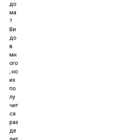
до
ма
?
Ви
до
в
мн
ого
, но
их
по
лу
чит
ся
раз
де
лит