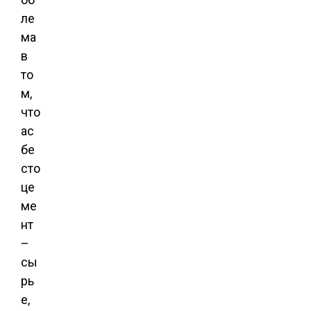
ле
ма
в
то
м,
что
ас
бе
сто
це
ме
нт
–
сы
рь
е,