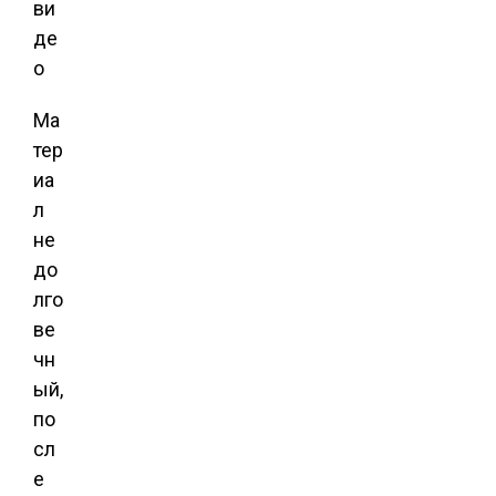
Ма
тер
иа
л
не
до
лго
ве
чн
ый,
по
сл
е