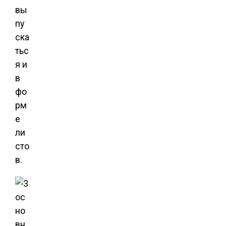
вы
пу
ска
тьс
я и
в
фо
рм
е
ли
сто
в.