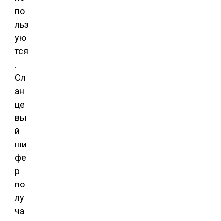
по
льз
ую
тся
.
Сл
ан
це
вы
й
ши
фе
р
по
лу
ча