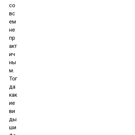
со
вс
ем
не
пр
акт
ич
ны
м.
Тог
да
как
ие
ви
ды
ши