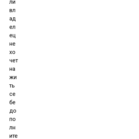
ли
вл
ад
ел
ец
не
хо
чет
на
жи
ть
се
бе
до
по
лн
ите