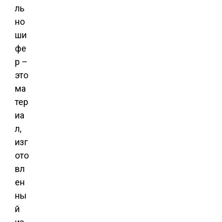
ль
но
ши
фе
р –
это
ма
тер
иа
л,
изг
ото
вл
ен
ны
й