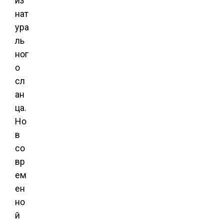
из
нат
ура
ль
ног
о
сл
ан
ца.
Но
в
со
вр
ем
ен
но
й