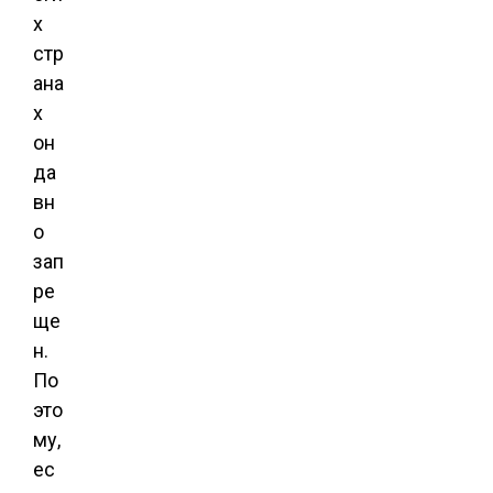
х
стр
ана
х
он
да
вн
о
зап
ре
ще
н.
По
это
му,
ес