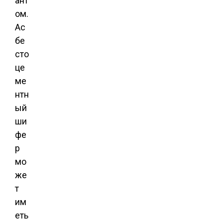
ант
ом.
Ас
бе
сто
це
ме
нтн
ый
ши
фе
р
мо
же
т
им
еть