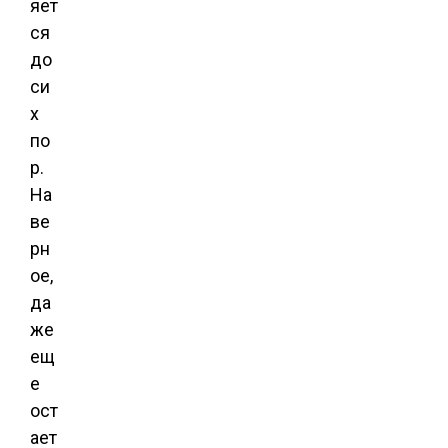
яет
ся
до
си
х
по
р.
На
ве
рн
ое,
да
же
ещ
е
ост
ает