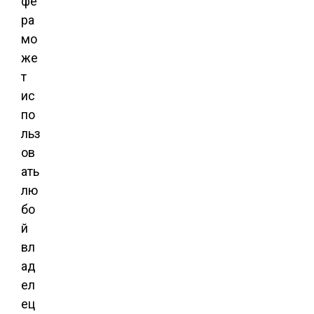
фе
ра
мо
же
т
ис
по
льз
ов
ать
лю
бо
й
вл
ад
ел
ец