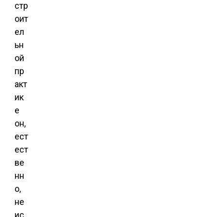
стр
оит
ел
ьн
ой
пр
акт
ик
е
он,
ест
ест
ве
нн
о,
не
ис