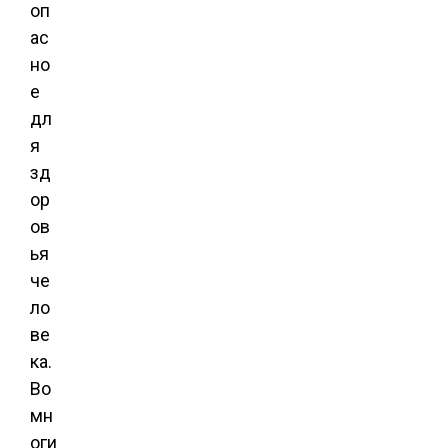
оп
ас
но
е
дл
я
зд
ор
ов
ья
че
ло
ве
ка.
Во
мн
оги