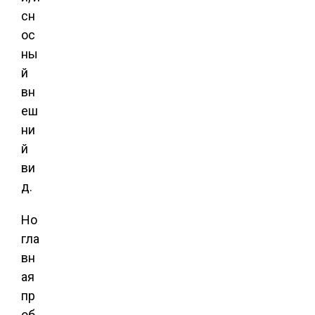
сн
ос
ны
й
вн
еш
ни
й
ви
д.
Но
гла
вн
ая
пр
об