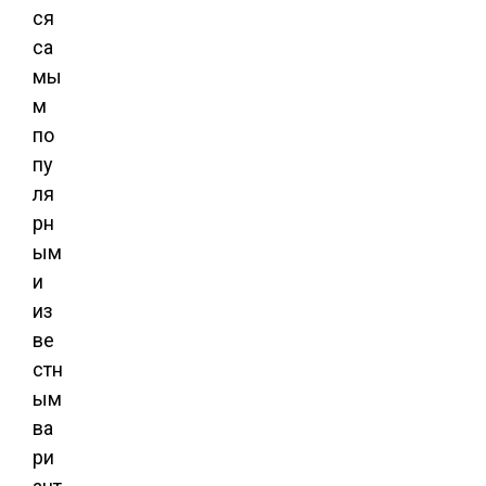
ся
са
мы
м
по
пу
ля
рн
ым
и
из
ве
стн
ым
ва
ри