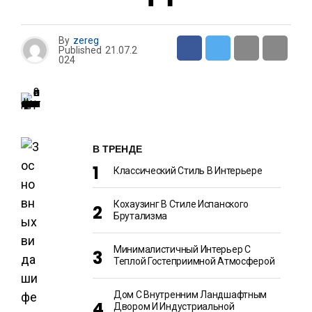
By
zereg
Published
21.07.2
024
В ТРЕНДЕ
Классический Стиль В Интерьере
Кохаузинг В Стиле Испанского
Брутализма
Минималистичный Интерьер С
Теплой Гостеприимной Атмосферой
Дом С Внутренним Ландшафтным
Двором И Индустриальной