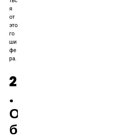
тьс
я
от
это
го
ши
фе
ра.
2
.
О
б