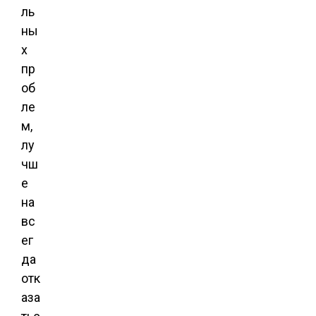
ль
ны
х
пр
об
ле
м,
лу
чш
е
на
вс
ег
да
отк
аза