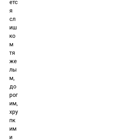
етс
я
сл
иш
ко
м
тя
же
лы
м,
до
рог
им,
хру
пк
им
и