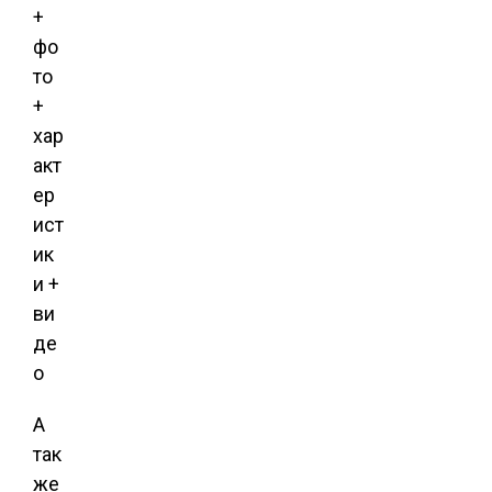
А
так
же