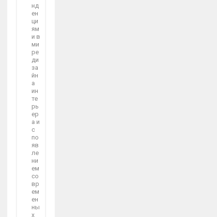
нд
ен
ци
ям
и в
ми
ре
ди
за
йн
а
ин
те
рь
ер
а и
с
по
яв
ле
ни
ем
со
вр
ем
ен
ны
х