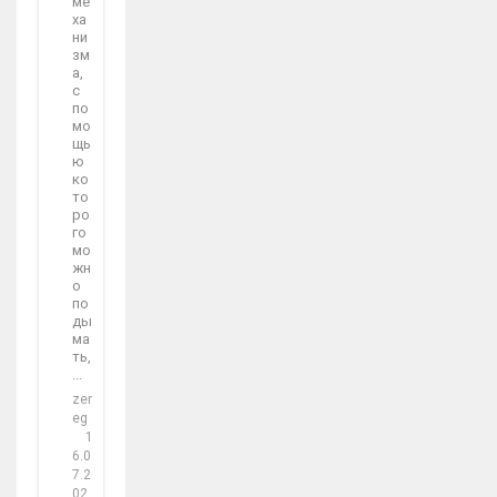
ме
ха
ни
зм
а,
с
по
мо
щь
ю
ко
то
ро
го
мо
жн
о
по
ды
ма
ть,
...
zer
eg
1
6.0
7.2
02