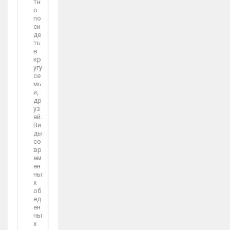
тн
о
по
си
де
ть
в
кр
угу
се
мь
и,
др
уз
ей.
Ви
ды
со
вр
ем
ен
ны
х
об
ед
ен
ны
х