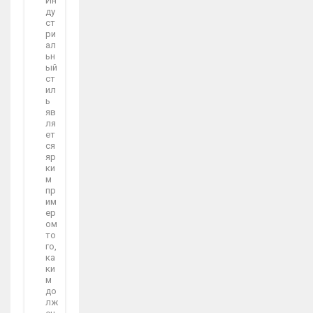
Ин
ду
ст
ри
ал
ьн
ый
ст
ил
ь
яв
ля
ет
ся
яр
ки
м
пр
им
ер
ом
то
го,
ка
ки
м
до
лж