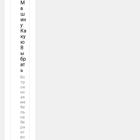
М
А
Ш
Ин
У:
Ка
Ку
Ю
В
Ы
Бр
Ат
Ь
Вс
тр
ое
нн
ая
ме
бе
ль
на
би
ра
ет
вс