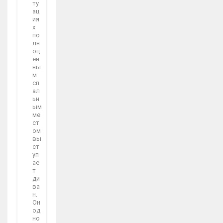
ту
ац
ия
х
по
лн
оц
ен
ны
м
сп
ал
ьн
ым
ме
ст
ом
вы
ст
уп
ае
т
ди
ва
н.
Он
од
но