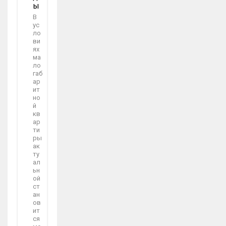
Ы
В
ус
ло
ви
ях
ма
ло
габ
ар
ит
но
й
кв
ар
ти
ры
ак
ту
ал
ьн
ой
ст
ан
ов
ит
ся