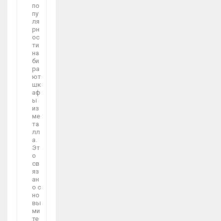
по
пу
ля
рн
ос
ти
на
би
ра
ют
шк
аф
ы
из
ме
та
лл
а.
Эт
о
св
яз
ан
о с
но
вы
ми
те