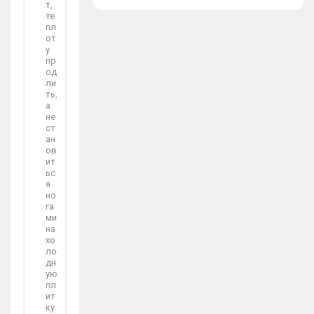
т,
те
пл
от
у
пр
од
ли
ть,
а
не
ст
ан
ов
ит
ьс
я
но
га
ми
на
хо
ло
дн
ую
пл
ит
ку.