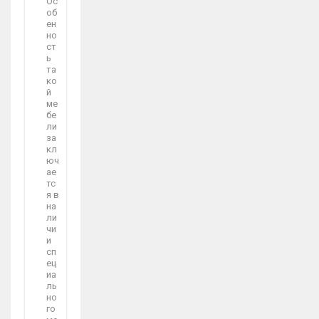
Ос
об
ен
но
ст
ь
та
ко
й
ме
бе
ли
за
кл
юч
ае
тс
я в
на
ли
чи
и
сп
ец
иа
ль
но
го