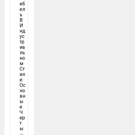
Еб
Ел
Ь
В
И
Нд
Ус
Тр
Иа
Ль
Но
М
Ст
Ил
Е:
Ос
Но
Вн
Ы
Е
Ч
Ер
Т
Ы