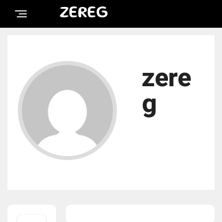
ZEREG
zere
g