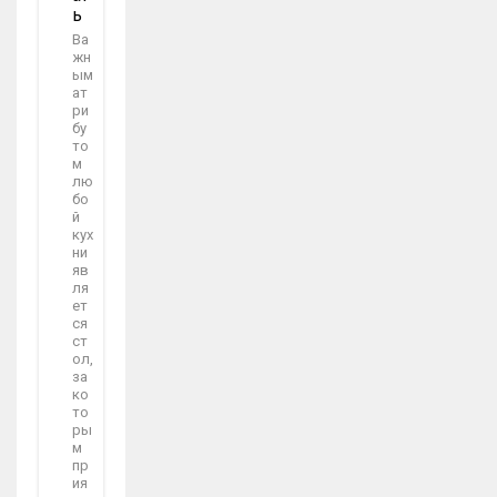
Ь
Ва
жн
ым
ат
ри
бу
то
м
лю
бо
й
кух
ни
яв
ля
ет
ся
ст
ол,
за
ко
то
ры
м
пр
ия