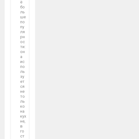
ё
бо
ль
ше
по
пу
ля
рн
ос
ти:
он
а
ис
по
ль
зу
ет
ся
не
то
ль
ко
на
кух
не,
в
го
ст