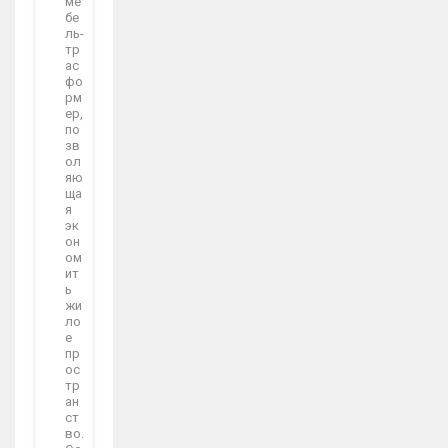
ме
бе
ль-
тр
ас
фо
рм
ер,
по
зв
ол
яю
ща
я
эк
он
ом
ит
ь
жи
ло
е
пр
ос
тр
ан
ст
во.