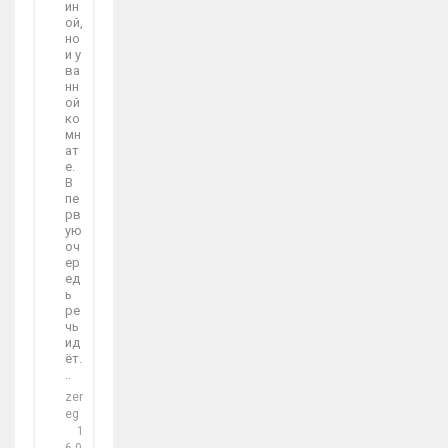
ин
ой,
но
и у
ва
нн
ой
ко
мн
ат
е.
В
пе
рв
ую
оч
ер
ед
ь
ре
чь
ид
ёт.
..
zer
eg
1