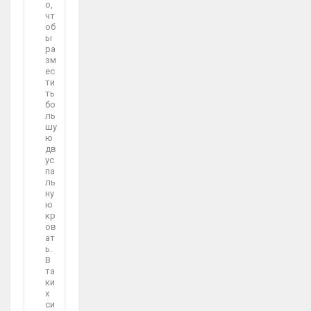
о,
чт
об
ы
ра
зм
ес
ти
ть
бо
ль
шу
ю
дв
ус
па
ль
ну
ю
кр
ов
ат
ь.
В
та
ки
х
си