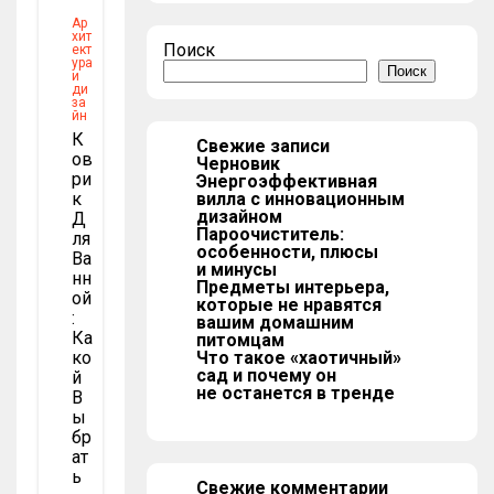
Ар
хит
Поиск
ект
ура
Поиск
и
ди
за
йн
К
Свежие записи
Ов
Черновик
Ри
Энергоэффективная
К
вилла с инновационным
дизайном
Д
Пароочиститель:
Ля
особенности, плюсы
Ва
и минусы
Нн
Предметы интерьера,
Ой
которые не нравятся
:
вашим домашним
Ка
питомцам
Ко
Что такое «хаотичный»
сад и почему он
Й
не останется в тренде
В
Ы
Бр
Ат
Ь
Свежие комментарии