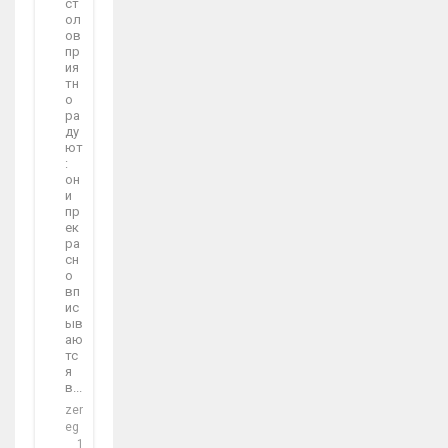
ст
ол
ов
пр
ия
тн
о
ра
ду
ют
:
он
и
пр
ек
ра
сн
о
вп
ис
ыв
аю
тс
я
в...
zer
eg
1