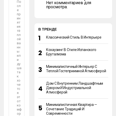
По
Нет комментариев для
сл
просмотра.
е
пр
ин
ят
ия
В ТРЕНДЕ
тё
пл
Классический Стиль В Интерьере
ой
ва
нн
Кохаузинг В Стиле Испанского
ы
Брутализма
ил
и
ду
Минималистичный Интерьер С
ша
Теплой Гостеприимной Атмосферой
та
к
хо
Дом С Внутренним Ландшафтным
че
Двором И Индустриальной
тс
Атмосферой
я
эт
от
Минималистичная Квартира —
ко
Сочетание Традиций И
мф
Современности
ор