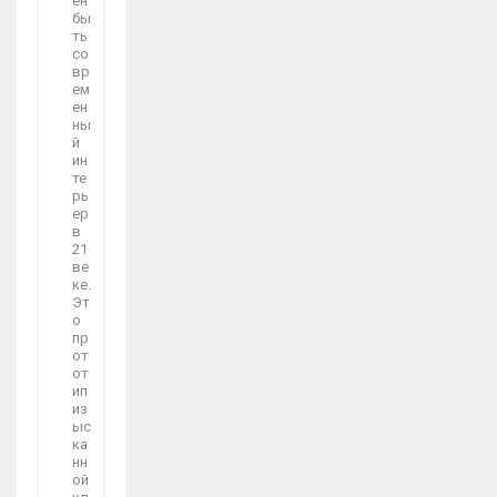
ен
бы
ть
со
вр
ем
ен
ны
й
ин
те
рь
ер
в
21
ве
ке.
Эт
о
пр
от
от
ип
из
ыс
ка
нн
ой