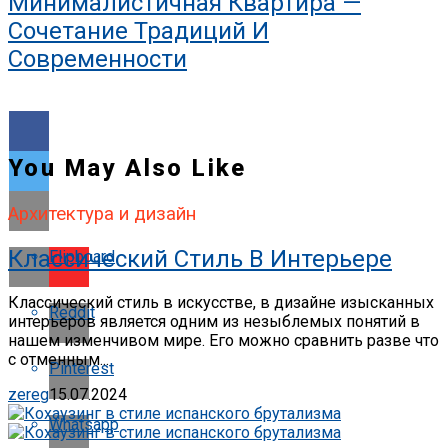
Минималистичная Квартира —
Сочетание Традиций И
Современности
You May Also Like
Архитектура и дизайн
Классический Стиль В Интерьере
Flipboard
Классический стиль в искусстве, в дизайне изысканных
Reddit
интерьеров является одним из незыблемых понятий в
нашем изменчивом мире. Его можно сравнить разве что
с отменным...
Pinterest
zereg
15.07.2024
Whatsapp