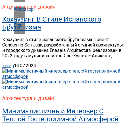
Архитектура и дизайн
Whatsapp
Кохаузинг В Стиле Испанского
Email
Брутализма
Кохаузинг в стиле испанского брутализма Проект
Cohousing San Juan, разработанный студией архитектуры
и городского дизайна Eneseis Arquitectura, реализован в
2022 году в муниципалитете Сан-Хуан-де-Аликанте,...
zereg
14.07.2024
Архитектура и дизайн
Минималистичный Интерьер С
Теплой Гостеприимной Атмосферой