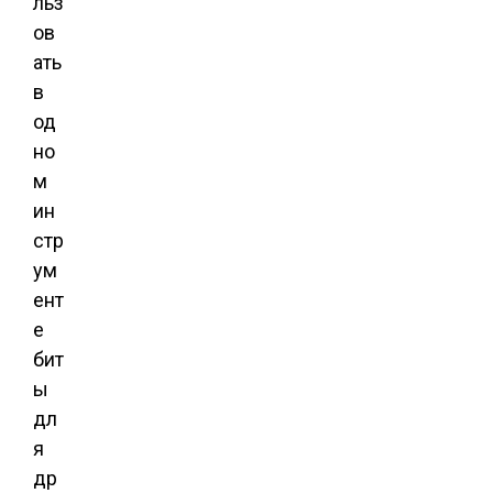
льз
ов
ать
в
од
но
м
ин
стр
ум
ент
е
бит
ы
дл
я
др