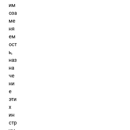
им
оза
ме
ня
ем
ост
ь,
наз
на
че
ни
е
эти
х
ин
стр