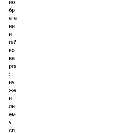
ио
бр
ете
ни
и
гай
ко
ве
рта
:
ну
же
н
ли
ем
у
сп