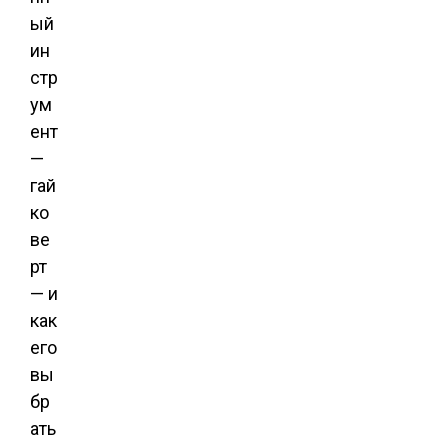
ый
ин
стр
ум
ент
—
гай
ко
ве
рт
— и
как
его
вы
бр
ать