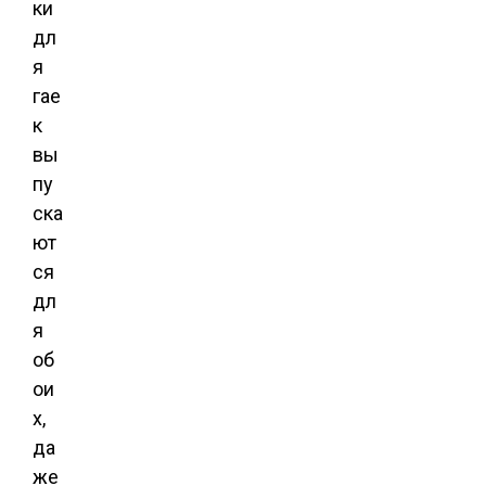
ки
дл
я
гае
к
вы
пу
ска
ют
ся
дл
я
об
ои
х,
да
же