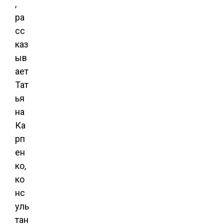
,
ра
сс
каз
ыв
ает
Тат
ья
на
Ка
рп
ен
ко,
ко
нс
уль
тан