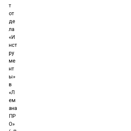
т
от
де
ла
«И
нст
ру
ме
нт
ы»
в
«Л
ем
ана
ПР
О»