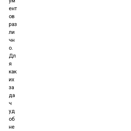
ум
ент
ов
раз
ли
чн
о.
Дл
я
как
их
за
да
ч
уд
об
не