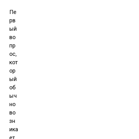
Пе
рв
ый
во
пр
ос,
кот
ор
ый
об
ыч
но
во
зн
ика
ет