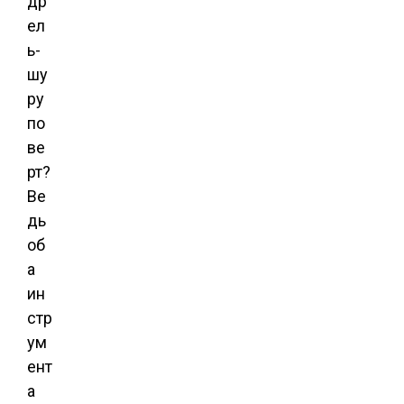
др
ел
ь-
шу
ру
по
ве
рт?
Ве
дь
об
а
ин
стр
ум
ент
а