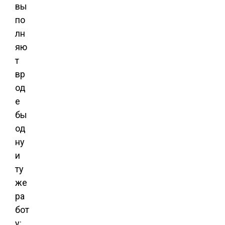
вы
по
лн
яю
т
вр
од
е
бы
од
ну
и
ту
же
ра
бот
у: