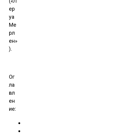
(«Л
ер
уа
Ме
рл
ен»
).
Ог
ла
вл
ен
ие: