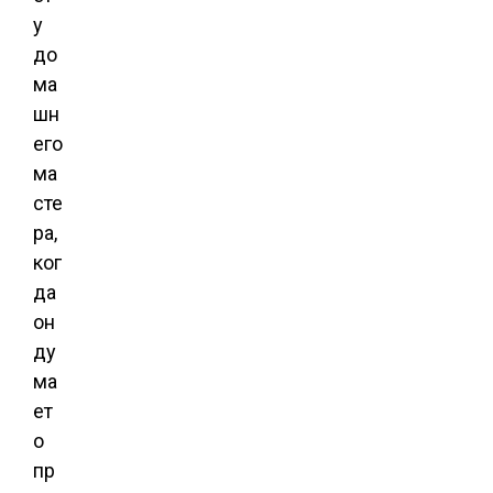
у
до
ма
шн
его
ма
сте
ра,
ког
да
он
ду
ма
ет
о
пр