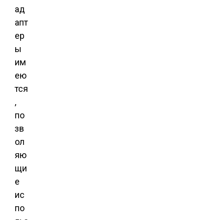
ад
апт
ер
ы
им
ею
тся
,
по
зв
ол
яю
щи
е
ис
по