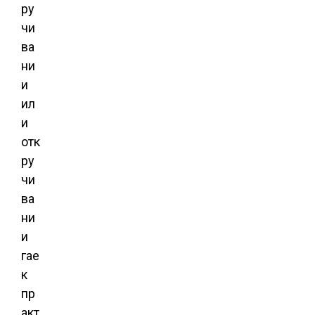
ру
чи
ва
ни
и
ил
и
отк
ру
чи
ва
ни
и
гае
к
пр
акт