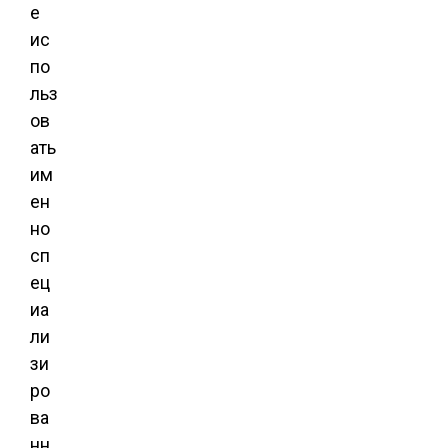
е
ис
по
льз
ов
ать
им
ен
но
сп
ец
иа
ли
зи
ро
ва
нн