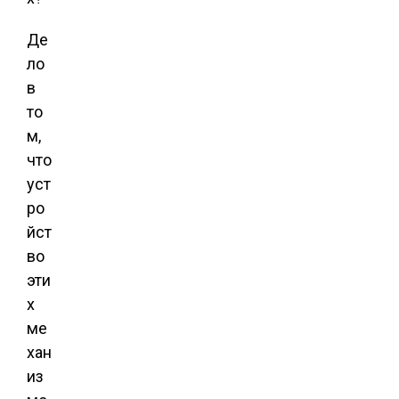
Де
ло
в
то
м,
что
уст
ро
йст
во
эти
х
ме
хан
из