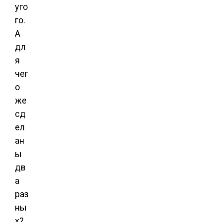
уго
го.
А
дл
я
чег
о
же
сд
ел
ан
ы
дв
а
раз
ны
х?