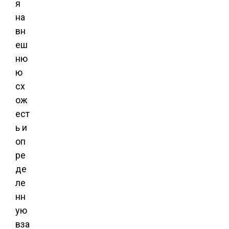
я
на
вн
еш
ню
ю
сх
ож
ест
ь и
оп
ре
де
ле
нн
ую
вза