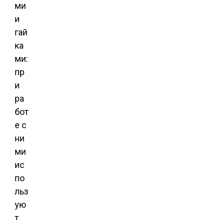
ми
и
гай
ка
ми:
пр
и
ра
бот
е с
ни
ми
ис
по
льз
ую
т