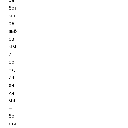
ра
бот
ы с
ре
зьб
ов
ым
и
со
ед
ин
ен
ия
ми
—
бо
лта