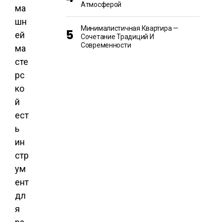
Атмосферой
ма
шн
Минималистичная Квартира —
ей
Сочетание Традиций И
Современности
ма
сте
рс
ко
й
ест
ь
ин
стр
ум
ент
дл
я