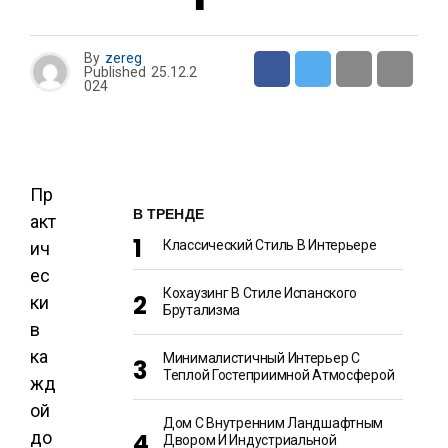
By
zereg
Published
25.12.2
024
Пр
В ТРЕНДЕ
акт
Классический Стиль В Интерьере
ич
ес
Кохаузинг В Стиле Испанского
ки
Брутализма
в
ка
Минималистичный Интерьер С
Теплой Гостеприимной Атмосферой
жд
ой
Дом С Внутренним Ландшафтным
до
Двором И Индустриальной