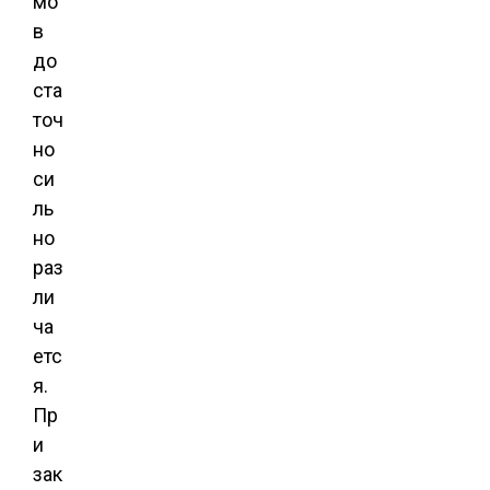
мо
в
до
ста
точ
но
си
ль
но
раз
ли
ча
етс
я.
Пр
и
зак