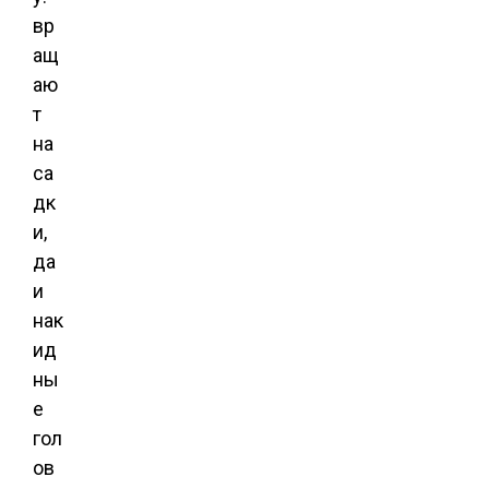
вр
ащ
аю
т
на
са
дк
и,
да
и
нак
ид
ны
е
гол
ов