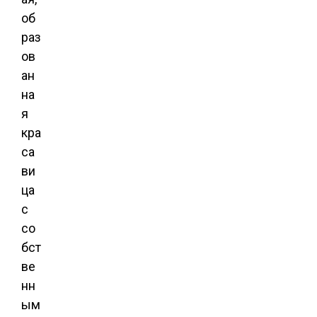
об
раз
ов
ан
на
я
кра
са
ви
ца
с
со
бст
ве
нн
ым