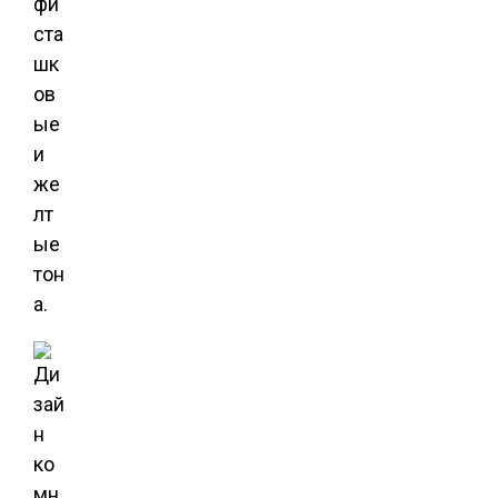
фи
ста
шк
ов
ые
и
же
лт
ые
тон
а.