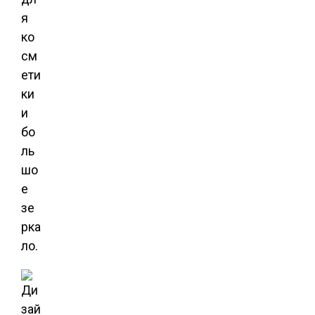
я
ко
см
ети
ки
и
бо
ль
шо
е
зе
рка
ло.