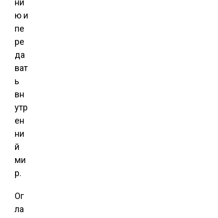
ни
ю и
пе
ре
да
ват
ь
вн
утр
ен
ни
й
ми
р.
Ог
ла