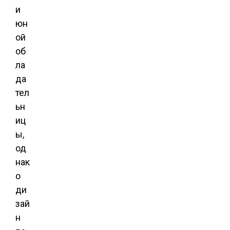
и
юн
ой
об
ла
да
тел
ьн
иц
ы,
од
нак
о
ди
зай
н