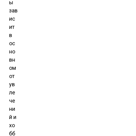
ы
зав
ис
ит
в
ос
но
вн
ом
от
ув
ле
че
ни
й и
хо
бб