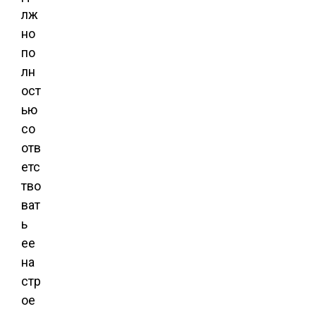
лж
но
по
лн
ост
ью
со
отв
етс
тво
ват
ь
ее
на
стр
ое