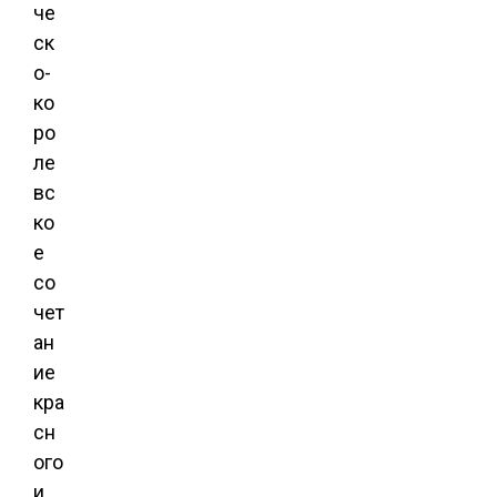
че
ск
о-
ко
ро
ле
вс
ко
е
со
чет
ан
ие
кра
сн
ого
и