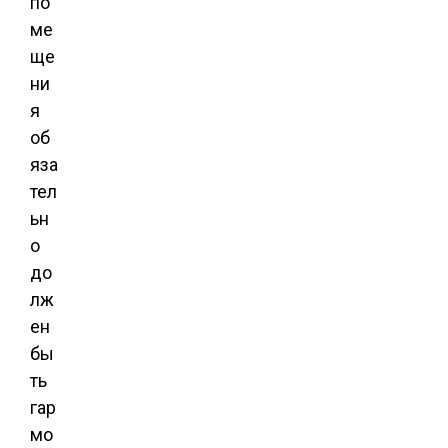
по
ме
ще
ни
я
об
яза
тел
ьн
о
до
лж
ен
бы
ть
гар
мо