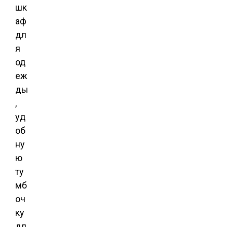
шк
аф
дл
я
од
еж
ды
,
уд
об
ну
ю
ту
мб
оч
ку
дл