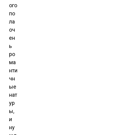
ого
по
ла
оч
ен
ь
ро
ма
нти
чн
ые
нат
ур
ы,
и
ну