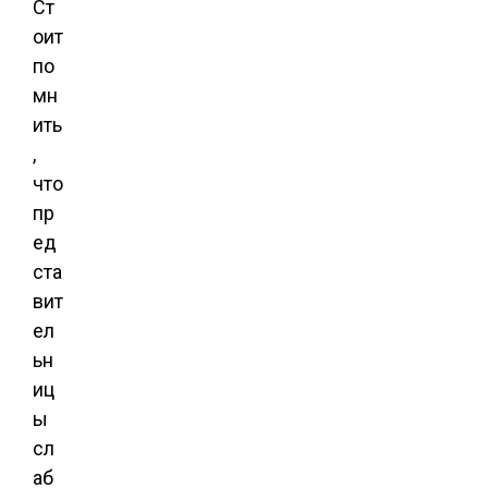
Ст
оит
по
мн
ить
,
что
пр
ед
ста
вит
ел
ьн
иц
ы
сл
аб