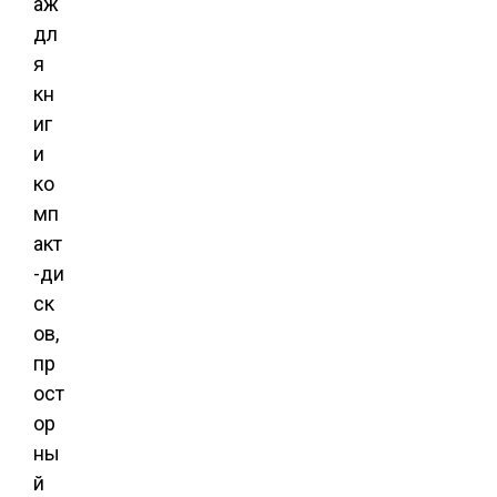
аж
дл
я
кн
иг
и
ко
мп
акт
-ди
ск
ов,
пр
ост
ор
ны
й