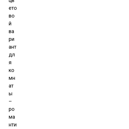
цв
ето
во
й
ва
ри
ант
дл
я
ко
мн
ат
ы
–
ро
ма
нти