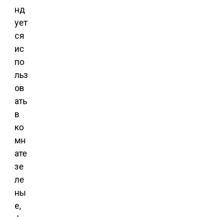
нд
ует
ся
ис
по
льз
ов
ать
в
ко
мн
ате
зе
ле
ны
е,