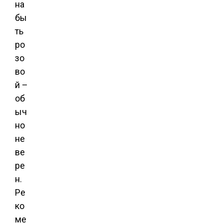
на
бы
ть
ро
зо
во
й –
об
ыч
но
не
ве
ре
н.
Ре
ко
ме