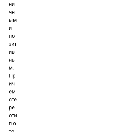
ни
чн
ым
и
по
зит
ив
ны
м.
Пр
ич
ем
сте
ре
оти
п о
то