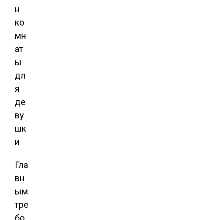
Гла
вн
ым
тре
бо