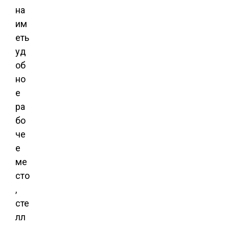
на
им
еть
уд
об
но
е
ра
бо
че
е
ме
сто
,
сте
лл