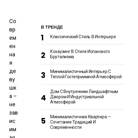
Со
В ТРЕНДЕ
вр
Классический Стиль В Интерьере
ем
ен
Кохаузинг В Стиле Испанского
на
Брутализма
я
де
Минималистичный Интерьер С
Теплой Гостеприимной Атмосферой
ву
шк
Дом С Внутренним Ландшафтным
а –
Двором И Индустриальной
Атмосферой
не
зав
Минималистичная Квартира —
ис
Сочетание Традиций И
Современности
им
ая,