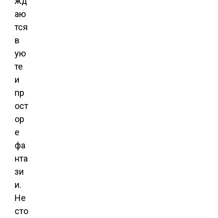
жд
аю
тся
в
ую
те
и
пр
ост
ор
е
фа
нта
зи
и.
Не
сто