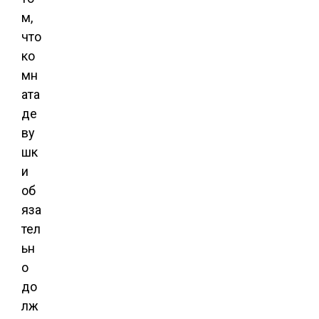
м,
что
ко
мн
ата
де
ву
шк
и
об
яза
тел
ьн
о
до
лж