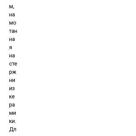
м,
на
мо
тан
на
я
на
сте
рж
ни
из
ке
ра
ми
ки.
Дл