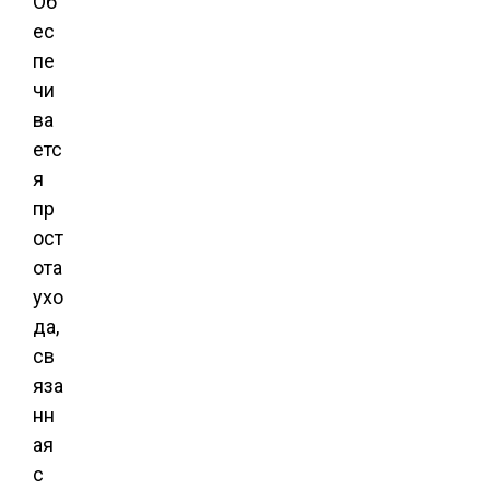
Об
ес
пе
чи
ва
етс
я
пр
ост
ота
ухо
да,
св
яза
нн
ая
с