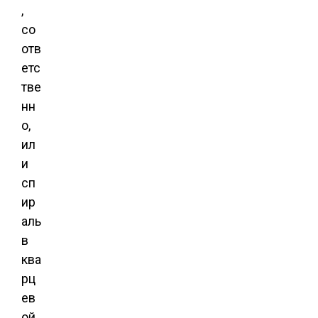
,
со
отв
етс
тве
нн
о,
ил
и
сп
ир
аль
в
ква
рц
ев
ой