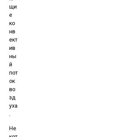
щи
е
ко
нв
ект
ив
ны
й
пот
ок
во
зд
уха
.
Не
кот