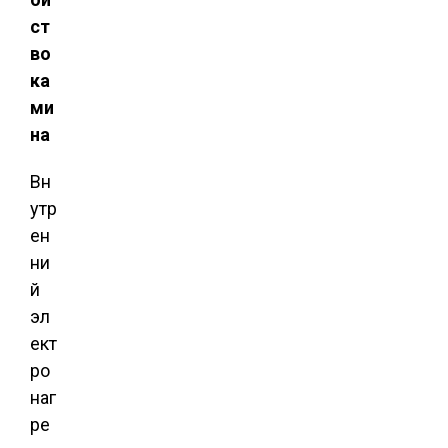
ст
во
ка
ми
на
Вн
утр
ен
ни
й
эл
ект
ро
наг
ре