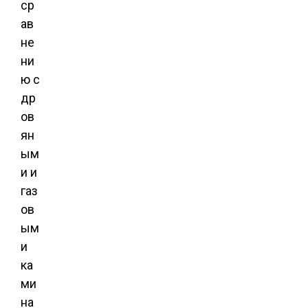
ср
ав
не
ни
ю с
др
ов
ян
ым
и и
газ
ов
ым
и
ка
ми
на