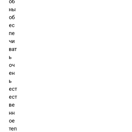
об
ны
об
ес
пе
чи
ват
ь
оч
ен
ь
ест
ест
ве
нн
ое
теп