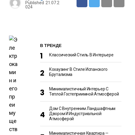
Published
21.07.2
024
В ТРЕНДЕ
Классический Стиль В Интерьере
Кохаузинг В Стиле Испанского
Брутализма
Минималистичный Интерьер С
Теплой Гостеприимной Атмосферой
Дом С Внутренним Ландшафтным
Двором И Индустриальной
Атмосферой
Минималистичная Квартира —