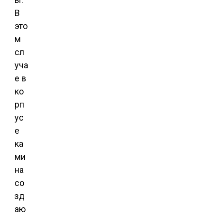
В
это
м
сл
уча
е в
ко
рп
ус
е
ка
ми
на
со
зд
аю