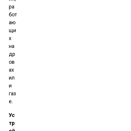
ра
бот
аю
щи
х
на
др
ов
ах
ил
и
газ
е.
Ус
тр
ой