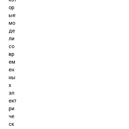
ор
ые
мо
де
ли
со
вр
ем
ен
ны
х
эл
ект
ри
че
ск