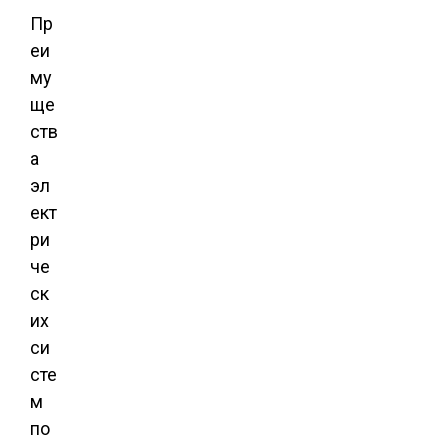
Пр
еи
му
ще
ств
а
эл
ект
ри
че
ск
их
си
сте
м
по