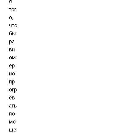
я
тог
о,
что
бы
ра
вн
ом
ер
но
пр
огр
ев
ать
по
ме
ще