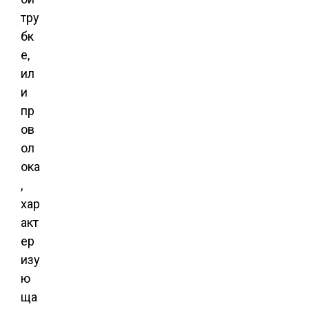
тру
бк
е,
ил
и
пр
ов
ол
ока
,
хар
акт
ер
изу
ю
ща