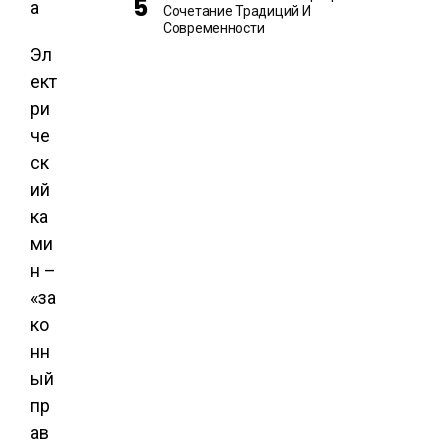
Сочетание Традиций И
Современности
Эл
ект
ри
че
ск
ий
ка
ми
н –
«за
ко
нн
ый
пр
ав