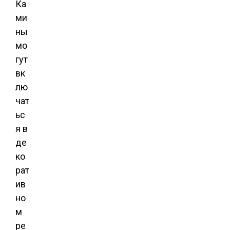
Ка
ми
ны
мо
гут
вк
лю
чат
ьс
я в
де
ко
рат
ив
но
м
ре