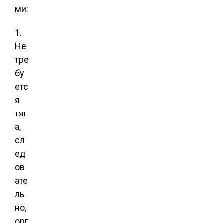
ми:
1.
Не
тре
бу
етс
я
тяг
а,
сл
ед
ов
ате
ль
но,
орг