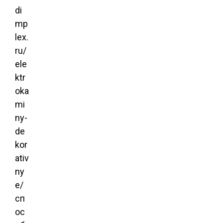
di
mp
lex.
ru/
ele
ktr
oka
mi
ny-
de
kor
ativ
ny
e/
сп
ос