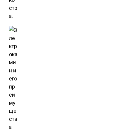
стр
а.