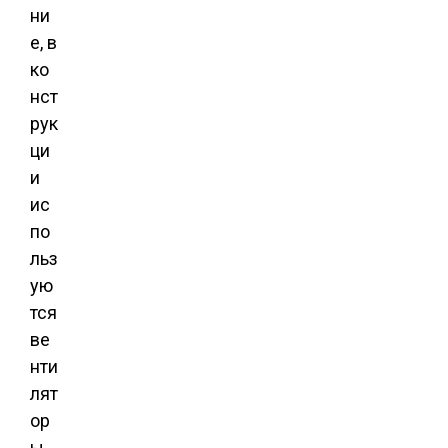
ни
е, в
ко
нст
рук
ци
и
ис
по
льз
ую
тся
ве
нти
лят
ор
ы.