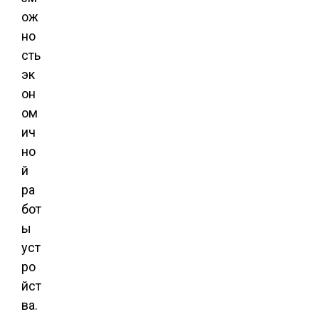
ож
но
сть
эк
он
ом
ич
но
й
ра
бот
ы
уст
ро
йст
ва.