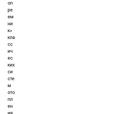
оп
ре
ем
ни
к»
кла
сс
ич
ес
ких
си
сте
м
ото
пл
ен
ия,