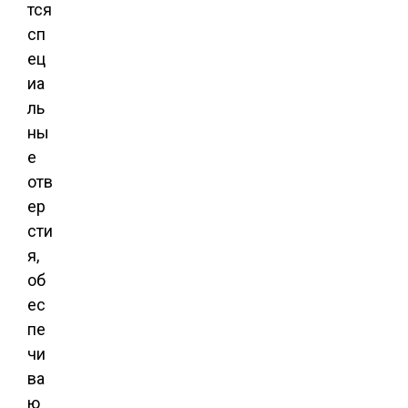
тся
сп
ец
иа
ль
ны
е
отв
ер
сти
я,
об
ес
пе
чи
ва
ю