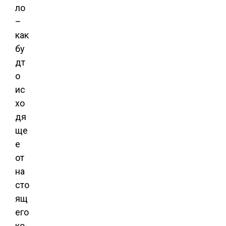
ло
–
как
бу
дт
о
ис
хо
дя
ще
е
от
на
сто
ящ
его
ко