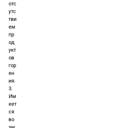
отс
утс
тви
ем
пр
од
укт
ов
гор
ен
ия.
3.
Им
еет
ся
во
зм