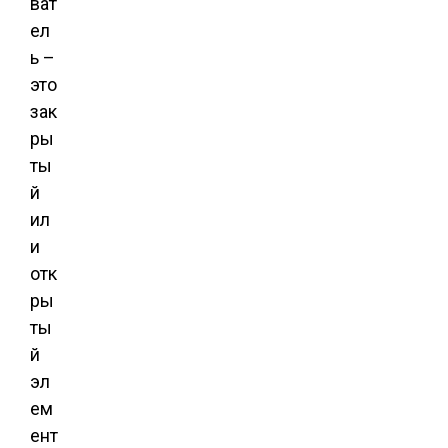
ват
ел
ь –
это
зак
ры
ты
й
ил
и
отк
ры
ты
й
эл
ем
ент