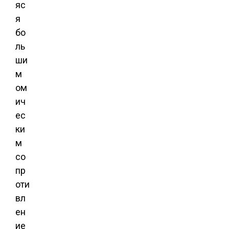
яс
я
бо
ль
ши
м
ом
ич
ес
ки
м
со
пр
оти
вл
ен
ие