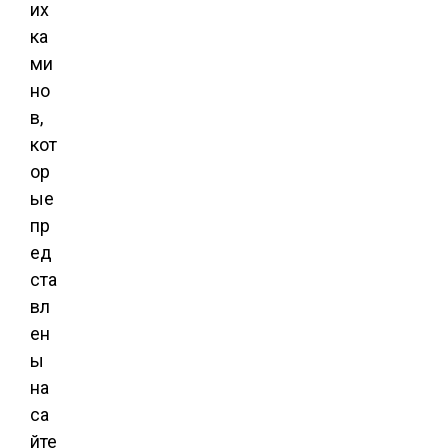
их
ка
ми
но
в,
кот
ор
ые
пр
ед
ста
вл
ен
ы
на
са
йте