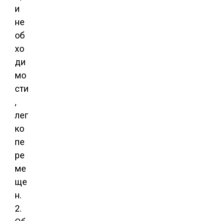
и
не
об
хо
ди
мо
сти
,
лег
ко
пе
ре
ме
ще
н.
2.