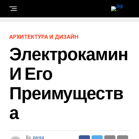
АРХИТЕКТУРА И ДИЗАЙН
Электрокамин
И Его
Преимуществ
А
By
zereg