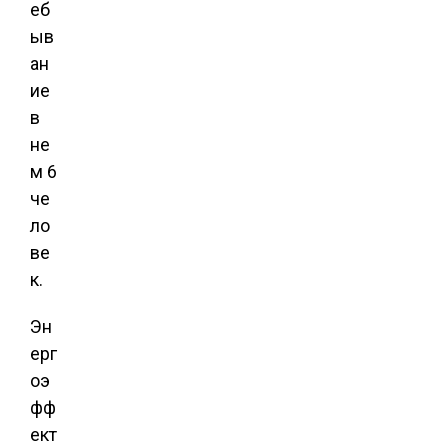
еб
ыв
ан
ие
в
не
м 6
че
ло
ве
к.
Эн
ерг
оэ
фф
ект