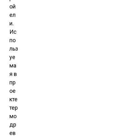
ой
ел
и.
Ис
по
льз
уе
ма
я в
пр
ое
кте
тер
мо
др
ев