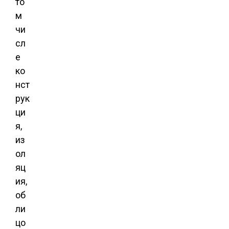
то
м
чи
сл
е
ко
нст
рук
ци
я,
из
ол
яц
ия,
об
ли
цо