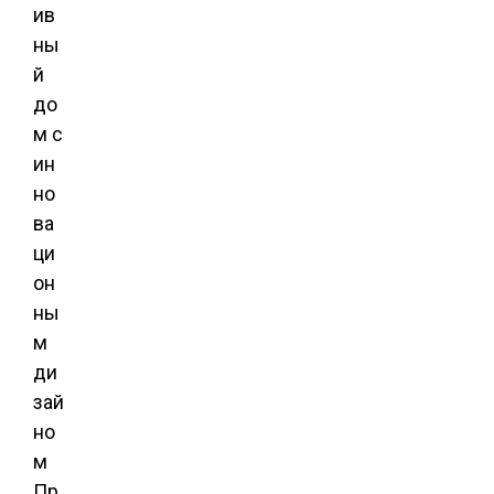
ив
ны
й
до
м с
ин
но
ва
ци
он
ны
м
ди
зай
но
м
Пр