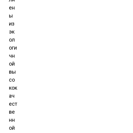
ен
ы
из
эк
ол
оги
чн
ой
вы
со
кок
ач
ест
ве
нн
ой