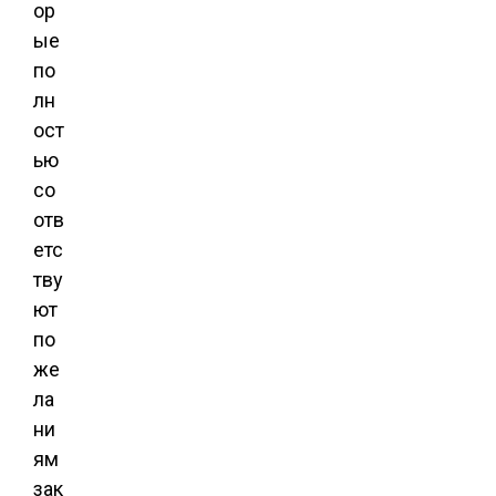
ор
ые
по
лн
ост
ью
со
отв
етс
тву
ют
по
же
ла
ни
ям
зак