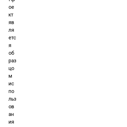
ое
кт
яв
ля
етс
я
об
раз
цо
м
ис
по
льз
ов
ан
ия