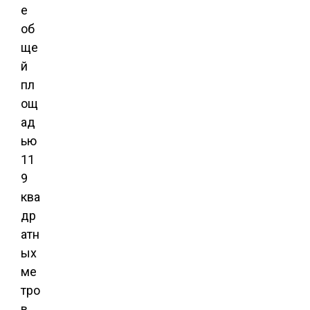
е
об
ще
й
пл
ощ
ад
ью
11
9
ква
др
атн
ых
ме
тро
в,