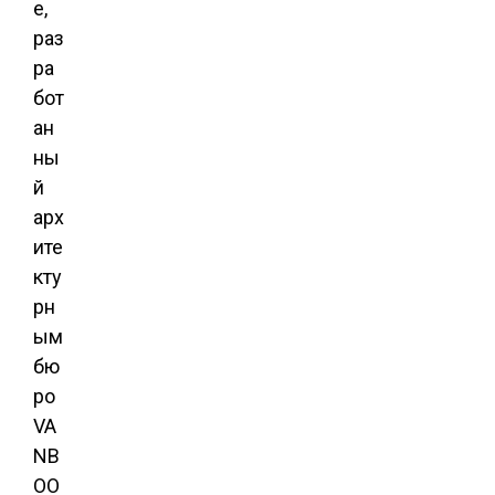
e,
раз
ра
бот
ан
ны
й
арх
ите
кту
рн
ым
бю
ро
VA
NB
OO