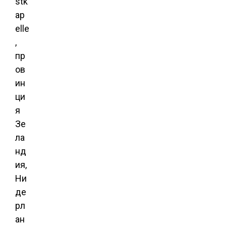
stk
ap
elle
,
пр
ов
ин
ци
я
Зе
ла
нд
ия,
Ни
де
рл
ан