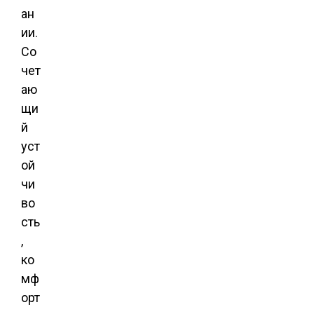
ан
ии.
Со
чет
аю
щи
й
уст
ой
чи
во
сть
,
ко
мф
орт