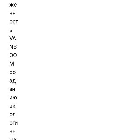
же
нн
ост
ь
VA
NB
OO
M
со
зд
ан
ию
эк
ол
оги
чн
ых,