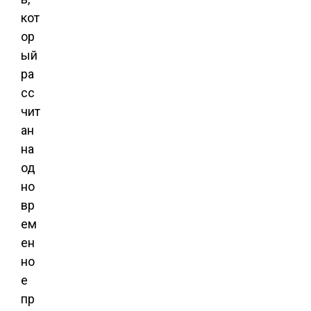
кот
ор
ый
ра
сс
чит
ан
на
од
но
вр
ем
ен
но
е
пр