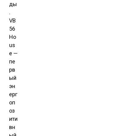
ды
.
VB
56
Ho
us
e —
пе
рв
ый
эн
ерг
оп
оз
ити
вн
ый