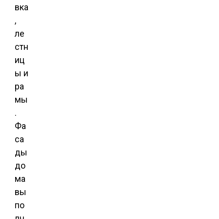
вка
,
ле
стн
иц
ы и
ра
мы
.
Фа
са
ды
до
ма
вы
по
лн