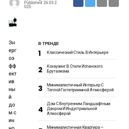
Published
26.03.2
025
Эн
В ТРЕНДЕ
ерг
Классический Стиль В Интерьере
оэ
фф
Кохаузинг В Стиле Испанского
Брутализма
ект
ив
Минималистичный Интерьер С
ны
Теплой Гостеприимной Атмосферой
й
Дом С Внутренним Ландшафтным
до
Двором И Индустриальной
м с
Атмосферой
ин
но
Минималистичная Квартира —