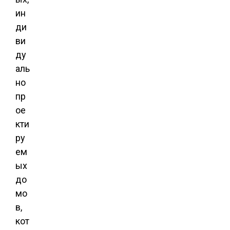
ин
ди
ви
ду
аль
но
пр
ое
кти
ру
ем
ых
до
мо
в,
кот