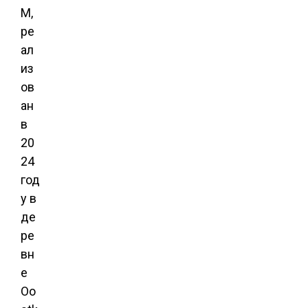
M,
ре
ал
из
ов
ан
в
20
24
год
у в
де
ре
вн
е
Oo