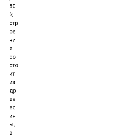
80
%
стр
ое
ни
я
со
сто
ит
из
др
ев
ес
ин
ы,
в