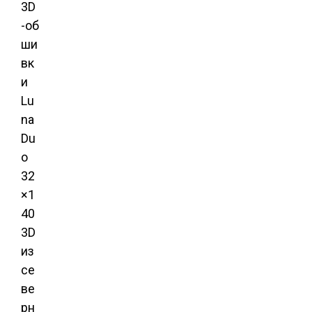
3D
-об
ши
вк
и
Lu
na
Du
o
32
×1
40
3D
из
се
ве
рн