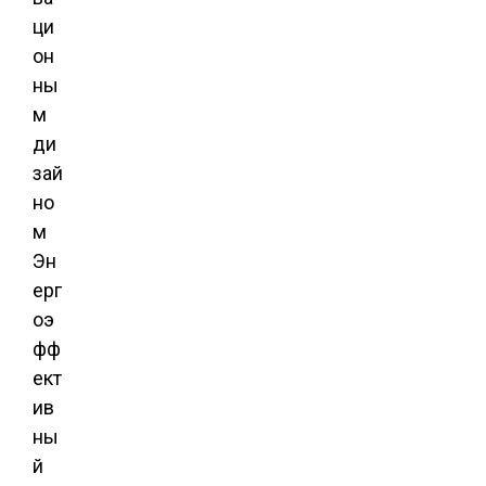
Эн
ерг
оэ
фф
ект
ив
ны
й