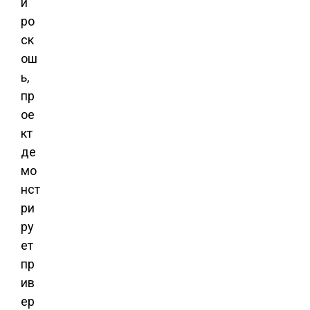
и
ро
ск
ош
ь,
пр
ое
кт
де
мо
нст
ри
ру
ет
пр
ив
ер