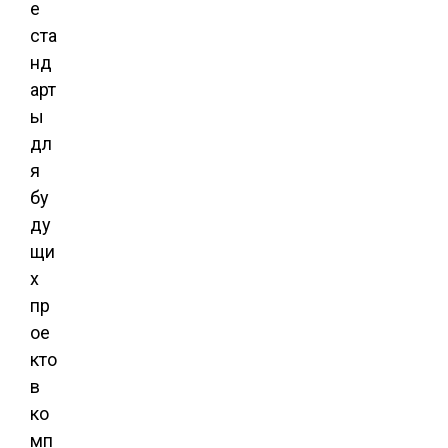
е
ста
нд
арт
ы
дл
я
бу
ду
щи
х
пр
ое
кто
в
ко
мп