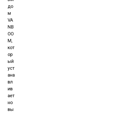
до
м
VA
NB
OO
M,
кот
ор
ый
уст
ана
вл
ив
ает
но
вы