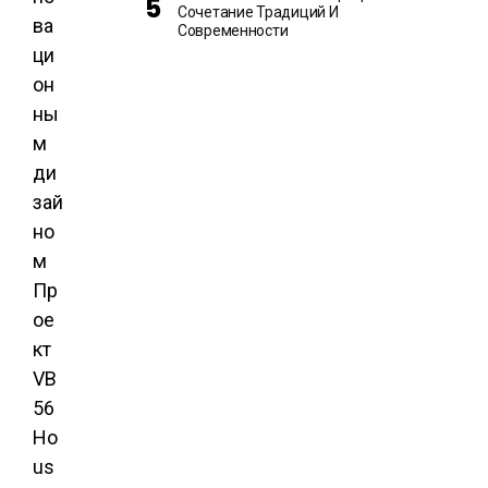
Сочетание Традиций И
ва
Современности
ци
он
ны
м
ди
зай
но
м
Пр
ое
кт
VB
56
Ho
us