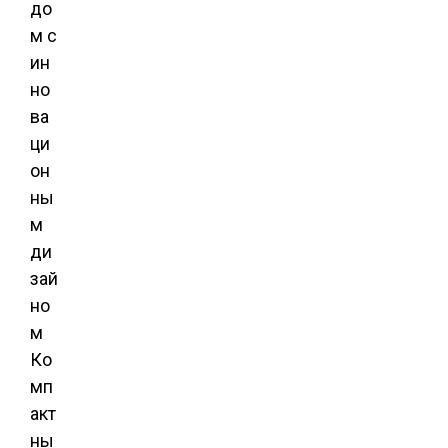
до
м с
ин
но
ва
ци
он
ны
м
ди
зай
но
м
Ко
мп
акт
ны