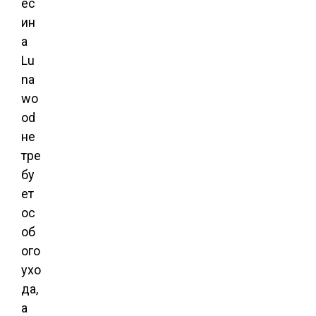
ес
ин
а
Lu
na
wo
od
не
тре
бу
ет
ос
об
ого
ухо
да,
а