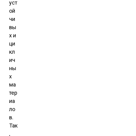
уст
ой
чи
вы
х и
ци
кл
ич
ны
х
ма
тер
иа
ло
в.
Так
,