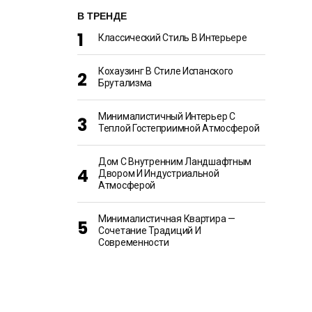
В ТРЕНДЕ
Классический Стиль В Интерьере
Кохаузинг В Стиле Испанского
Брутализма
Минималистичный Интерьер С
Теплой Гостеприимной Атмосферой
Дом С Внутренним Ландшафтным
Двором И Индустриальной
Атмосферой
Минималистичная Квартира —
Сочетание Традиций И
Современности