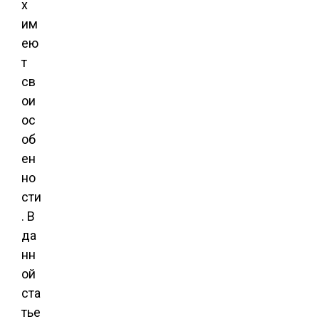
х
им
ею
т
св
ои
ос
об
ен
но
сти
. В
да
нн
ой
ста
тье