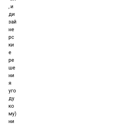
, и
ди
зай
не
рс
ки
е
ре
ше
ни
я
уго
ду
ко
му)
ни