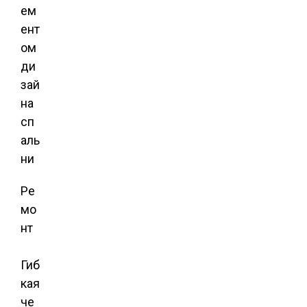
ем
ент
ом
ди
зай
на
сп
аль
ни
Ре
мо
нт
Гиб
кая
че