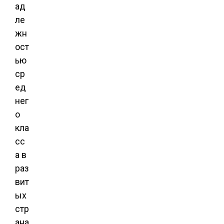
ад
ле
жн
ост
ью
ср
ед
нег
о
кла
сс
а в
раз
вит
ых
стр
ана