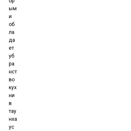
ор
ым
и
об
ла
да
ет
уб
ра
нст
во
кух
ни
в
тау
нха
ус