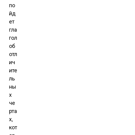
по
йд
ет
гла
гол
об
отл
ич
ите
ль
ны
х
че
рта
х,
кот