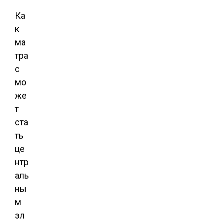
Ка
к
ма
тра
с
мо
же
т
ста
ть
це
нтр
аль
ны
м
эл