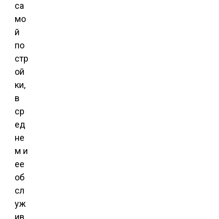
са
мо
й
по
стр
ой
ки,
в
ср
ед
не
м и
ее
об
сл
уж
ив