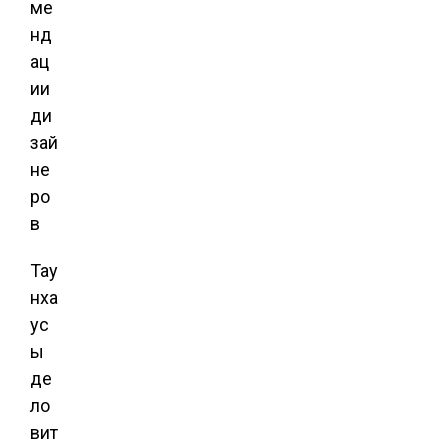
Тау
нха
ус
ы
де
ло
вит