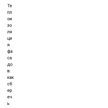
Те
пл
ои
зо
ля
ци
я
фа
са
до
в:
как
сб
ер
еч
ь