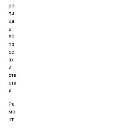
ре
пи
ца
в
во
пр
ос
ах
и
отв
ета
х
Ре
мо
нт