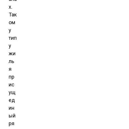
х.
Так
ом
у
тип
у
жи
ль
я
пр
ис
ущ
ед
ин
ый
ря