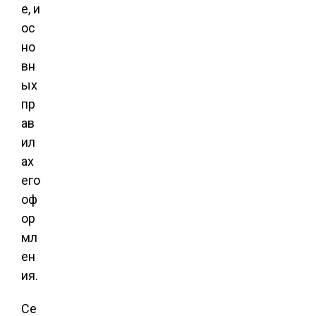
е, и
ос
но
вн
ых
пр
ав
ил
ах
его
оф
ор
мл
ен
ия.
Се