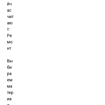
йч
ас
чит
аю
т:
Ре
мо
нт
Вы
би
ра
ем
ма
тер
иа