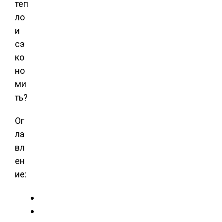
теп
ло
и
сэ
ко
но
ми
ть?
Ог
ла
вл
ен
ие: