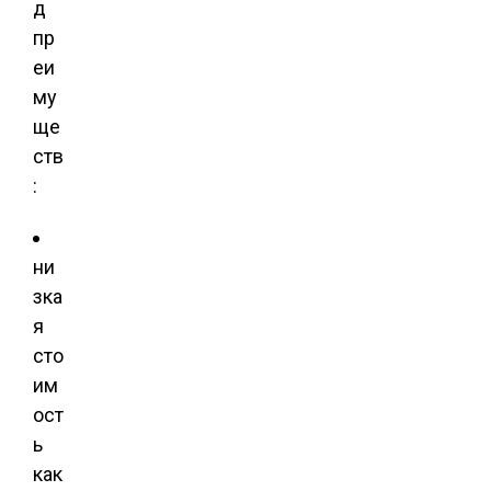
д
пр
еи
му
ще
ств
:
ни
зка
я
сто
им
ост
ь
как