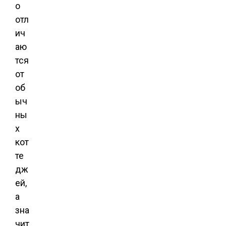
о
отл
ич
аю
тся
от
об
ыч
ны
х
кот
те
дж
ей,
а
зна
чит