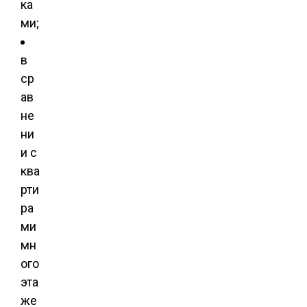
ка
ми;
в
ср
ав
не
ни
и с
ква
рти
ра
ми
мн
ого
эта
же