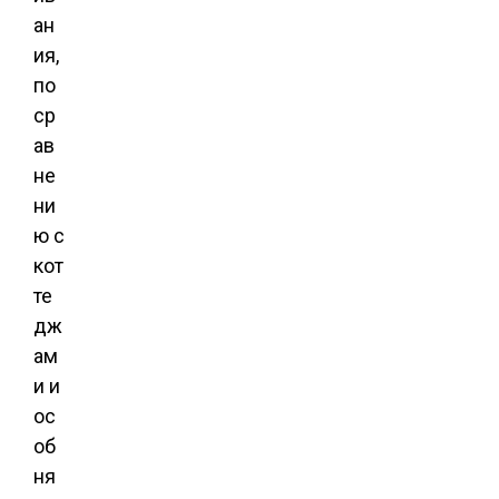
ан
ия,
по
ср
ав
не
ни
ю с
кот
те
дж
ам
и и
ос
об
ня