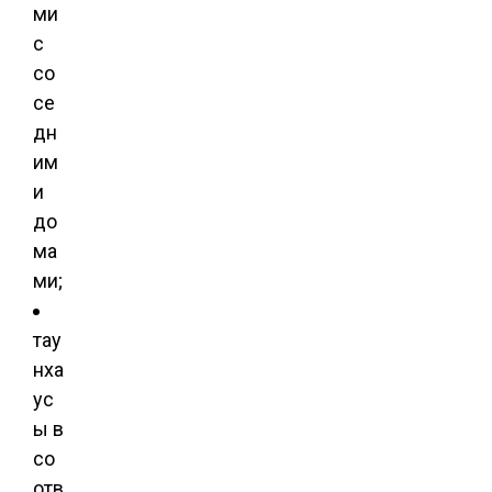
ми
с
со
се
дн
им
и
до
ма
ми;
тау
нха
ус
ы в
со
отв