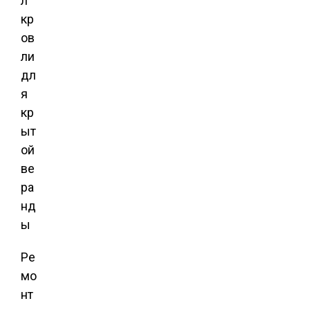
л
кр
ов
ли
дл
я
кр
ыт
ой
ве
ра
нд
ы
Ре
мо
нт