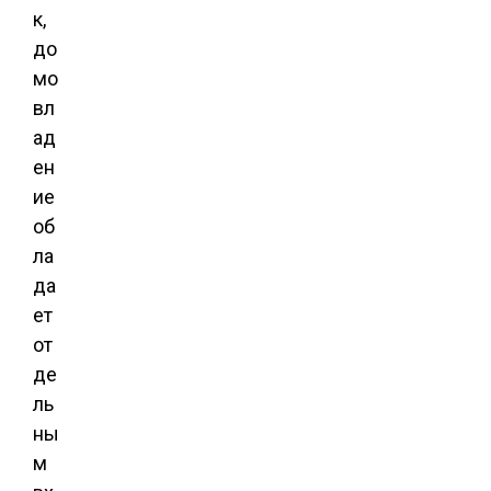
к,
до
мо
вл
ад
ен
ие
об
ла
да
ет
от
де
ль
ны
м