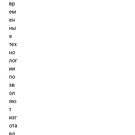
вр
ем
ен
ны
е
тех
но
лог
ии
по
зв
ол
яю
т
изг
ота
вл