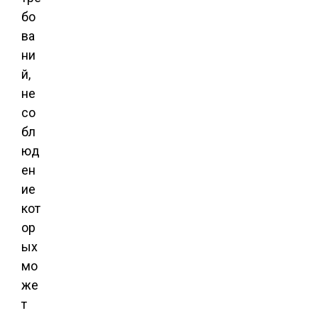
бо
ва
ни
й,
не
со
бл
юд
ен
ие
кот
ор
ых
мо
же
т