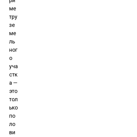
ри
ме
тру
зе
ме
ль
ног
о
уча
стк
а —
это
тол
ько
по
ло
ви