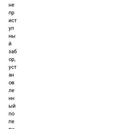
не
пр
ист
уп
ны
й
заб
ор,
уст
ан
ов
ле
нн
ый
по
пе