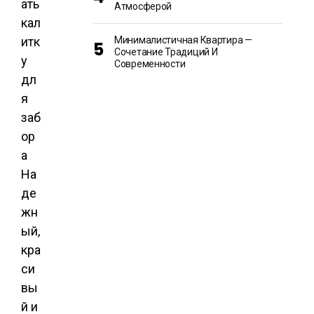
Атмосферой
Минималистичная Квартира —
Сочетание Традиций И
Современности
На
де
жн
ый,
кра
си
вы
й и