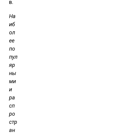
в.
На
иб
ол
ее
по
пул
яр
ны
ми
и
ра
сп
ро
стр
ан