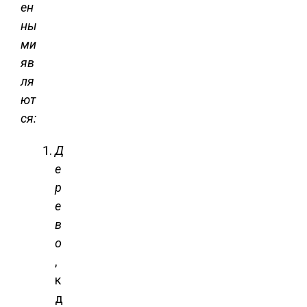
ен
ны
ми
яв
ля
ют
ся:
Д
е
р
е
в
о
,
к
д