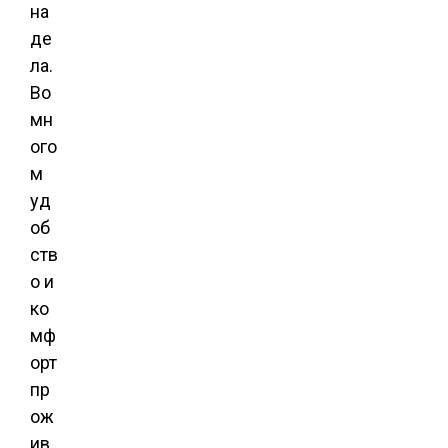
на
де
ла.
Во
мн
ого
м
уд
об
ств
о и
ко
мф
орт
пр
ож
ив