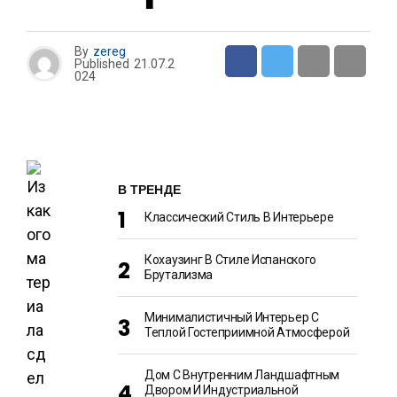
By
zereg
Published
21.07.2
024
В ТРЕНДЕ
Классический Стиль В Интерьере
Кохаузинг В Стиле Испанского
Брутализма
Минималистичный Интерьер С
Теплой Гостеприимной Атмосферой
Дом С Внутренним Ландшафтным
Двором И Индустриальной