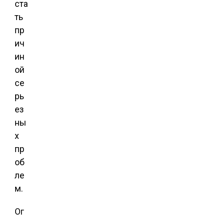
ста
ть
пр
ич
ин
ой
се
рь
ез
ны
х
пр
об
ле
м.
Ог