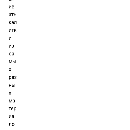
ив
ать
кал
итк
и
из
са
мы
х
раз
ны
х
ма
тер
иа
ло