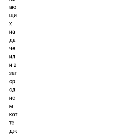
аю
щи
х
на
да
че
ил
и в
заг
ор
од
но
м
кот
те
дж