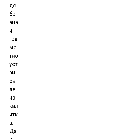
до
бр
ана
и
гра
мо
тно
уст
ан
ов
ле
на
кал
итк
а.
Да