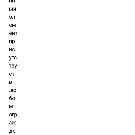
нн
ый
эл
ем
ент
пр
ис
утс
тву
ет
в
лю
бо
м
огр
аж
де