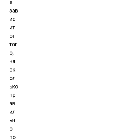
е
зав
ис
ит
от
тог
о,
на
ск
ол
ько
пр
ав
ил
ьн
о
по