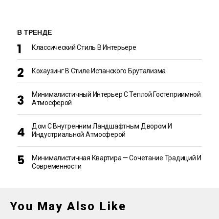
В ТРЕНДЕ
Классический Стиль В Интерьере
Кохаузинг В Стиле Испанского Брутализма
Минималистичный Интерьер С Теплой Гостеприимной
Атмосферой
Дом С Внутренним Ландшафтным Двором И
Индустриальной Атмосферой
Минималистичная Квартира — Сочетание Традиций И
Современности
You May Also Like