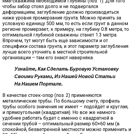
яма-скважина необходимой глубины (поз. 1). Для того
чтобы забор стоял долго и не подвергался
деформациям, заглубление должно производиться
ниже уровня промерзания грунта. Можно принять за
условную единицу 500 мм, то есть если грунт в данном
регионе промерзает, к примеру, на глубину 0.8 метра, то
оптимальной глубиной скважины станет 1.3 метра.
Впрочем, тут могут быть ещё зависимости и от
специфики состава грунта, и этот параметр заглубления
лучше всего уточнять в местной строительной
организации – там его знают наверняка.
Узнайте, Как Сделать Буровую Установку
Своими Руками, Из Нашей Новой Статьи
На Нашем Портале.
В качестве стоек-опор (поз. 2) применяются
металлические трубы. По большому счету, профиль
трубы особого значения не имеет – подойдёт и круглая,
и прямоугольная (квадратная). Но все же намного
удобнее работать будет с именно с квадратной в
сечении трубой – оптимальный размер 60×60 мм (в
спокойной, безветренной местности можно применить и