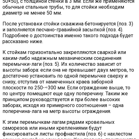
50×50), с толщиной стенки в 3 мм. Если же применяются
обычные стальные трубы, то для стойки необходим
диаметр не менее 50 мм.
После установки стойки скважина бетонируется (поз. 3)
и заполняется песчано-гравийной засыпкой (поз. 4).
Подробнее о достоинства именно такого подхода будет
рассказано ниже.
К стойкам горизонтально закрепляются сваркой или
каким-либо надежным механическим соединения
перемычки-лаги (поз. 5). Их количество зависит от
высоты забора: если она не превышает двух метров, то
достаточно установить по одной перемычке сверху и
снизу, отступив от намеченных краев заборной
плоскости по 250-÷300 мм. Если ограждение выше, то
по центру помещают еще одну поперечину. Таким же
принципом руководствуется и при более высоких
заборах, исходя из примерного соотношения – одна
поперечина-лага на метр высоты ограждения.
К этим перемычкам-лагам рядами кровельных
саморезов или иными креплениями будут
фиксироваться листы профнастила (поз. 6) с нахлестом