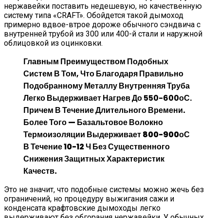
нержавейки поставить недешевую, но качественную
систему типа «CRAFT». Обойдется такой дымоход
примерно вдвое-втрое дороже обычного сэндвича с
внутренней трубой из 300 или 400-й стали и наружной
облицовкой из оцинковки.
Главным Преимуществом Подобных
Систем В Том, Что Благодаря Правильно
Подобранному Металлу Внутренняя Труба
Легко Выдерживает Нагрев До 550-600о
С.
Причем В Течение Длительного Времени.
Более Того — Базальтовое Волокно
Термоизоляции Выдерживает 800-900оС
В Течение 10-12 Ч Без Существенного
Снижения Защитных Характеристик
Качеств.
Это не значит, что подобные системы можно жечь без
ограничений, но процедуру выжигания сажи и
конденсата крафтовские дымоходы легко
выдерживают без обгорания нержавейки. У обычных