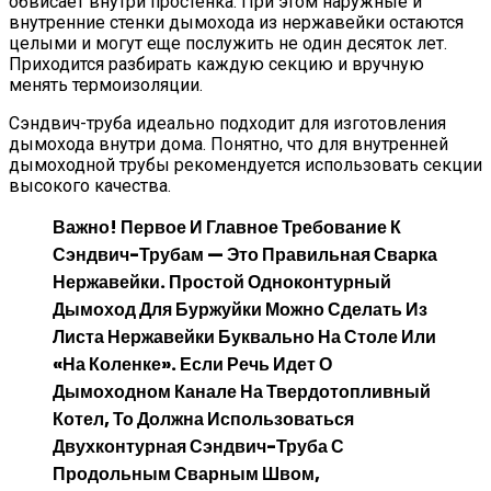
обвисает внутри простенка. При этом наружные и
внутренние стенки дымохода из нержавейки остаются
целыми и могут еще послужить не один десяток лет.
Приходится разбирать каждую секцию и вручную
менять термоизоляции.
Сэндвич-труба идеально подходит для изготовления
дымохода внутри дома. Понятно, что для внутренней
дымоходной трубы рекомендуется использовать секции
высокого качества.
Важно!
Первое И Главное Требование К
Сэндвич-Трубам — Это Правильная Сварка
Нержавейки. Простой Одноконтурный
Дымоход Для Буржуйки Можно Сделать Из
Листа Нержавейки Буквально На Столе Или
«на Коленке». Если Речь Идет О
Дымоходном Канале На Твердотопливный
Котел, То Должна Использоваться
Двухконтурная Сэндвич-Труба С
Продольным Сварным Швом,