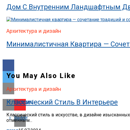
Дом С Внутренним Ландшафтным Дв
Архитектура и дизайн
Минималистичная Квартира — Сочет
You May Also Like
Архитектура и дизайн
Классический Стиль В Интерьере
Flipboard
Классический стиль в искусстве, в дизайне изысканны
Reddit
отменным...