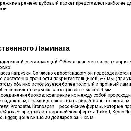
прежние времена дубовый паркет представлял наиболее до
ной.
твенного Ламината
ьдегидной составляющей. О безопасности товара говорит 
овке.
са нагрузки. Согласно евростандарту он подразделяется на
не достаточно прочности покрытия толщиной 6-7 мм. (при у
этому обычно используется более толстый и прочный лами
беспечивает покрытие с толщиной не менее 9 мм.
 соединения блоков: крепление их между собой происходит
лее надежным, а замки должны быть обработаны восковым
ля: Kronostar, Kronospan – российские фирмы, которые п
ой класс предлагают европейские фирмы Tarkett, KronoFlori
, Egger, цена выше 30 долларов за 1 кв.м.