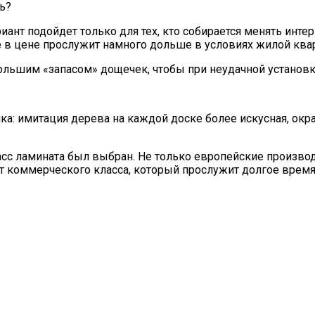
ь?
ант подойдет только для тех, кто собирается менять инт
е в цене прослужит намного дольше в условиях жилой ква
ольшим «запасом» дощечек, чтобы при неудачной устано
а: имитация дерева на каждой доске более искусная, окрас
класс ламината был выбран. Не только европейские произво
т коммерческого класса, который прослужит долгое время