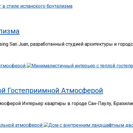
ализма
ing San Juan, разработанный студией архитектуры и городск
ой Гостеприимной Атмосферой
осферой Интерьер квартиры в городе Сан-Паулу, Бразилия