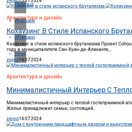
zereg
15.07.2024
Pinterest
Архитектура и дизайн
Whatsapp
Кохаузинг В Стиле Испанского Брут
Whatsapp
Кохаузинг в стиле испанского брутализма Проект Cohous
году в муниципалитете Сан-Хуан-де-Аликанте,...
Email
zereg
14.07.2024
Архитектура и дизайн
Минималистичный Интерьер С Тепл
Минималистичный интерьер с теплой гостеприимной атм
Жилье принадлежит семье, состоящей...
zereg
14.07.2024