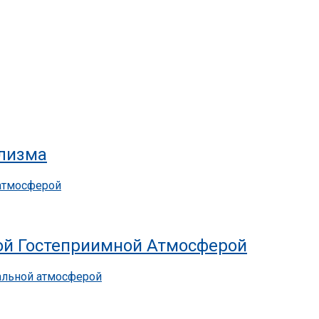
ализма
ой Гостеприимной Атмосферой