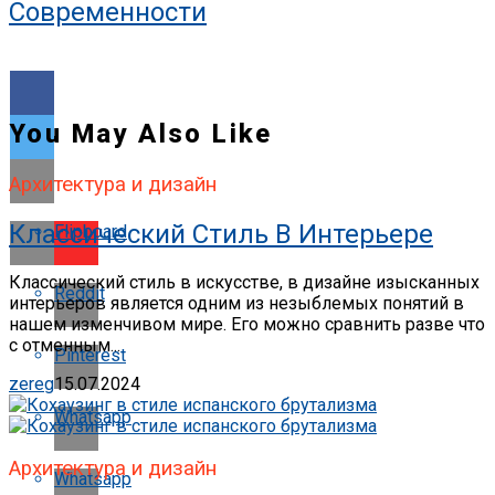
Современности
You May Also Like
Архитектура и дизайн
Классический Стиль В Интерьере
Flipboard
Классический стиль в искусстве, в дизайне изысканных
Reddit
интерьеров является одним из незыблемых понятий в
нашем изменчивом мире. Его можно сравнить разве что
с отменным...
Pinterest
zereg
15.07.2024
Whatsapp
Архитектура и дизайн
Whatsapp