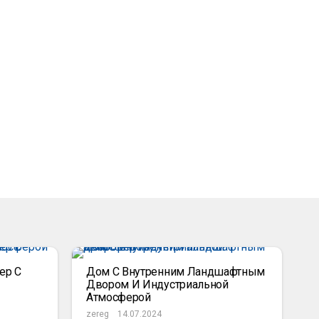
ер С
Дом С Внутренним Ландшафтным
Двором И Индустриальной
Атмосферой
zereg
14.07.2024