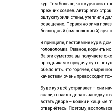
кур. Тем больше, что курятник ст
прежних хозяев. Автор этих стро
оштукатурили стены
,
утеплили да
освещение. Первая но зима показ
безлюдный (=малолюдный) зря: п
В принципе, пестование кур в до
головоломка. Главное,
кормить
их 
За эти суматоха вы получаете еж
праздникам в придачу суп с пету
объяснять, что горячее, сваренн
качествам очень превосходит тож
Буде кур всё устраивает – они н
знали, гораздо девать наседку с 
встать дворе – кошки и хищные п
отвернётесь. Поэтому, воспольз