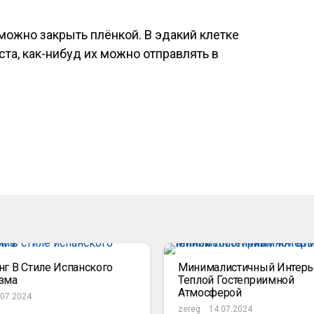
ожно закрыть плёнкой. В эдакий клетке
та, как-нибуд их можно отправлять в
нг В Стиле Испанского
Минималистичный Интерь
зма
Теплой Гостеприимной
Атмосферой
.07.2024
zereg
14.07.2024