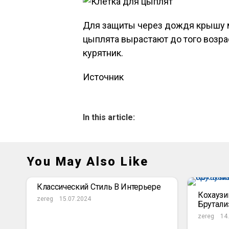
Для защиты через дождя крышу м
цыплята вырастают до того возрас
курятник.
Источник
In this article:
You May Also Like
Классический Стиль В Интерьере
Кохаузи
zereg
15.07.2024
Брутали
zereg
14