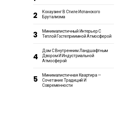
Кохаузинг В Стиле Испанского
Брутализма
Минималистичный Интерьер С
Теплой Гостеприимной Атмосферой
Дом С Внутренним Ландшафтным
Двором И Индустриальной
Атмосферой
Минималистичная Квартира —
Сочетание Традиций И
Современности