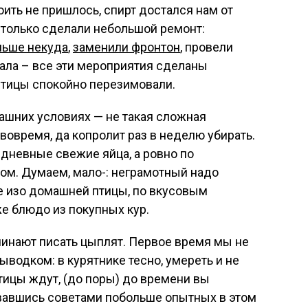
роить не пришлось, спирт достался нам от
к только сделали небольшой ремонт:
льше некуда
,
заменили фронтон
, провели
ала – все эти мероприятия сделаны
тицы спокойно перезимовали.
машних условиях — не такая сложная
вовремя, да копролит раз в неделю убирать.
едневные свежие яйца, а ровно по
хом. Думаем, мало-: неграмотный надо
ое изо домашней птицы, по вкусовым
е блюдо из покупных кур.
ачинают писать цыплят. Первое время мы не
выводком: в курятнике тесно, умереть и не
тицы ждут, (до поры) до времени вы
овавшись советами побольше опытных в этом