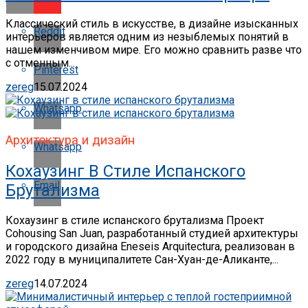
Классический стиль в искусстве, в дизайне изысканных
Reddit
интерьеров является одним из незыблемых понятий в
нашем изменчивом мире. Его можно сравнить разве что
с отменным...
Pinterest
zereg
15.07.2024
Whatsapp
Архитектура и дизайн
Whatsapp
Кохаузинг В Стиле Испанского
Email
Брутализма
Кохаузинг в стиле испанского брутализма Проект
Cohousing San Juan, разработанный студией архитектуры
и городского дизайна Eneseis Arquitectura, реализован в
2022 году в муниципалитете Сан-Хуан-де-Аликанте,...
zereg
14.07.2024