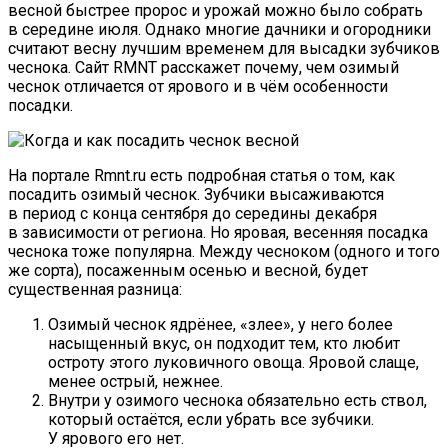
весной быстрее пророс и урожай можно было собрать
в середине июля. Однако многие дачники и огородники
считают весну лучшим временем для высадки зубчиков
чеснока. Сайт RMNT расскажет почему, чем озимый
чеснок отличается от ярового и в чём особенности
посадки.
На портале Rmnt.ru есть подробная статья о том, как
посадить озимый чеснок. Зубчики высаживаются
в период с конца сентября до середины декабря
в зависимости от региона. Но яровая, весенняя посадка
чеснока тоже популярна. Между чесноком (одного и того
же сорта), посаженным осенью и весной, будет
существенная разница:
Озимый чеснок ядрёнее, «злее», у него более
насыщенный вкус, он подходит тем, кто любит
остроту этого луковичного овоща. Яровой слаще,
менее острый, нежнее.
Внутри у озимого чеснока обязательно есть ствол,
который остаётся, если убрать все зубчики.
У ярового его нет.