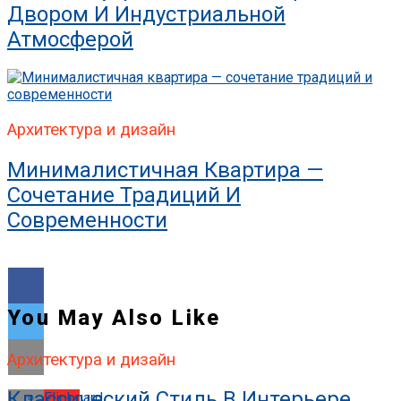
Двором И Индустриальной
Атмосферой
Архитектура и дизайн
Минималистичная Квартира —
Сочетание Традиций И
Современности
You May Also Like
Архитектура и дизайн
Классический Стиль В Интерьере
Flipboard