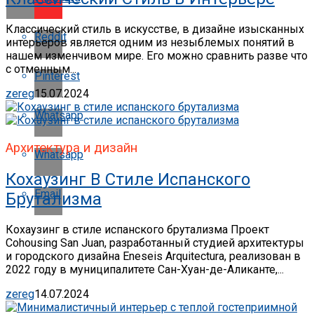
Классический стиль в искусстве, в дизайне изысканных
Reddit
интерьеров является одним из незыблемых понятий в
нашем изменчивом мире. Его можно сравнить разве что
с отменным...
Pinterest
zereg
15.07.2024
Whatsapp
Архитектура и дизайн
Whatsapp
Кохаузинг В Стиле Испанского
Email
Брутализма
Кохаузинг в стиле испанского брутализма Проект
Cohousing San Juan, разработанный студией архитектуры
и городского дизайна Eneseis Arquitectura, реализован в
2022 году в муниципалитете Сан-Хуан-де-Аликанте,...
zereg
14.07.2024