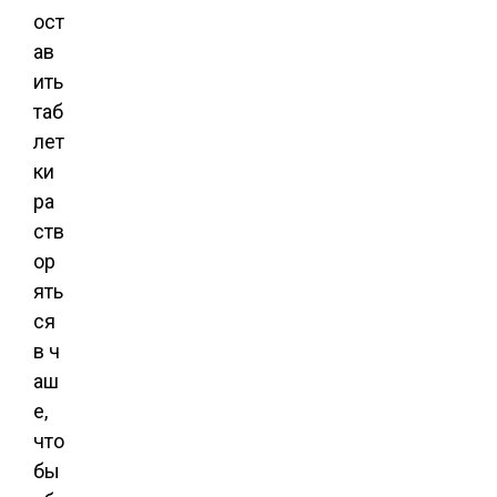
ост
ав
ить
таб
лет
ки
ра
ств
ор
ять
ся
в ч
аш
е,
что
бы