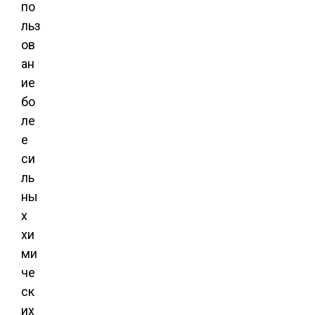
по
льз
ов
ан
ие
бо
ле
е
си
ль
ны
х
хи
ми
че
ск
их