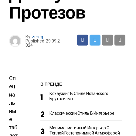
Протезов
By
zereg
Published
29.09.2
024
Сп
В ТРЕНДЕ
ец
Кохаузинг В Стиле Испанского
иа
Брутализма
ль
ны
Классический Стиль В Интерьере
е
таб
Минималистичный Интерьер С
Теплой Гостеприимной Атмосферой
лет