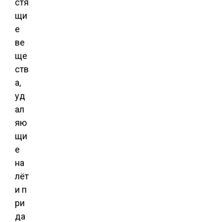
стя
щи
е
ве
ще
ств
а,
уд
ал
яю
щи
е
на
лёт
и п
ри
да