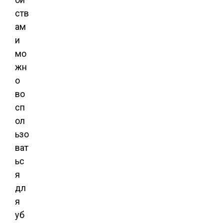
ств
ам
и
мо
жн
о
во
сп
ол
ьзо
ват
ьс
я
дл
я
уб