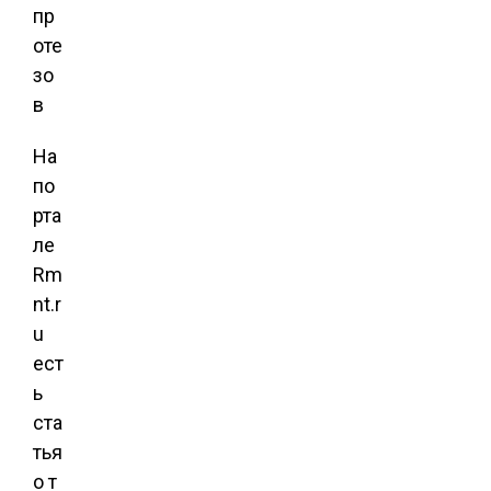
На
по
рта
ле
Rm
nt.r
u
ест
ь
ста
тья
о т