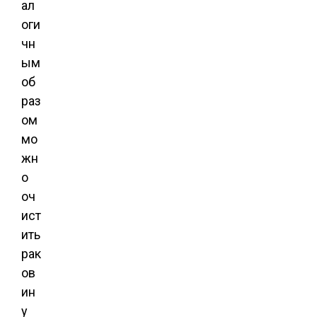
ал
оги
чн
ым
об
раз
ом
мо
жн
о
оч
ист
ить
рак
ов
ин
у