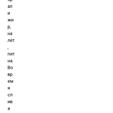
ал
и
жи
р,
на
лёт
,
пят
на.
Во
вр
ем
я
сл
ив
а