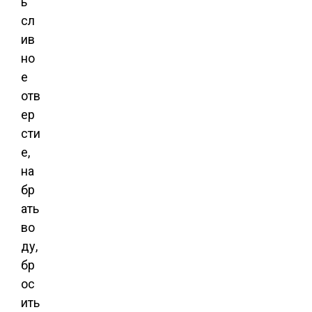
ь
сл
ив
но
е
отв
ер
сти
е,
на
бр
ать
во
ду,
бр
ос
ить