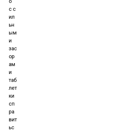
о
с с
ил
ьн
ым
и
зас
ор
ам
и
таб
лет
ки
сп
ра
вит
ьс