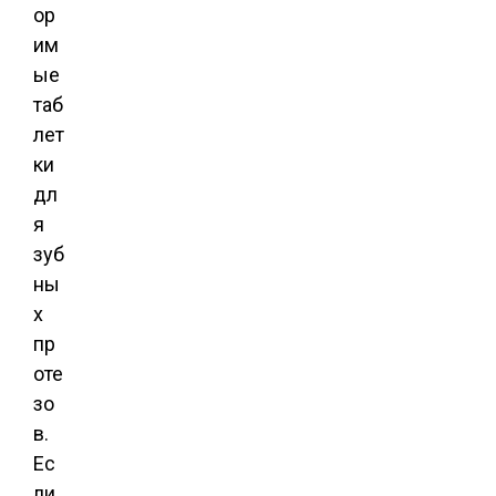
ор
им
ые
таб
лет
ки
дл
я
зуб
ны
х
пр
оте
зо
в.
Ес
ли