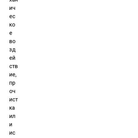
ич
ес
ко
е
во
зд
ей
ств
ие,
пр
оч
ист
ка
ил
и
ис