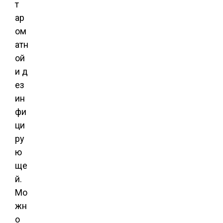
т
ар
ом
атн
ой
и д
ез
ин
фи
ци
ру
ю
ще
й.
Мо
жн
о