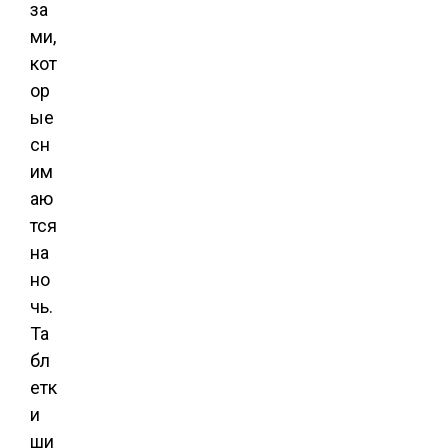
за
ми,
кот
ор
ые
сн
им
аю
тся
на
но
чь.
Та
бл
етк
и
ши