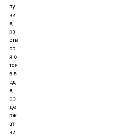
пу
чи
е,
ра
ств
ор
яю
тся
в в
од
е,
со
де
рж
ат
чи