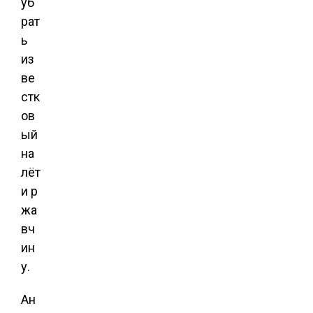
уб
рат
ь
из
ве
стк
ов
ый
на
лёт
и р
жа
вч
ин
у.
Ан