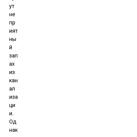
ут
не
пр
ият
ны
й
зап
ах
из
кан
ал
иза
ци
и.
Од
нак