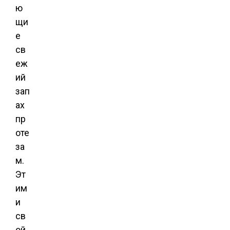
ю
щи
е
св
еж
ий
зап
ах
пр
оте
за
м.
Эт
им
и
св
ой