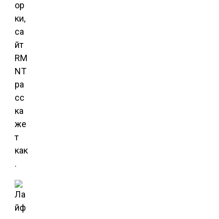
ор
ки,
са
йт
RM
NT
ра
сс
ка
же
т
как
.