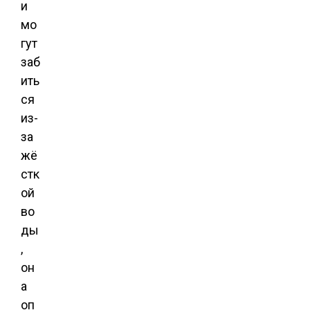
и
мо
гут
заб
ить
ся
из-
за
жё
стк
ой
во
ды
,
он
а
оп