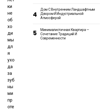
ки
Дом С Внутренним Ландшафтным
не
Двором И Индустриальной
Атмосферой
об
хо
Минималистичная Квартира —
ди
Сочетание Традиций И
Современности
мы
дл
я
ухо
да
за
зуб
ны
ми
пр
оте