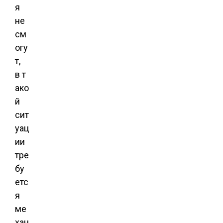
я
не
см
огу
т,
в т
ако
й
сит
уац
ии
тре
бу
етс
я
ме
хан