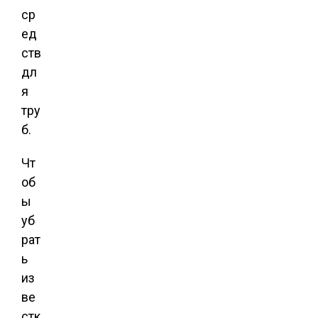
ср
ед
ств
дл
я
тру
б.
Чт
об
ы
уб
рат
ь
из
ве
стк