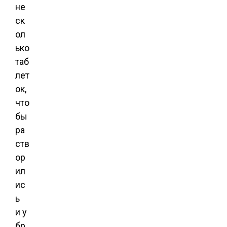
не
ск
ол
ько
таб
лет
ок,
что
бы
ра
ств
ор
ил
ис
ь
и у
бр