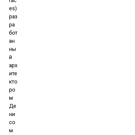
rac
es)
раз
ра
бот
ан
ны
й
арх
ите
кто
ро
м
Де
ни
со
м