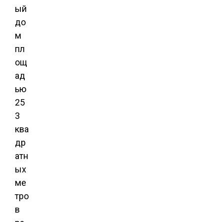
ый
до
м
пл
ощ
ад
ью
25
3
ква
др
атн
ых
ме
тро
в