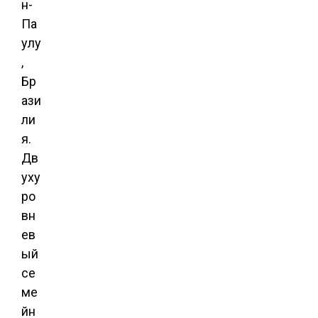
н-
Па
улу
,
Бр
ази
ли
я.
Дв
уху
ро
вн
ев
ый
се
ме
йн