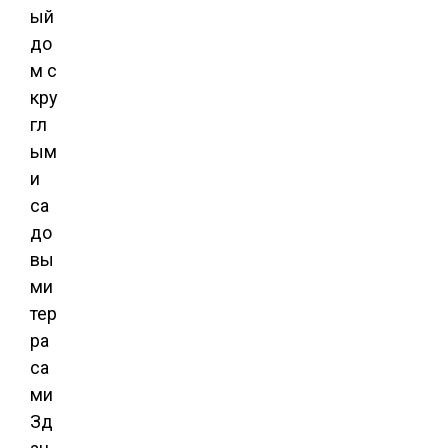
ый
до
м с
кру
гл
ым
и
са
до
вы
ми
тер
ра
са
ми
Зд