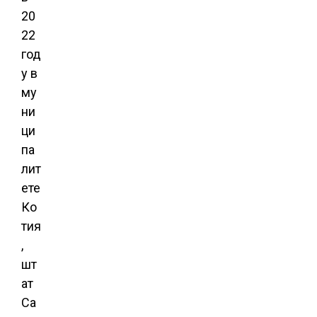
20
22
год
у в
му
ни
ци
па
лит
ете
Ко
тия
,
шт
ат
Са