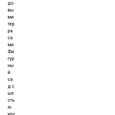
до
вы
ми
тер
ра
са
ми
Фи
гур
ны
й
са
д с
ше
сть
ю
кру