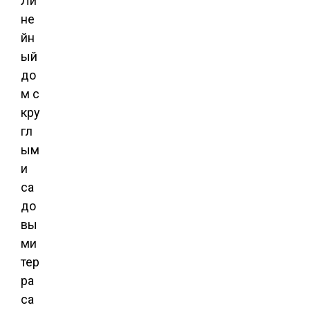
Ли
не
йн
ый
до
м с
кру
гл
ым
и
са
до
вы
ми
тер
ра
са