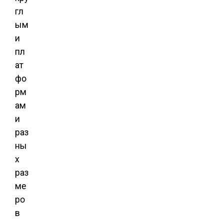
гл
ым
и
пл
ат
фо
рм
ам
и
раз
ны
х
раз
ме
ро
в