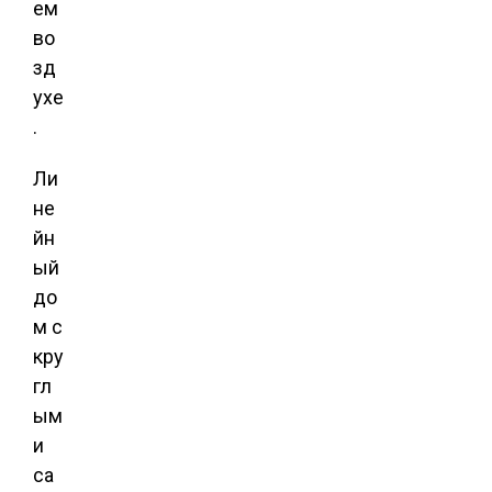
ем
во
зд
ухе
.
Ли
не
йн
ый
до
м с
кру
гл
ым
и
са