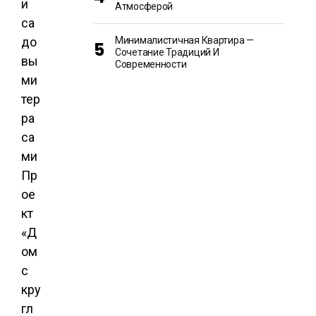
и
Атмосферой
са
до
Минималистичная Квартира —
Сочетание Традиций И
вы
Современности
ми
тер
ра
са
ми
Пр
ое
кт
«Д
ом
с
кру
гл