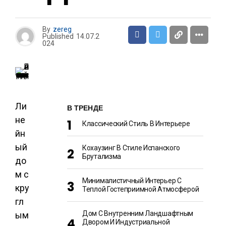
By
zereg
Published
14.07.2
024
Ли
В ТРЕНДЕ
не
Классический Стиль В Интерьере
йн
ый
Кохаузинг В Стиле Испанского
Брутализма
до
м с
Минималистичный Интерьер С
кру
Теплой Гостеприимной Атмосферой
гл
Дом С Внутренним Ландшафтным
ым
Двором И Индустриальной