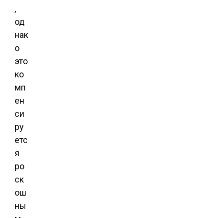
,
од
нак
о
это
ко
мп
ен
си
ру
етс
я
ро
ск
ош
ны