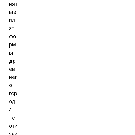
нят
ые
пл
ат
фо
рм
ы
др
ев
нег
о
гор
од
а
Те
оти
уак