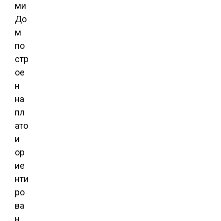
ми
До
м
по
стр
ое
н
на
пл
ато
и
ор
ие
нти
ро
ва
н