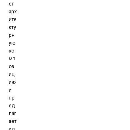
ет
арх
ите
кту
рн
ую
ко
мп
оз
иц
ию
и
пр
ед
лаг
ает
ид