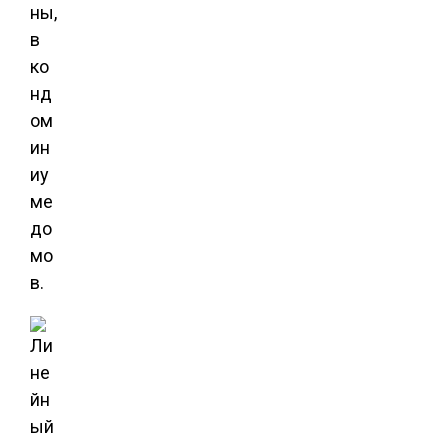
ны,
в
ко
нд
ом
ин
иу
ме
до
мо
в.