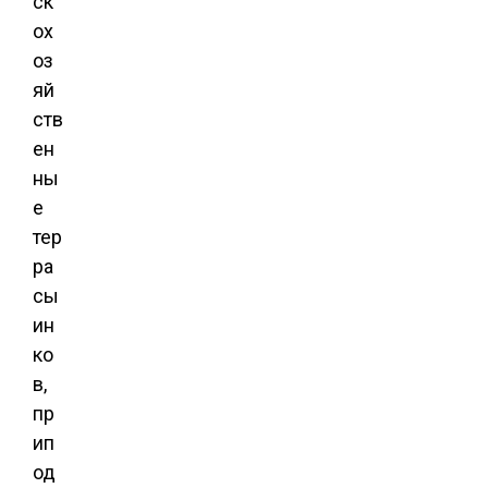
ск
ох
оз
яй
ств
ен
ны
е
тер
ра
сы
ин
ко
в,
пр
ип
од