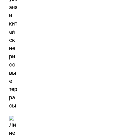
ана
и
кит
ай
ск
ие
ри
со
вы
е
тер
ра
сы.