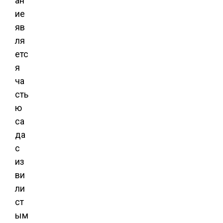
ан
ие
яв
ля
етс
я
ча
сть
ю
са
да
с
из
ви
ли
ст
ым