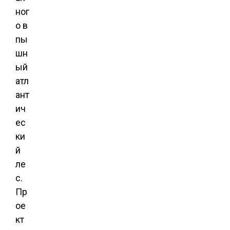
ног
о в
пы
шн
ый
атл
ант
ич
ес
ки
й
ле
с.
Пр
ое
кт