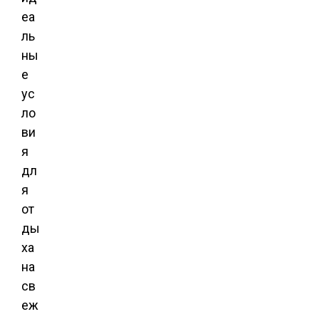
еа
ль
ны
е
ус
ло
ви
я
дл
я
от
ды
ха
на
св
еж