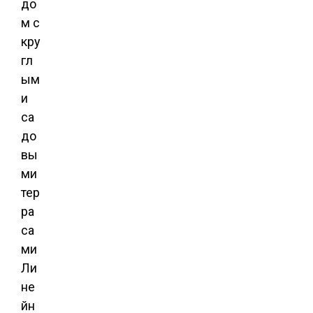
Ли
не
йн