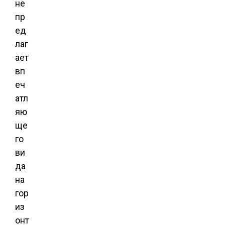
не
пр
ед
лаг
ает
вп
еч
атл
яю
ще
го
ви
да
на
гор
из
онт