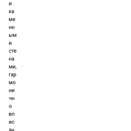
и
ка
ме
нн
ым
и
сте
на
ми,
гар
мо
ни
чн
о
вп
ис
ан