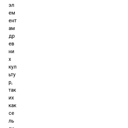
эл
ем
ент
ам
др
ев
ни
х
кул
ьту
р,
так
их
как
се
ль