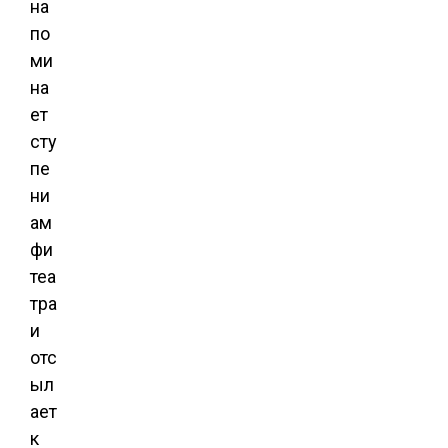
на
по
ми
на
ет
сту
пе
ни
ам
фи
теа
тра
и
отс
ыл
ает
к