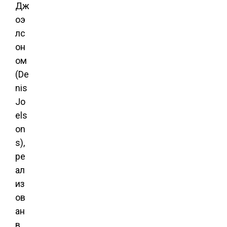
Дж
оэ
лс
он
ом
(De
nis
Jo
els
on
s),
ре
ал
из
ов
ан
в