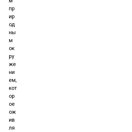
м
пр
ир
од
ны
м
ок
ру
же
ни
ем,
кот
ор
ое
ож
ив
ля