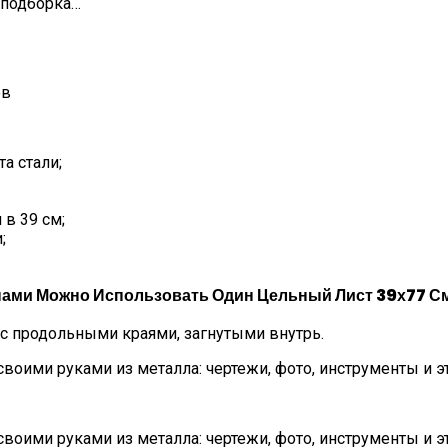
 подборка…
ов
а стали;
 в 39 см;
;
нами Можно Использовать Один Цельный Лист 39х77 С
с продольными краями, загнутыми внутрь.