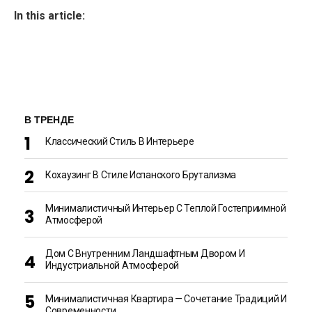
In this article:
В ТРЕНДЕ
Классический Стиль В Интерьере
Кохаузинг В Стиле Испанского Брутализма
Минималистичный Интерьер С Теплой Гостеприимной
Атмосферой
Дом С Внутренним Ландшафтным Двором И
Индустриальной Атмосферой
Минималистичная Квартира — Сочетание Традиций И
Современности