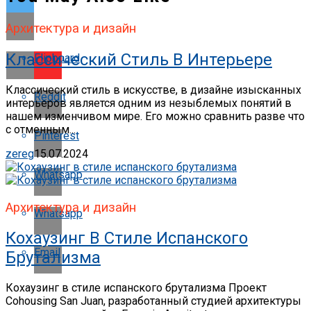
Архитектура и дизайн
Классический Стиль В Интерьере
Flipboard
Классический стиль в искусстве, в дизайне изысканных
Reddit
интерьеров является одним из незыблемых понятий в
нашем изменчивом мире. Его можно сравнить разве что
с отменным...
Pinterest
zereg
15.07.2024
Whatsapp
Архитектура и дизайн
Whatsapp
Кохаузинг В Стиле Испанского
Email
Брутализма
Кохаузинг в стиле испанского брутализма Проект
Cohousing San Juan, разработанный студией архитектуры