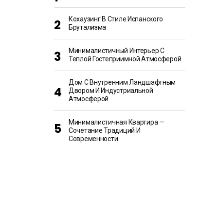
Кохаузинг В Стиле Испанского
Брутализма
Минималистичный Интерьер С
Теплой Гостеприимной Атмосферой
Дом С Внутренним Ландшафтным
Двором И Индустриальной
Атмосферой
Минималистичная Квартира —
Сочетание Традиций И
Современности