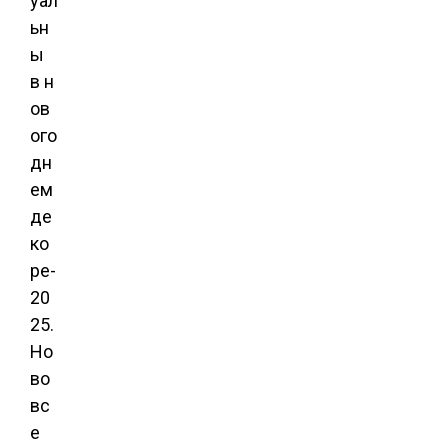
уал
ьн
ы
в н
ов
ого
дн
ем
де
ко
ре-
20
25.
Но
во
вс
е