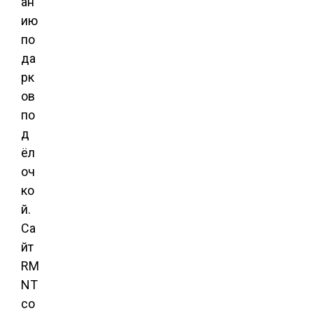
ан
ию
по
да
рк
ов
по
д
ёл
оч
ко
й.
Са
йт
RM
NT
со