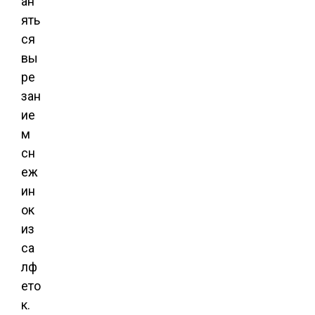
ан
ять
ся
вы
ре
зан
ие
м
сн
еж
ин
ок
из
са
лф
ето
к.