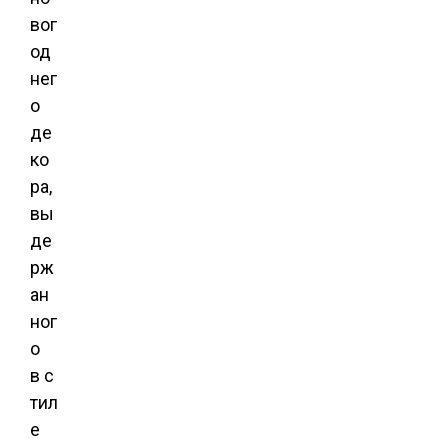
вог
од
нег
о
де
ко
ра,
вы
де
рж
ан
ног
о
в с
тил
е