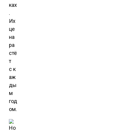
ках
.
Их
це
на
ра
стё
т
с к
аж
ды
м
год
ом.