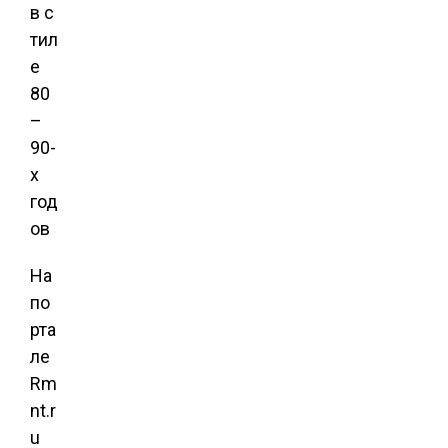
На
по
рта
ле
Rm
nt.r
u