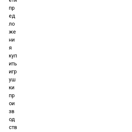
пр
ед
ло
же
ни
я
куп
ить
игр
уш
ки
пр
ои
зв
од
ств