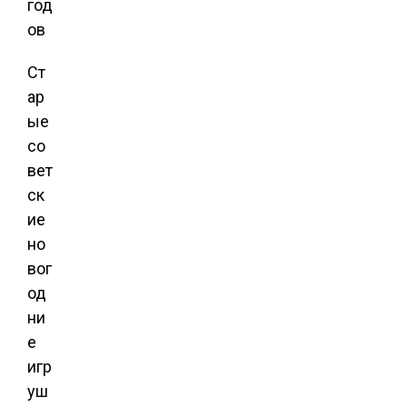
Ст
ар
ые
со
вет
ск
ие
но
вог
од
ни
е
игр
уш