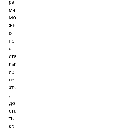
ра
ми.
Мо
жн
о
по
но
ста
льг
ир
ов
ать
,
до
ста
ть
ко