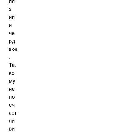
ля
х
ил
и
че
рд
аке
.
Те,
ко
му
не
по
сч
аст
ли
ви