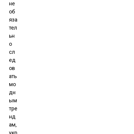
не
об
яза
тел
ьн
о
сл
ед
ов
ать
мо
дн
ым
тре
нд
ам,
укр