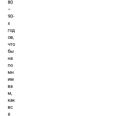
80
–
90-
х
год
ов,
что
бы
на
по
мн
им
ва
м,
как
вс
ё