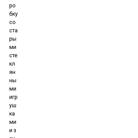
ро
бку
со
ста
ры
ми
сте
кл
ян
ны
ми
игр
уш
ка
ми
и з