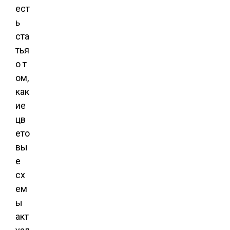
ест
ь
ста
тья
о т
ом,
как
ие
цв
ето
вы
е
сх
ем
ы
акт