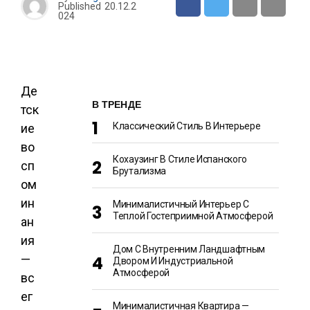
Published
20.12.2
024
Де
В ТРЕНДЕ
тск
Классический Стиль В Интерьере
ие
во
Кохаузинг В Стиле Испанского
сп
Брутализма
ом
ин
Минималистичный Интерьер С
Теплой Гостеприимной Атмосферой
ан
ия
Дом С Внутренним Ландшафтным
—
Двором И Индустриальной
Атмосферой
вс
ег
Минималистичная Квартира —