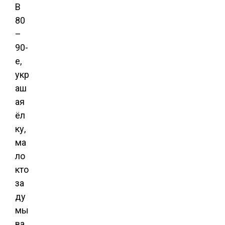
В
80
–
90-
е,
укр
аш
ая
ёл
ку,
ма
ло
кто
за
ду
мы
ва