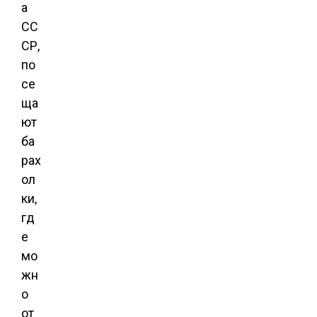
а
СС
СР,
по
се
ща
ют
ба
рах
ол
ки,
гд
е
мо
жн
о
от