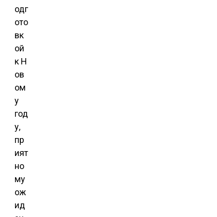
одг
ото
вк
ой
к Н
ов
ом
у
год
у,
пр
ият
но
му
ож
ид