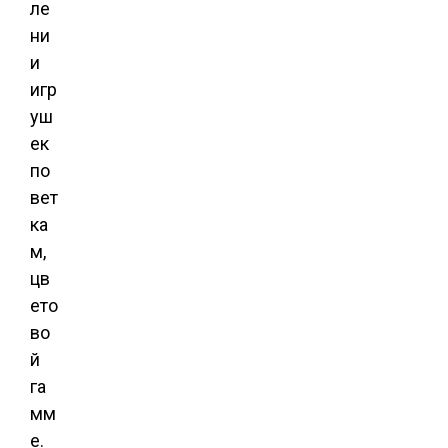
ле
ни
и
игр
уш
ек
по
вет
ка
м,
цв
ето
во
й
га
мм
е.