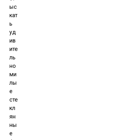
ыс
кат
ь
уд
ив
ите
ль
но
ми
лы
е
сте
кл
ян
ны
е