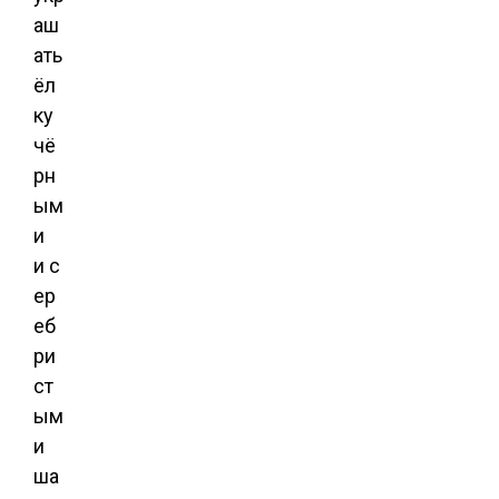
аш
ать
ёл
ку
чё
рн
ым
и
и с
ер
еб
ри
ст
ым
и
ша