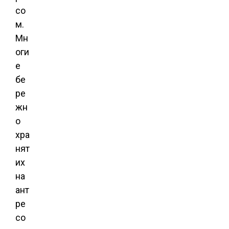
со
м.
Мн
оги
е
бе
ре
жн
о
хра
нят
их
на
ант
ре
со