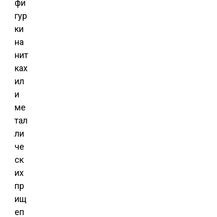
фи
гур
ки
на
нит
ках
ил
и
ме
тал
ли
че
ск
их
пр
ищ
еп