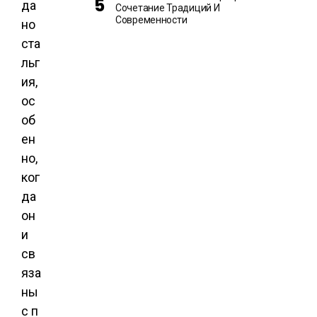
да
Сочетание Традиций И
Современности
но
ста
льг
ия,
ос
об
ен
но,
ког
да
он
и
св
яза
ны
с п