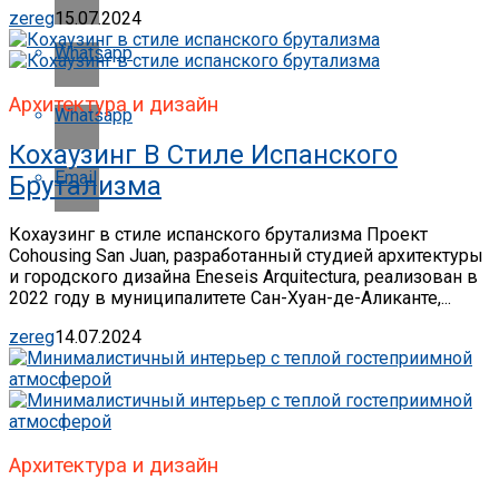
zereg
15.07.2024
Whatsapp
Архитектура и дизайн
Whatsapp
Кохаузинг В Стиле Испанского
Email
Брутализма
Кохаузинг в стиле испанского брутализма Проект
Cohousing San Juan, разработанный студией архитектуры
и городского дизайна Eneseis Arquitectura, реализован в
2022 году в муниципалитете Сан-Хуан-де-Аликанте,...
zereg
14.07.2024
Архитектура и дизайн