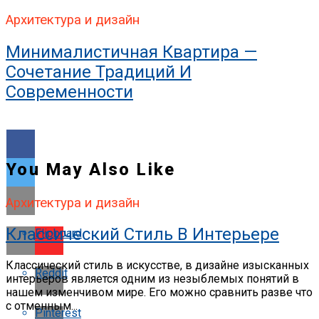
Архитектура и дизайн
Минималистичная Квартира —
Сочетание Традиций И
Современности
You May Also Like
Архитектура и дизайн
Классический Стиль В Интерьере
Flipboard
Классический стиль в искусстве, в дизайне изысканных
Reddit
интерьеров является одним из незыблемых понятий в
нашем изменчивом мире. Его можно сравнить разве что
с отменным...
Pinterest