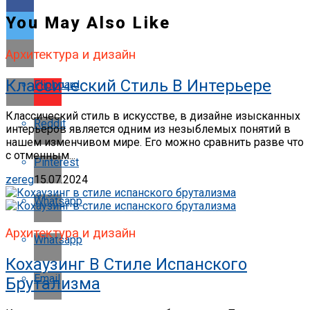
You May Also Like
Архитектура и дизайн
Классический Стиль В Интерьере
Flipboard
Классический стиль в искусстве, в дизайне изысканных
Reddit
интерьеров является одним из незыблемых понятий в
нашем изменчивом мире. Его можно сравнить разве что
с отменным...
Pinterest
zereg
15.07.2024
Whatsapp
Архитектура и дизайн
Whatsapp
Кохаузинг В Стиле Испанского
Email
Брутализма