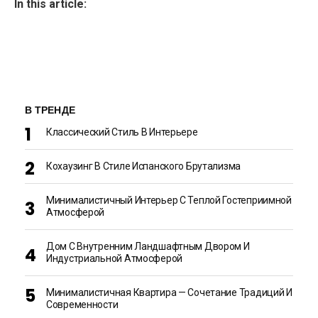
In this article:
В ТРЕНДЕ
Классический Стиль В Интерьере
Кохаузинг В Стиле Испанского Брутализма
Минималистичный Интерьер С Теплой Гостеприимной
Атмосферой
Дом С Внутренним Ландшафтным Двором И
Индустриальной Атмосферой
Минималистичная Квартира — Сочетание Традиций И
Современности