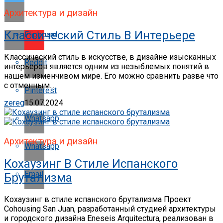
Архитектура и дизайн
Классический Стиль В Интерьере
Flipboard
Классический стиль в искусстве, в дизайне изысканных
Reddit
интерьеров является одним из незыблемых понятий в
нашем изменчивом мире. Его можно сравнить разве что
с отменным...
Pinterest
zereg
15.07.2024
Whatsapp
Архитектура и дизайн
Whatsapp
Кохаузинг В Стиле Испанского
Email
Брутализма
Кохаузинг в стиле испанского брутализма Проект
Cohousing San Juan, разработанный студией архитектуры
и городского дизайна Eneseis Arquitectura, реализован в