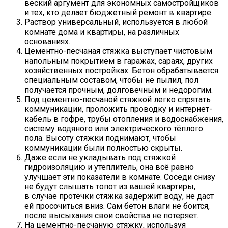
веский аргумент для экономных самостройщиков
и тех, кто делает бюджетный ремонт в квартире.
Раствор универсальный, используется в любой
комнате дома и квартиры, на различных
основаниях.
Цементно-песчаная стяжка выступает чистовым
напольным покрытием в гаражах, сараях, других
хозяйственных постройках. Бетон обрабатывается
специальным составом, чтобы не пылил, пол
получается прочным, долговечным и недорогим.
Под цементно-песчаной стяжкой легко спрятать
коммуникации, проложить проводку и интернет-
кабель в гофре, трубы отопления и водоснабжения,
систему водяного или электрического тёплого
пола. Высоту стяжки поднимают, чтобы
коммуникации были полностью скрыты.
Даже если не укладывать под стяжкой
гидроизоляцию и утеплитель, она всё равно
улучшает эти показатели в комнате. Соседи снизу
не будут слышать топот из вашей квартиры,
в случае протечки стяжка задержит воду, не даст
ей просочиться вниз. Сам бетон влаги не боится,
после высыхания свои свойства не потеряет.
На цементно-песчаную стяжку, используя