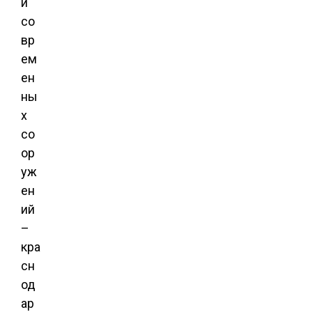
и
со
вр
ем
ен
ны
х
со
ор
уж
ен
ий
–
кра
сн
од
ар