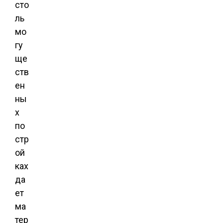
сто
ль
мо
гу
ще
ств
ен
ны
х
по
стр
ой
ках
да
ет
ма
тер