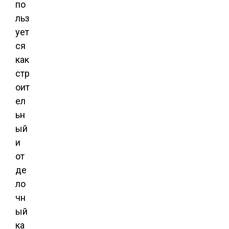
по
льз
ует
ся
как
стр
оит
ел
ьн
ый
и
от
де
ло
чн
ый
ка