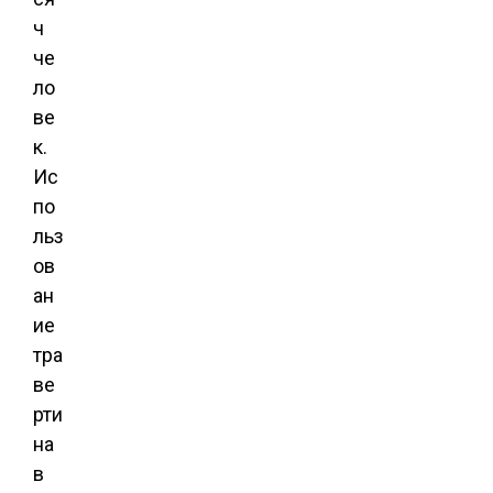
ч
че
ло
ве
к.
Ис
по
льз
ов
ан
ие
тра
ве
рти
на
в