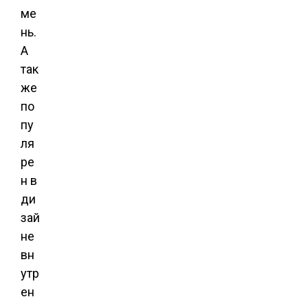
ме
нь.
А
так
же
по
пу
ля
ре
н в
ди
зай
не
вн
утр
ен