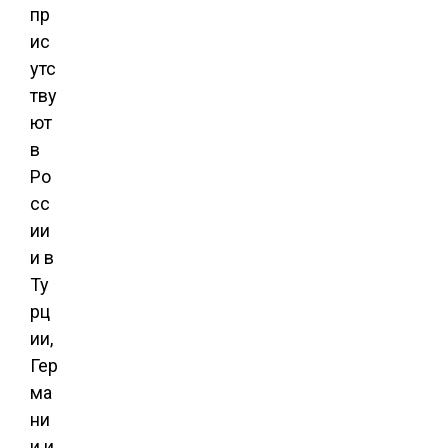
пр
ис
утс
тву
ют
в
Ро
сс
ии
и в
Ту
рц
ии,
Гер
ма
ни
и и