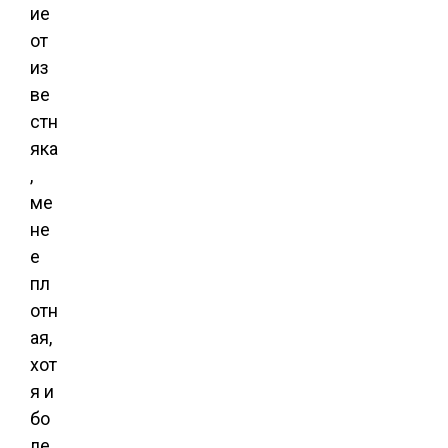
ие
от
из
ве
стн
яка
,
ме
не
е
пл
отн
ая,
хот
я и
бо
ле