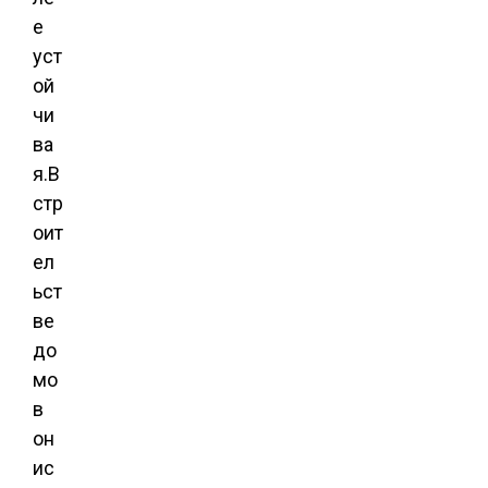
е
уст
ой
чи
ва
я.В
стр
оит
ел
ьст
ве
до
мо
в
он
ис