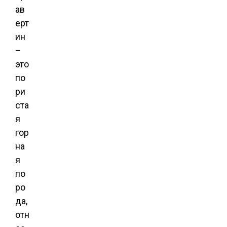
ав
ерт
ин
–
это
по
ри
ста
я
гор
на
я
по
ро
да,
отн