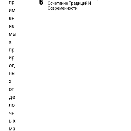
пр
Сочетание Традиций И
Современности
им
ен
яе
мы
х
пр
ир
од
ны
х
от
де
ло
чн
ых
ма