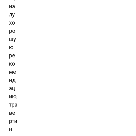
иа
лу
хо
ро
шу
ю
ре
ко
ме
нд
ац
ию,
тра
ве
рти
н