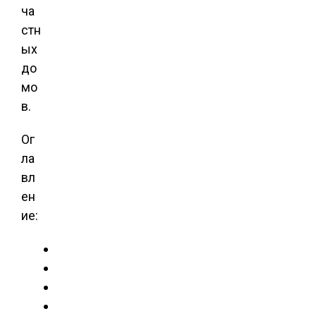
ча
стн
ых
до
мо
в.
Ог
ла
вл
ен
ие: