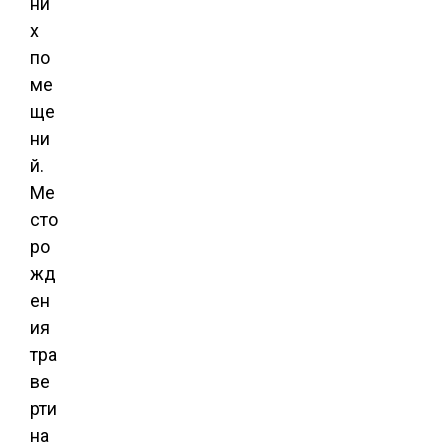
ни
х
по
ме
ще
ни
й.
Ме
сто
ро
жд
ен
ия
тра
ве
рти
на