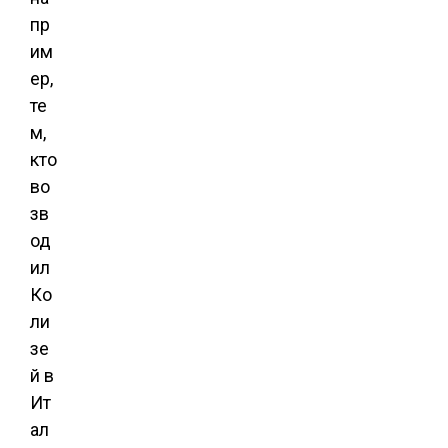
пр
им
ер,
те
м,
кто
во
зв
од
ил
Ко
ли
зе
й в
Ит
ал