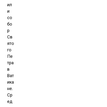
ил
и
со
бо
р
Св
ято
го
Пе
тра
в
Ват
ика
не.
Ср
ед