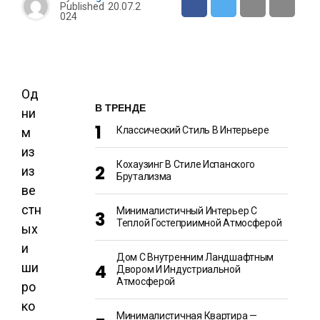
Published
20.07.2
024
Од
В ТРЕНДЕ
ни
Классический Стиль В Интерьере
м
из
Кохаузинг В Стиле Испанского
из
Брутализма
ве
стн
Минималистичный Интерьер С
Теплой Гостеприимной Атмосферой
ых
и
Дом С Внутренним Ландшафтным
ши
Двором И Индустриальной
Атмосферой
ро
ко
Минималистичная Квартира —