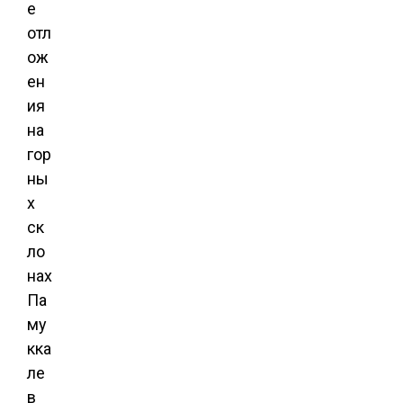
е
отл
ож
ен
ия
на
гор
ны
х
ск
ло
нах
Па
му
кка
ле
в