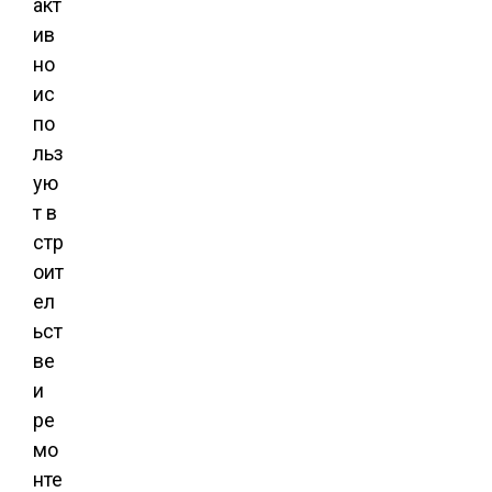
акт
ив
но
ис
по
льз
ую
т в
стр
оит
ел
ьст
ве
и
ре
мо
нте