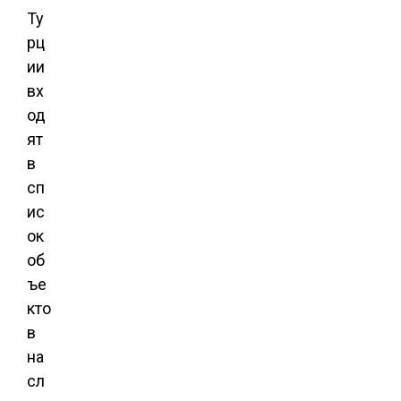
Ту
рц
ии
вх
од
ят
в
сп
ис
ок
об
ъе
кто
в
на
сл