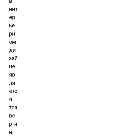
в
инт
ер
ье
рн
ом
ди
зай
не
яв
ля
етс
я
тра
ве
рти
н.