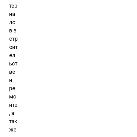
тер
иа
ло
в в
стр
оит
ел
ьст
ве
и
ре
мо
нте
, а
так
же