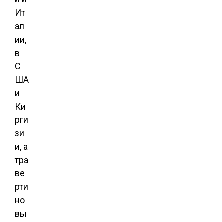
Ит
ал
ии,
в
С
ША
и
Ки
рги
зи
и, а
тра
ве
рти
но
вы