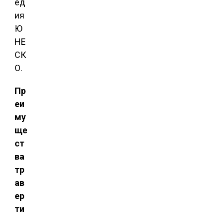
ед
ия
Ю
НЕ
СК
О.
Пр
еи
му
ще
ст
ва
тр
ав
ер
ти