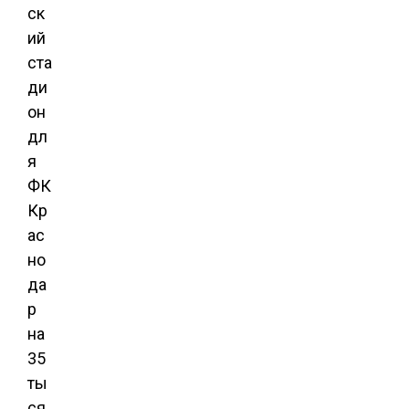
ск
ий
ста
ди
он
дл
я
ФК
Кр
ас
но
да
р
на
35
ты
ся