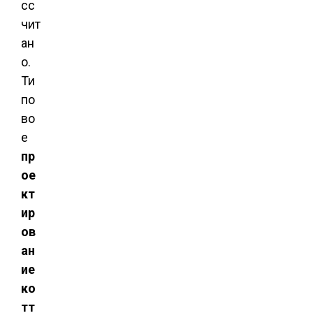
сс
чит
ан
о.
Ти
по
во
е
пр
ое
кт
ир
ов
ан
ие
ко
тт