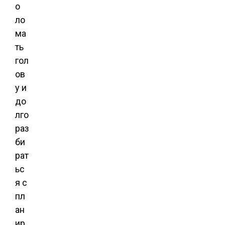
о
ло
ма
ть
гол
ов
у и
до
лго
раз
би
рат
ьс
я с
пл
ан
ир