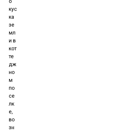
о
кус
ка
зе
мл
и в
кот
те
дж
но
м
по
се
лк
е,
во
зн