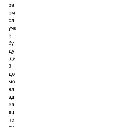
рв
ом
сл
уча
е
бу
ду
щи
й
до
мо
вл
ад
ел
ец
по