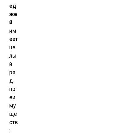
ед
же
й
им
еет
це
лы
й
ря
д
пр
еи
му
ще
ств
: