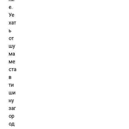
е.
Уе
хат
ь
от
шу
ма
ме
ста
в
ти
ши
ну
заг
ор
од