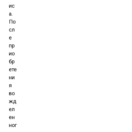
ис
а.
По
сл
е
пр
ио
бр
ете
ни
я
во
жд
ел
ен
ног