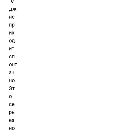
те
дж
не
пр
их
од
ит
сп
онт
ан
но.
Эт
о
се
рь
ез
но