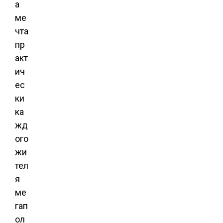
а
ме
чта
пр
акт
ич
ес
ки
ка
жд
ого
жи
тел
я
ме
гап
ол