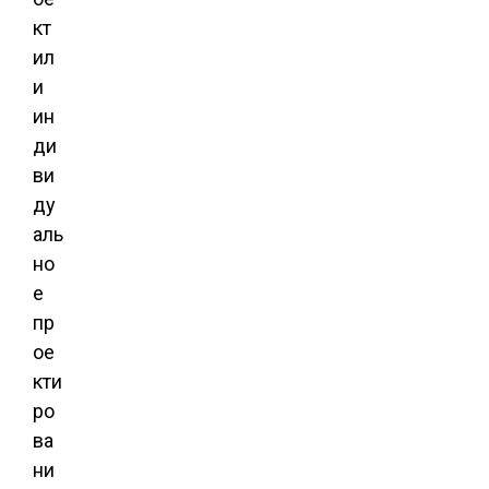
кт
ил
и
ин
ди
ви
ду
аль
но
е
пр
ое
кти
ро
ва
ни