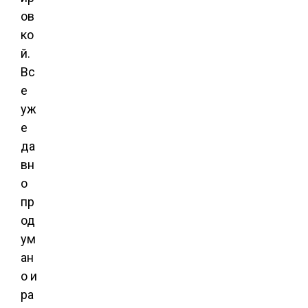
ов
ко
й.
Вс
е
уж
е
да
вн
о
пр
од
ум
ан
о и
ра