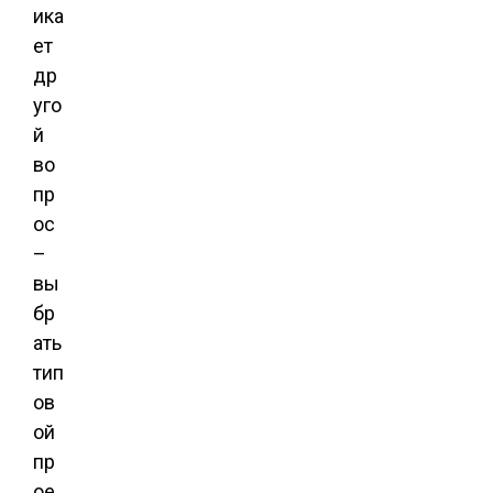
ика
ет
др
уго
й
во
пр
ос
–
вы
бр
ать
тип
ов
ой
пр
ое