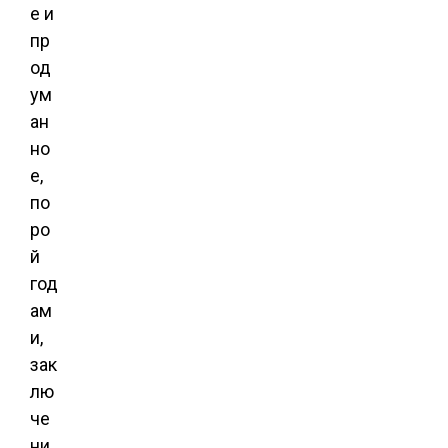
е и
пр
од
ум
ан
но
е,
по
ро
й
год
ам
и,
зак
лю
че
ни