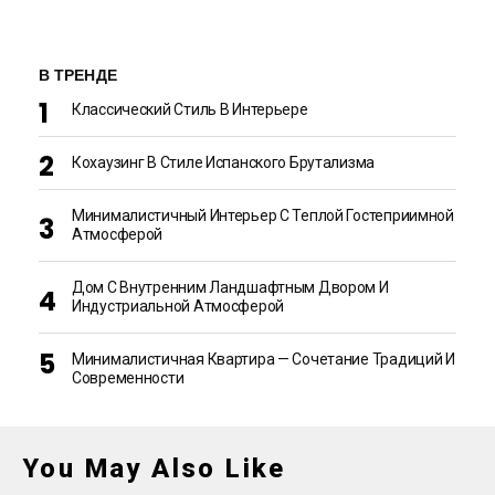
В ТРЕНДЕ
Классический Стиль В Интерьере
Кохаузинг В Стиле Испанского Брутализма
Минималистичный Интерьер С Теплой Гостеприимной
Атмосферой
Дом С Внутренним Ландшафтным Двором И
Индустриальной Атмосферой
Минималистичная Квартира — Сочетание Традиций И
Современности
You May Also Like