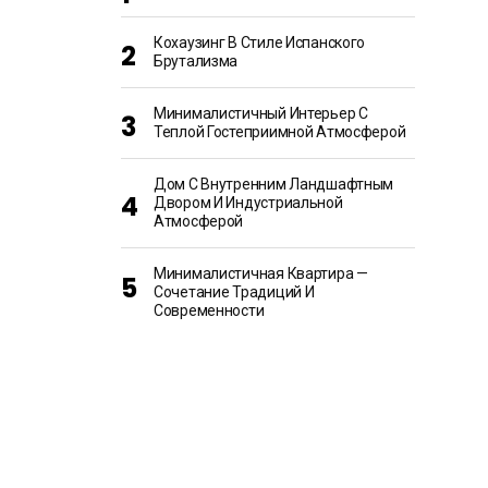
Кохаузинг В Стиле Испанского
Брутализма
Минималистичный Интерьер С
Теплой Гостеприимной Атмосферой
Дом С Внутренним Ландшафтным
Двором И Индустриальной
Атмосферой
Минималистичная Квартира —
Сочетание Традиций И
Современности