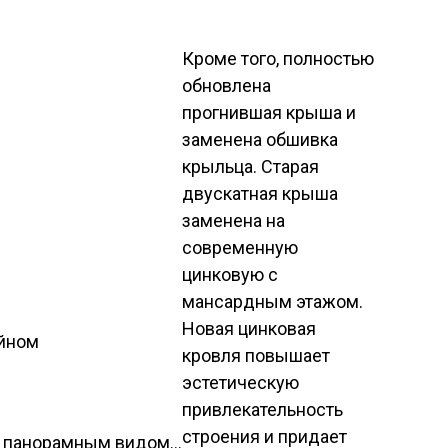
Кроме того, полностью
обновлена
прогнившая крыша и
заменена обшивка
крыльца. Старая
двускатная крыша
заменена на
современную
цинковую с
мансардным этажом.
Новая цинковая
йном
кровля повышает
эстетическую
привлекательность
строения и придает
с панорамным видом…