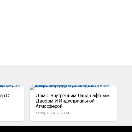
ер С
Дом С Внутренним Ландшафтным
Двором И Индустриальной
Атмосферой
zereg
14.07.2024