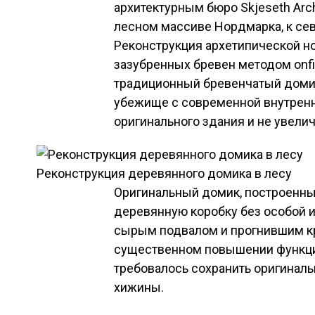
архитектурным бюро Skjeseth Arch
лесном массиве Нордмарка, к сев
Реконструкция архетипической н
зазубренных бревен методом onfil
традиционный бревенчатый доми
убежище с современной внутренне
оригинального здания и не увели
Реконструкция деревянного домика в лесу
Оригинальный домик, построенный
деревянную коробку без особой 
сырым подвалом и прогнившим кр
существенном повышении функцио
требовалось сохранить оригинал
хижины.