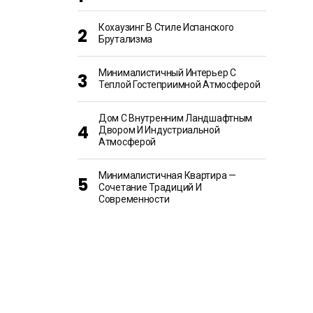
Кохаузинг В Стиле Испанского
Брутализма
Минималистичный Интерьер С
Теплой Гостеприимной Атмосферой
Дом С Внутренним Ландшафтным
Двором И Индустриальной
Атмосферой
Минималистичная Квартира —
Сочетание Традиций И
Современности