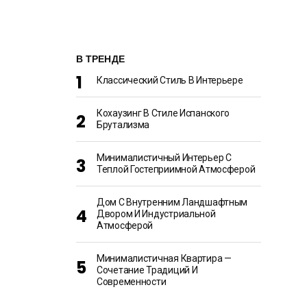
В ТРЕНДЕ
Классический Стиль В Интерьере
Кохаузинг В Стиле Испанского
Брутализма
Минималистичный Интерьер С
Теплой Гостеприимной Атмосферой
Дом С Внутренним Ландшафтным
Двором И Индустриальной
Атмосферой
Минималистичная Квартира —
Сочетание Традиций И
Современности