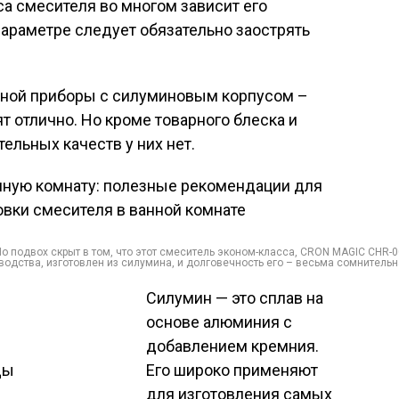
са смесителя во многом зависит его
параметре следует обязательно заострять
еной приборы с силуминовым корпусом –
т отлично. Но кроме товарного блеска и
льных качеств у них нет.
 Но подвох скрыт в том, что этот смеситель эконом-класса, CRON MAGIC CHR-0
водства, изготовлен из силумина, и долговечность его – весьма сомнительн
Силумин — это сплав на
основе алюминия с
добавлением кремния.
ды
Его широко применяют
для изготовления самых