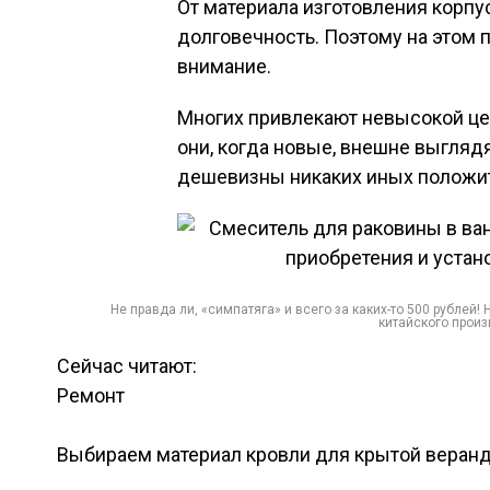
От материала изготовления корпу
долговечность. Поэтому на этом 
внимание.
Многих привлекают невысокой ц
они, когда новые, внешне выглядя
дешевизны никаких иных положите
Не правда ли, «симпатяга» и всего за каких-то 500 рублей!
китайского произ
Сейчас читают:
Ремонт
Выбираем материал кровли для крытой веран