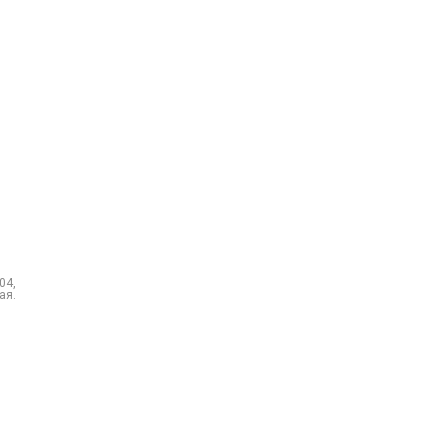
04,
ая.