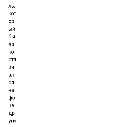
ль,
кот
ор
ый
бы
яр
ко
отл
ич
ал
ся
на
фо
не
др
уги