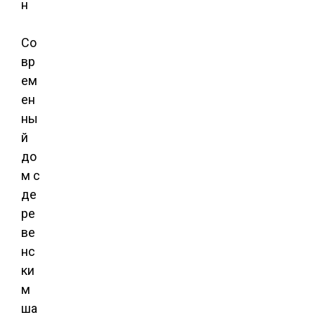
н
Со
вр
ем
ен
ны
й
до
м с
де
ре
ве
нс
ки
м
ша