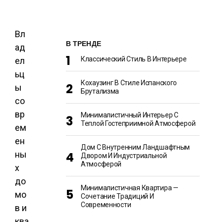
Вл
В ТРЕНДЕ
ад
Классический Стиль В Интерьере
ел
ьц
Кохаузинг В Стиле Испанского
ы
Брутализма
со
вр
Минималистичный Интерьер С
Теплой Гостеприимной Атмосферой
ем
ен
Дом С Внутренним Ландшафтным
ны
Двором И Индустриальной
Атмосферой
х
до
Минималистичная Квартира —
мо
Сочетание Традиций И
Современности
в и
ква