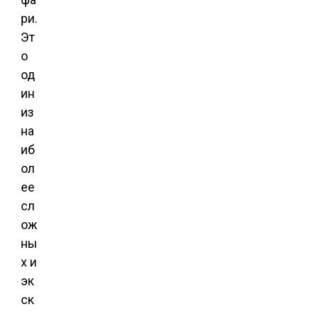
ри.
Эт
о
од
ин
из
на
иб
ол
ее
сл
ож
ны
х и
эк
ск