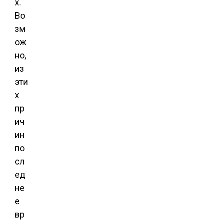
х.
Во
зм
ож
но,
из
эти
х
пр
ич
ин
по
сл
ед
не
е
вр