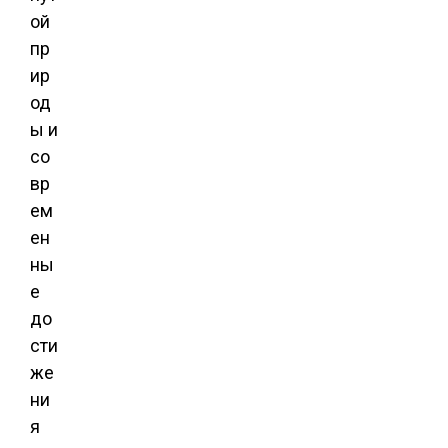
ой
пр
ир
од
ы и
со
вр
ем
ен
ны
е
до
сти
же
ни
я