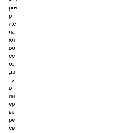
рти
р
же
ла
ют
во
сс
оз
да
ть
в
инт
ер
ье
ре
св