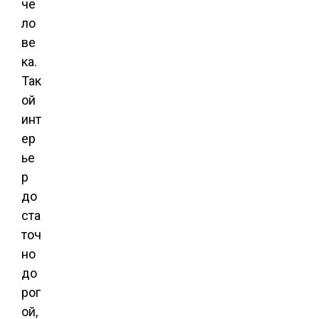
че
ло
ве
ка.
Так
ой
инт
ер
ье
р
до
ста
точ
но
до
рог
ой,