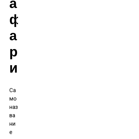
а
ф
а
р
и
Са
мо
наз
ва
ни
е