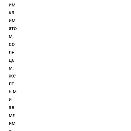
им
кл
им
ато
м,
со
лн
це
м,
жё
лт
ым
и
зе
мл
ям
и