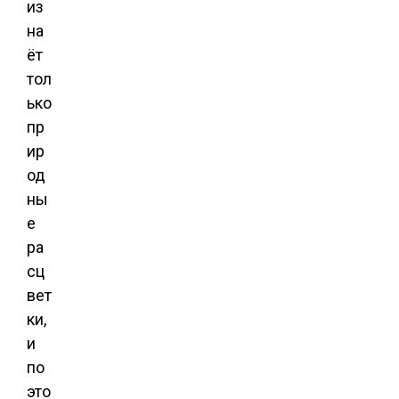
из
на
ёт
тол
ько
пр
ир
од
ны
е
ра
сц
вет
ки,
и
по
это