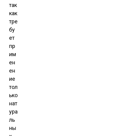
так
как
тре
бу
ет
пр
им
ен
ен
ие
тол
ько
нат
ура
ль
ны