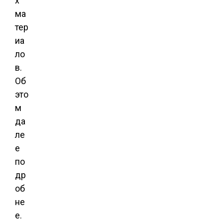
х
ма
тер
иа
ло
в.
Об
это
м
да
ле
е
по
др
об
не
е.