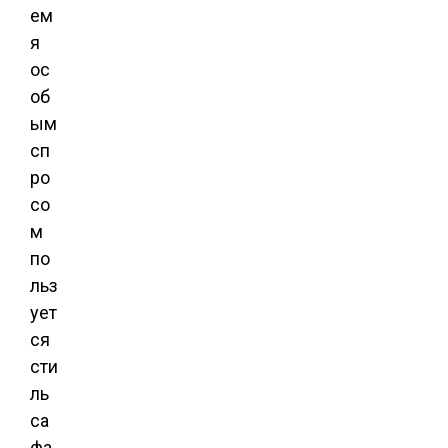
ем
я
ос
об
ым
сп
ро
со
м
по
льз
ует
ся
сти
ль
са
фа