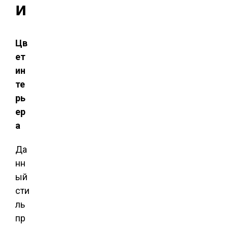
и
Цв
ет
ин
те
рь
ер
а
Да
нн
ый
сти
ль
пр