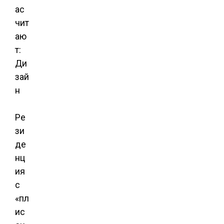
ас
чит
аю
т:
Ди
зай
н
Ре
зи
де
нц
ия
с
«пл
ис