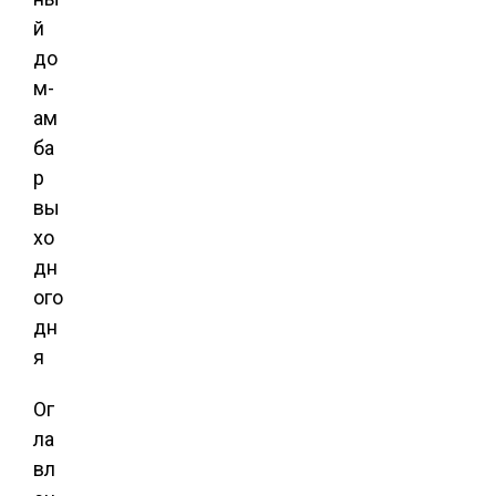
й
до
м-
ам
ба
р
вы
хо
дн
ого
дн
я
Ог
ла
вл