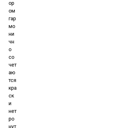
ор
ом
гар
мо
ни
чн
о
со
чет
аю
тся
кра
ск
и
нет
ро
нут