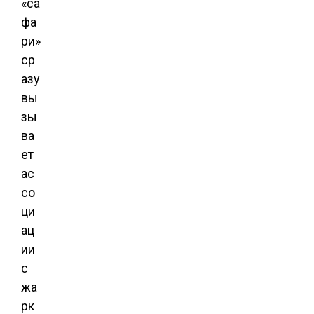
«са
фа
ри»
ср
азу
вы
зы
ва
ет
ас
со
ци
ац
ии
с
жа
рк