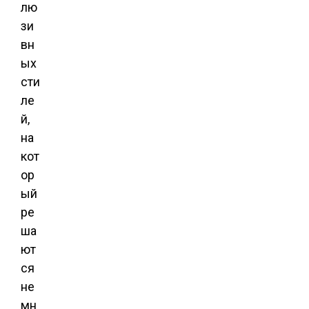
лю
зи
вн
ых
сти
ле
й,
на
кот
ор
ый
ре
ша
ют
ся
не
мн