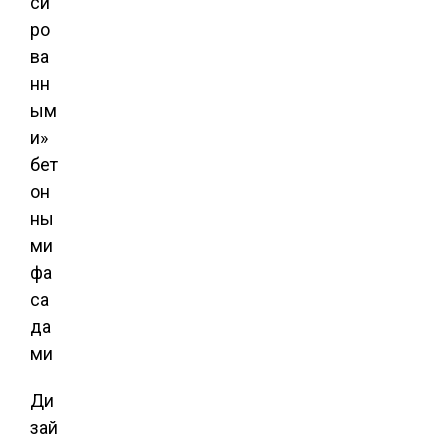
си
ро
ва
нн
ым
и»
бет
он
ны
ми
фа
са
да
ми
Ди
зай