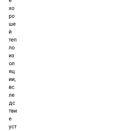
е
хо
ро
ше
й
теп
ло
из
ол
яц
ии,
вс
ле
дс
тви
е
уст