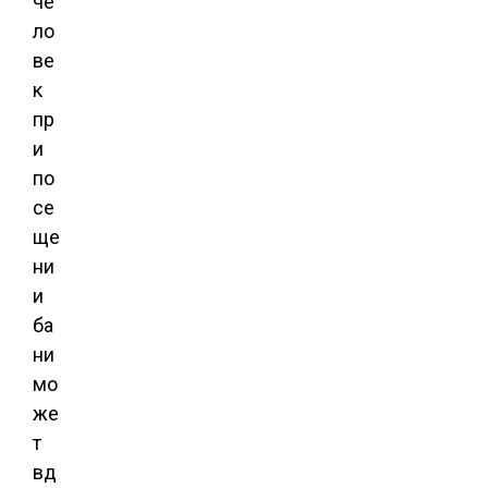
че
ло
ве
к
пр
и
по
се
ще
ни
и
ба
ни
мо
же
т
вд