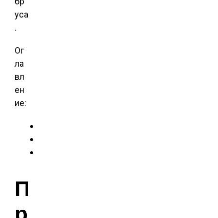
бр
уса
.
Ог
ла
вл
ен
ие:
П
р