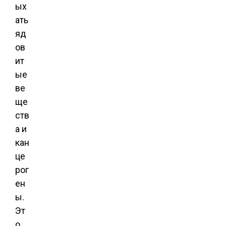
ых
ать
яд
ов
ит
ые
ве
ще
ств
а и
кан
це
рог
ен
ы.
Эт
о