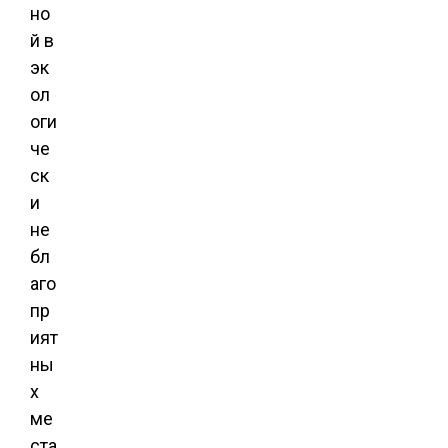
но
й в
эк
ол
оги
че
ск
и
не
бл
аго
пр
ият
ны
х
ме
ста