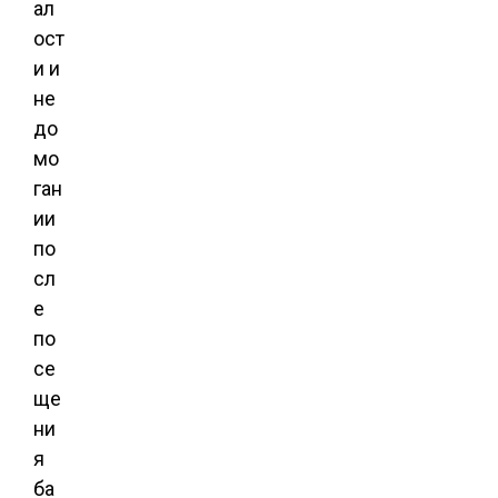
ал
ост
и и
не
до
мо
ган
ии
по
сл
е
по
се
ще
ни
я
ба