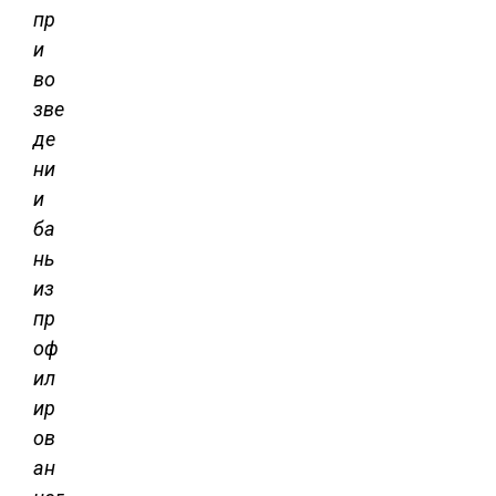
пр
и
во
зве
де
ни
и
ба
нь
из
пр
оф
ил
ир
ов
ан