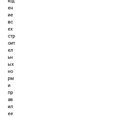
юд
ен
ие
вс
ех
стр
оит
ел
ьн
ых
но
рм
и
пр
ав
ил
ее