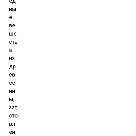
ед
ны
е
ве
ще
ств
а
из
др
ев
ес
ин
ы,
заг
ото
вл
ен