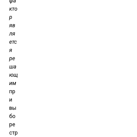
фа
кто
р
яв
ля
етс
я
ре
ша
ющ
им
пр
и
вы
бо
ре
стр