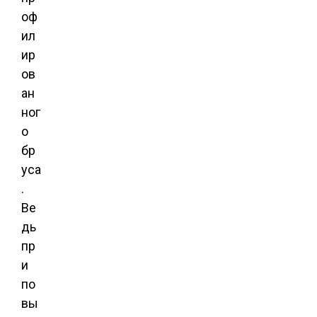
оф
ил
ир
ов
ан
ног
о
бр
уса
.
Ве
дь
пр
и
по
вы