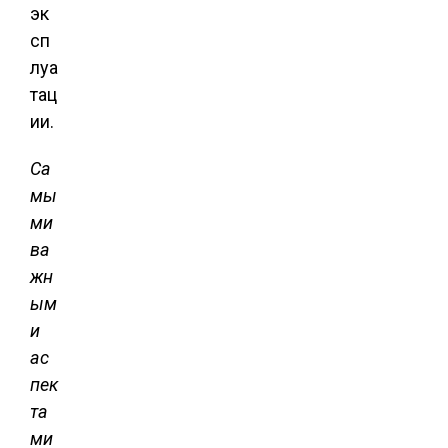
эк
сп
луа
тац
ии.
Са
мы
ми
ва
жн
ым
и
ас
пек
та
ми