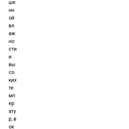
ше
нн
ой
вл
аж
но
сти
и
вы
со
ких
те
мп
ер
ату
р, в
ок