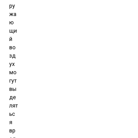
ру
жа
ю
щи
й
во
зд
ух
мо
гут
вы
де
лят
ьс
я
вр