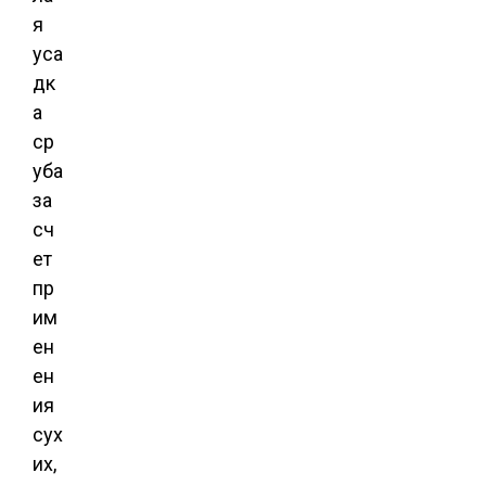
я
уса
дк
а
ср
уба
за
сч
ет
пр
им
ен
ен
ия
сух
их,