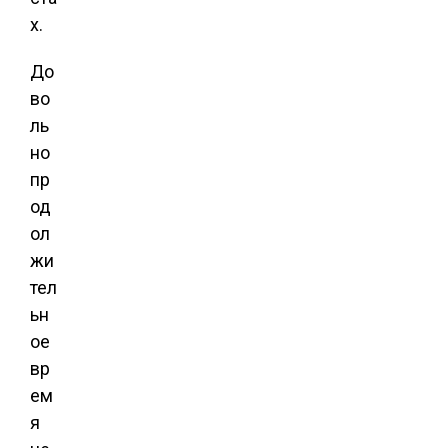
х.
До
во
ль
но
пр
од
ол
жи
тел
ьн
ое
вр
ем
я