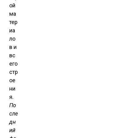
ой
ма
тер
иа
ло
в и
вс
его
стр
ое
ни
я.
По
сле
дн
ий