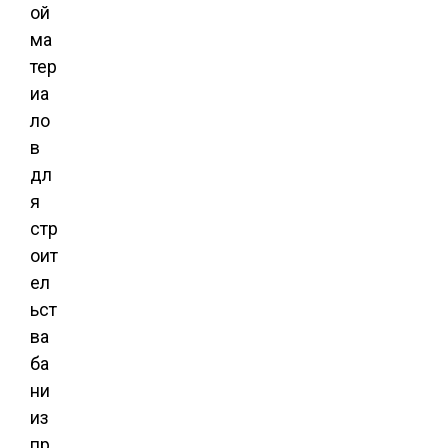
ой
ма
тер
иа
ло
в
дл
я
стр
оит
ел
ьст
ва
ба
ни
из
пр