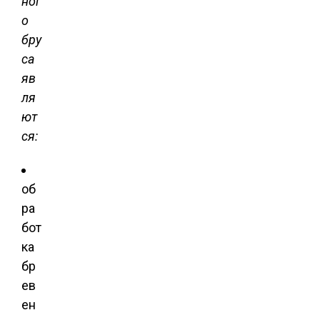
ног
о
бру
са
яв
ля
ют
ся:
об
ра
бот
ка
бр
ев
ен