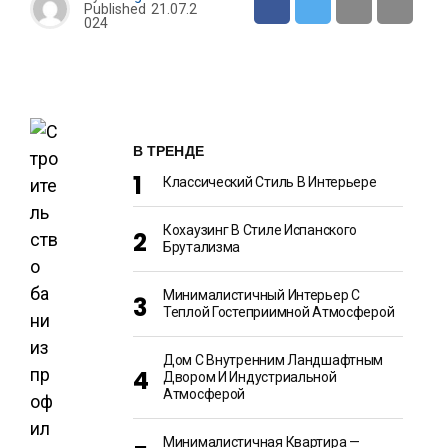
Published
21.07.2
024
В ТРЕНДЕ
Классический Стиль В Интерьере
Кохаузинг В Стиле Испанского
Брутализма
Минималистичный Интерьер С
Теплой Гостеприимной Атмосферой
Дом С Внутренним Ландшафтным
Двором И Индустриальной
Атмосферой
Минималистичная Квартира —