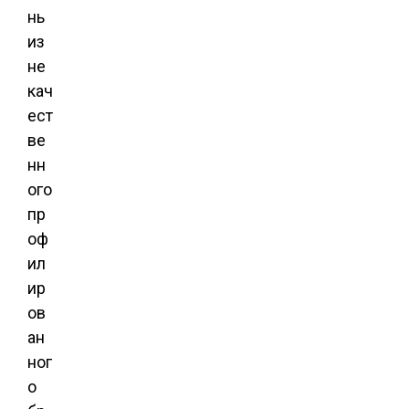
нь
из
не
кач
ест
ве
нн
ого
пр
оф
ил
ир
ов
ан
ног
о