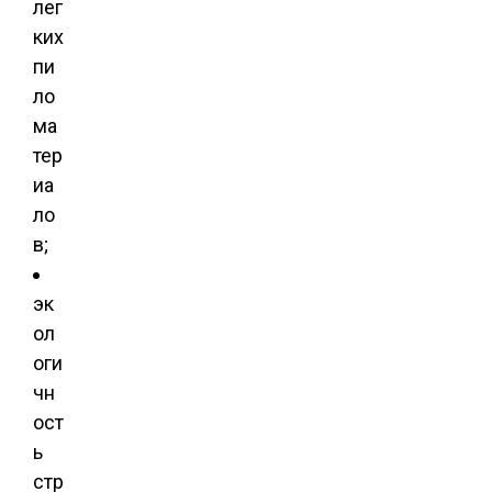
лег
ких
пи
ло
ма
тер
иа
ло
в;
эк
ол
оги
чн
ост
ь
стр