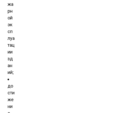
жа
рн
ой
эк
сп
луа
тац
ии
зд
ан
ий;
до
сти
же
ни