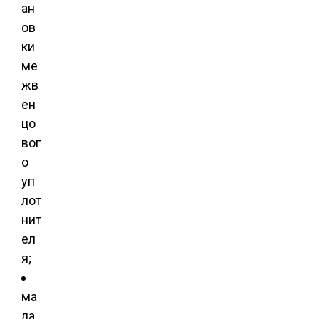
ан
ов
ки
ме
жв
ен
цо
вог
о
уп
лот
нит
ел
я;
ма
ла