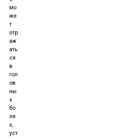
мо
же
т
отр
аж
ать
ся
в
гол
ов
ны
х
бо
ля
х,
уст