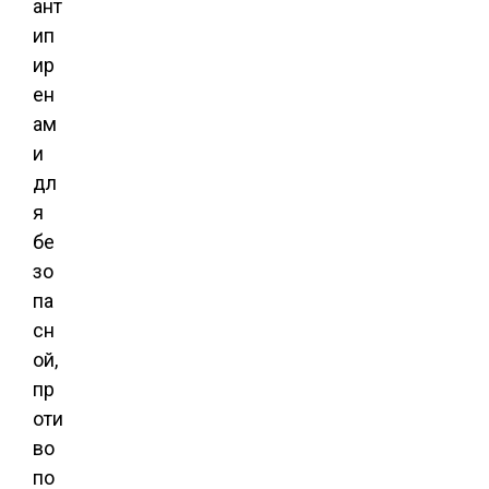
ант
ип
ир
ен
ам
и
дл
я
бе
зо
па
сн
ой,
пр
оти
во
по