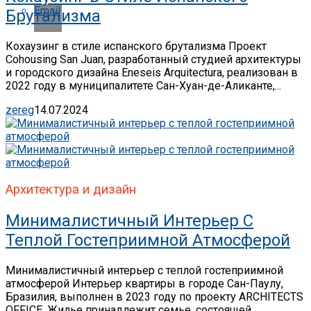
Email
Брутализма
Кохаузинг в стиле испанского брутализма Проект
Cohousing San Juan, разработанный студией архитектуры
и городского дизайна Eneseis Arquitectura, реализован в
2022 году в муниципалитете Сан-Хуан-де-Аликанте,...
zereg
14.07.2024
Архитектура и дизайн
Минималистичный Интерьер С
Теплой Гостеприимной Атмосферой
Минималистичный интерьер с теплой гостеприимной
атмосферой Интерьер квартиры в городе Сан-Паулу,
Бразилия, выполнен в 2023 году по проекту ARCHITECTS
OFFICE. Жилье принадлежит семье, состоящей...