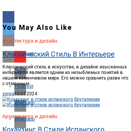
You May Also Like
Архитектура и дизайн
Классический Стиль В Интерьере
Flipboard
Классический стиль в искусстве, в дизайне изысканных
Reddit
интерьеров является одним из незыблемых понятий в
нашем изменчивом мире. Его можно сравнить разве что
с отменным...
Pinterest
zereg
15.07.2024
Whatsapp
Архитектура и дизайн
Whatsapp
Кохаузинг В Стиле Испанского