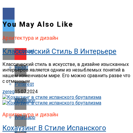
You May Also Like
Архитектура и дизайн
Классический Стиль В Интерьере
Flipboard
Классический стиль в искусстве, в дизайне изысканных
Reddit
интерьеров является одним из незыблемых понятий в
нашем изменчивом мире. Его можно сравнить разве что
с отменным...
Pinterest
zereg
15.07.2024
Whatsapp
Архитектура и дизайн
Whatsapp
Кохаузинг В Стиле Испанского