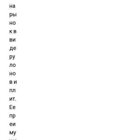
на
ры
но
к в
ви
де
ру
ло
но
в и
пл
ит.
Ее
пр
еи
му