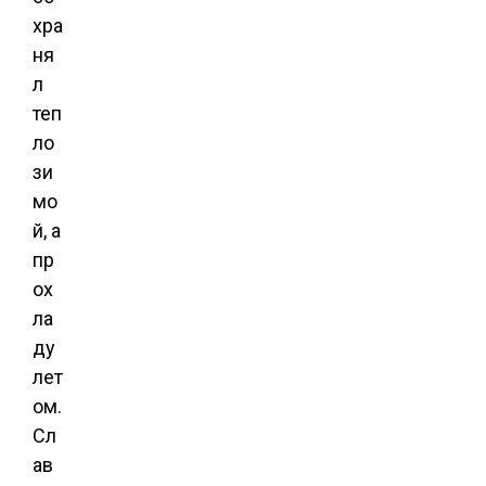
хра
ня
л
теп
ло
зи
мо
й, а
пр
ох
ла
ду
лет
ом.
Сл
ав