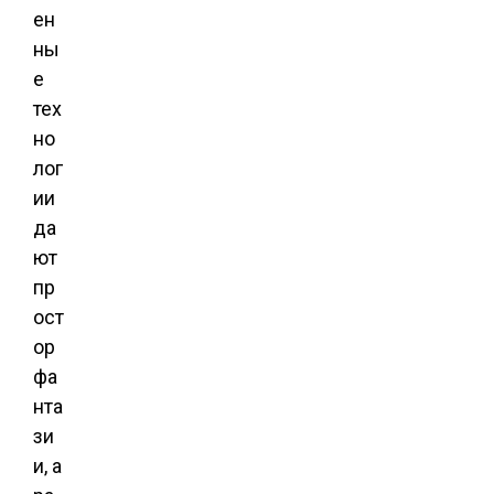
ен
ны
е
тех
но
лог
ии
да
ют
пр
ост
ор
фа
нта
зи
и, а