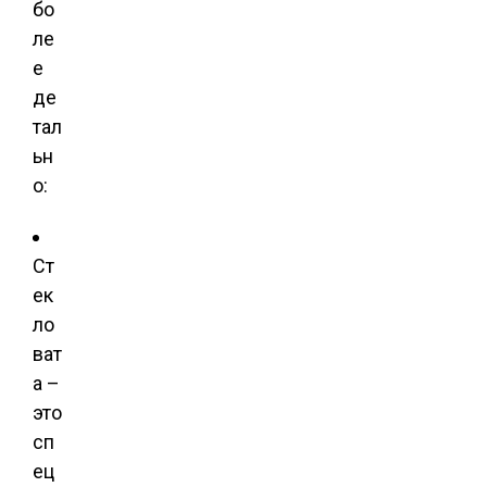
бо
ле
е
де
тал
ьн
о:
Ст
ек
ло
ват
а –
это
сп
ец