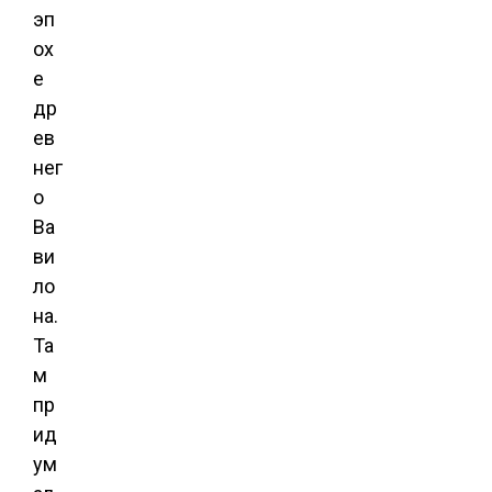
эп
ох
е
др
ев
нег
о
Ва
ви
ло
на.
Та
м
пр
ид
ум