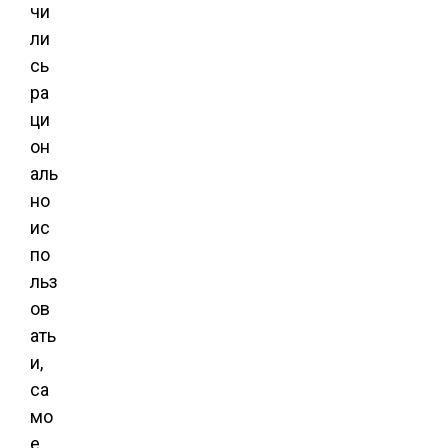
чи
ли
сь
ра
ци
он
аль
но
ис
по
льз
ов
ать
и,
са
мо
е