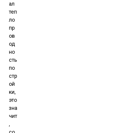
ал
теп
ло
пр
ов
од
но
сть
по
стр
ой
ки,
это
зна
чит
,
со