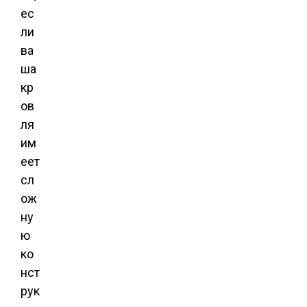
ес
ли
ва
ша
кр
ов
ля
им
еет
сл
ож
ну
ю
ко
нст
рук