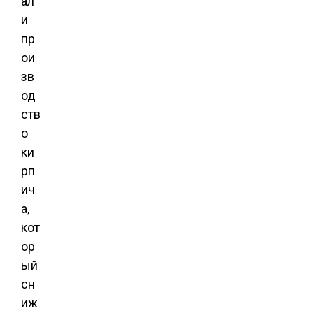
ал
и
пр
ои
зв
од
ств
о
ки
рп
ич
а,
кот
ор
ый
сн
иж