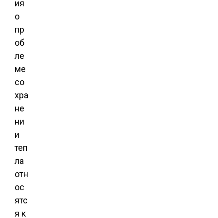
ия
о
пр
об
ле
ме
со
хра
не
ни
и
теп
ла
отн
ос
ятс
я к