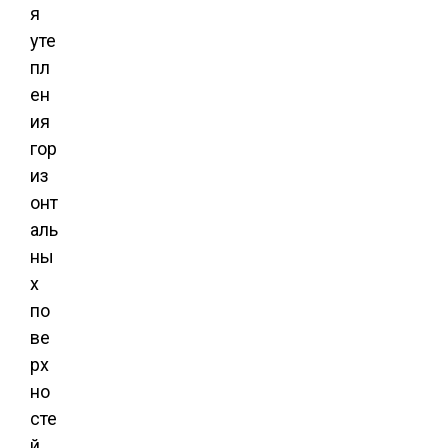
я
уте
пл
ен
ия
гор
из
онт
аль
ны
х
по
ве
рх
но
сте
й,