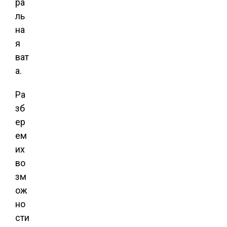
ра
ль
на
я
ват
а.
Ра
зб
ер
ем
их
во
зм
ож
но
сти