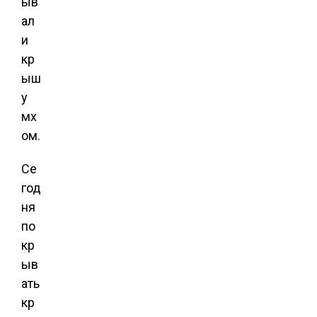
ыв
ал
и
кр
ыш
у
мх
ом.
Се
год
ня
по
кр
ыв
ать
кр