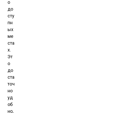
о
до
сту
пн
ых
ме
ста
х.
Эт
о
до
ста
точ
но
уд
об
но,