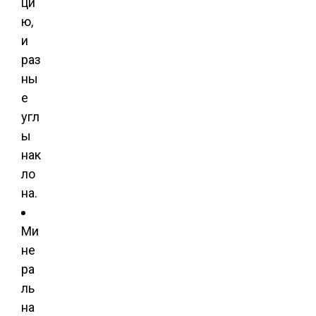
ци
ю,
и
раз
ны
е
угл
ы
нак
ло
на.
Ми
не
ра
ль
на