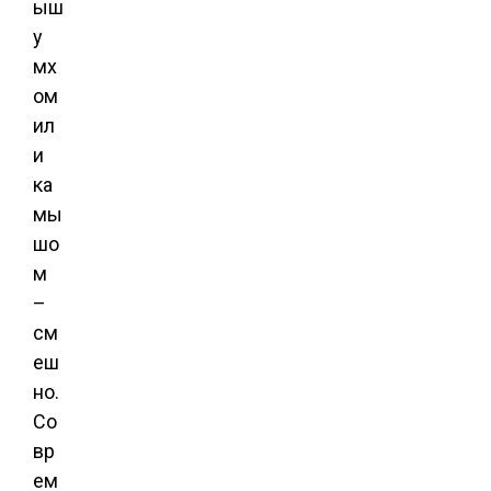
ыш
у
мх
ом
ил
и
ка
мы
шо
м
–
см
еш
но.
Со
вр
ем