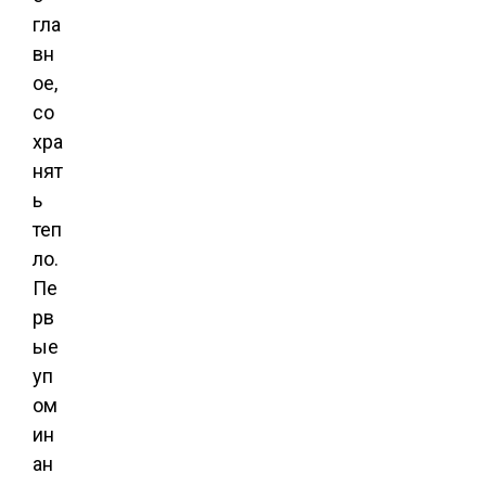
гла
вн
ое,
со
хра
нят
ь
теп
ло.
Пе
рв
ые
уп
ом
ин
ан