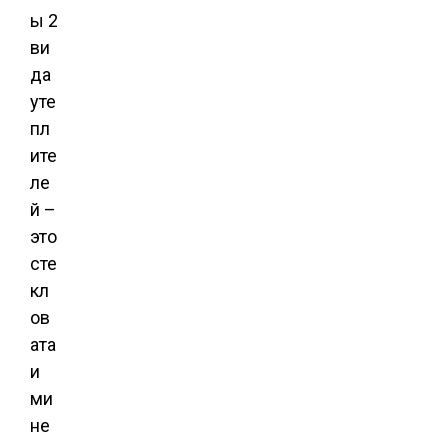
ы 2
ви
да
уте
пл
ите
ле
й –
это
сте
кл
ов
ата
и
ми
не