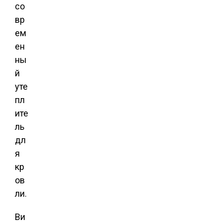
со
вр
ем
ен
ны
й
уте
пл
ите
ль
дл
я
кр
ов
ли.
Ви