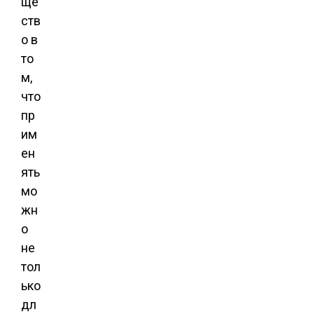
ще
ств
о в
то
м,
что
пр
им
ен
ять
мо
жн
о
не
тол
ько
дл