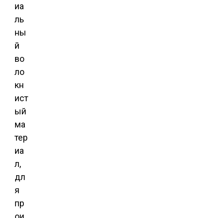
иа
ль
ны
й
во
ло
кн
ист
ый
ма
тер
иа
л,
дл
я
пр
ои