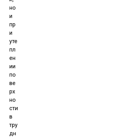
но
и
пр
и
уте
пл
ен
ии
по
ве
рх
но
сти
в
тру
дн