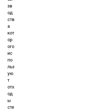
зв
од
ств
а
кот
ор
ого
ис
по
льз
ую
т
отх
од
ы
сте