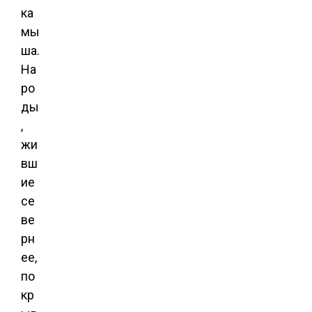
ка
мы
ша.
На
ро
ды
,
жи
вш
ие
се
ве
рн
ее,
по
кр