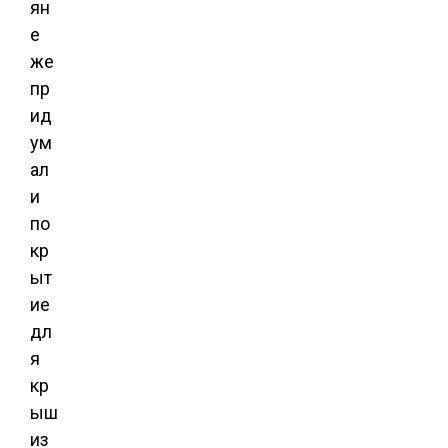
ян
е
же
пр
ид
ум
ал
и
по
кр
ыт
ие
дл
я
кр
ыш
из