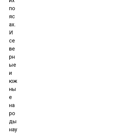
их
по
яс
ах.
И
се
ве
рн
ые
и
юж
ны
е
на
ро
ды
нау