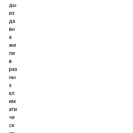
ды
из
да
вн
а
жи
ли
в
раз
ны
х
кл
им
ати
че
ск