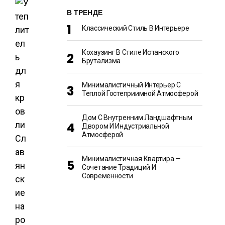
В ТРЕНДЕ
Классический Стиль В Интерьере
Кохаузинг В Стиле Испанского
Брутализма
Минималистичный Интерьер С
Теплой Гостеприимной Атмосферой
Дом С Внутренним Ландшафтным
Двором И Индустриальной
Атмосферой
Сл
ав
Минималистичная Квартира —
ян
Сочетание Традиций И
Современности
ск
ие
на
ро