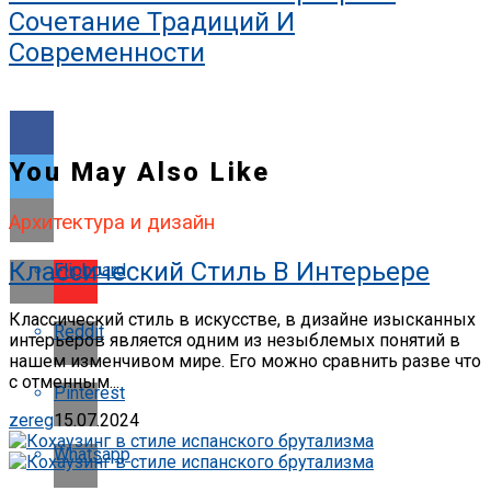
Сочетание Традиций И
Современности
You May Also Like
Архитектура и дизайн
Классический Стиль В Интерьере
Flipboard
Классический стиль в искусстве, в дизайне изысканных
Reddit
интерьеров является одним из незыблемых понятий в
нашем изменчивом мире. Его можно сравнить разве что
с отменным...
Pinterest
zereg
15.07.2024
Whatsapp