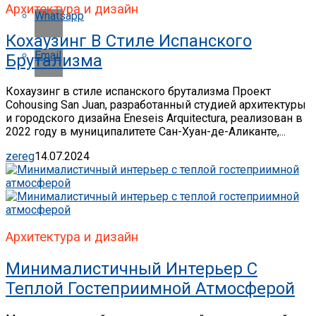
Архитектура и дизайн
Whatsapp
Кохаузинг В Стиле Испанского
Email
Брутализма
Кохаузинг в стиле испанского брутализма Проект
Cohousing San Juan, разработанный студией архитектуры
и городского дизайна Eneseis Arquitectura, реализован в
2022 году в муниципалитете Сан-Хуан-де-Аликанте,...
zereg
14.07.2024
Архитектура и дизайн
Минималистичный Интерьер С
Теплой Гостеприимной Атмосферой