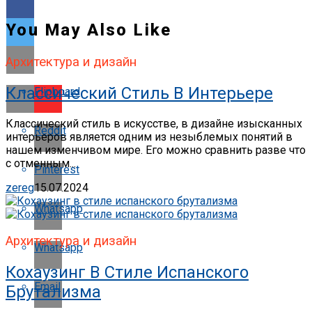
You May Also Like
Архитектура и дизайн
Классический Стиль В Интерьере
Flipboard
Классический стиль в искусстве, в дизайне изысканных
Reddit
интерьеров является одним из незыблемых понятий в
нашем изменчивом мире. Его можно сравнить разве что
с отменным...
Pinterest
zereg
15.07.2024
Whatsapp
Архитектура и дизайн
Whatsapp
Кохаузинг В Стиле Испанского
Email
Брутализма