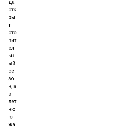
да
отк
ры
т
ото
пит
ел
ьн
ый
се
зо
н, а
в
лет
ню
ю
жа