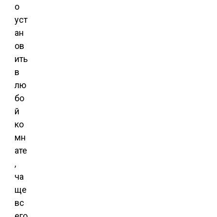
о
уст
ан
ов
ить
в
лю
бо
й
ко
мн
ате
,
ча
ще
вс
его