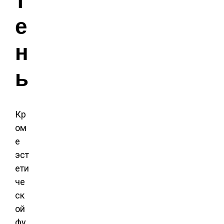
т
е
н
ы
Кр
ом
е
эст
ети
че
ск
ой
фу