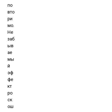
по
вто
ри
мо.
Не
заб
ыв
ае
мы
й
эф
фе
кт
ро
ск
ош