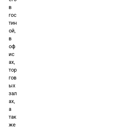
в
гос
тин
ой,
в
оф
ис
ах,
тор
гов
ых
зал
ах,
а
так
же