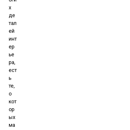
х
де
тал
ей
инт
ер
ье
ра,
ест
ь
те,
о
кот
ор
ых
ма