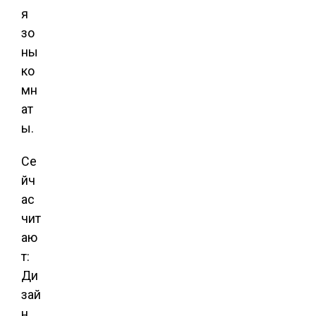
я
зо
ны
ко
мн
ат
ы.
Се
йч
ас
чит
аю
т:
Ди
зай
н