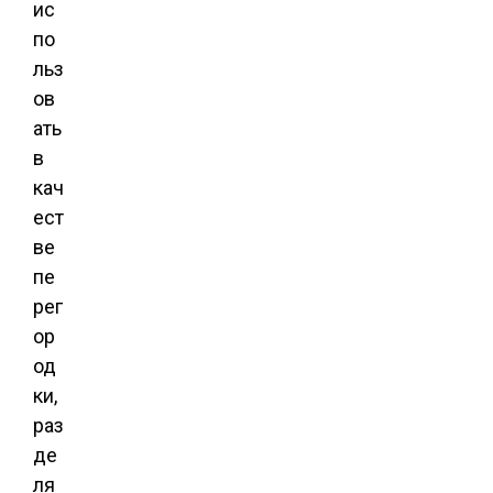
ис
по
льз
ов
ать
в
кач
ест
ве
пе
рег
ор
од
ки,
раз
де
ля