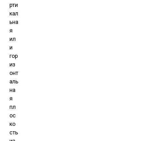
рти
кал
ьна
я
ил
и
гор
из
онт
аль
на
я
пл
ос
ко
сть
из