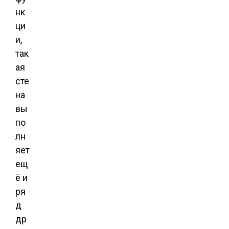
нк
ци
и,
так
ая
сте
на
вы
по
лн
яет
ещ
ё и
ря
д
др