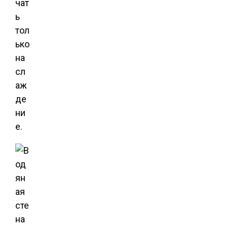
чат
ь
тол
ько
на
сл
аж
де
ни
е.