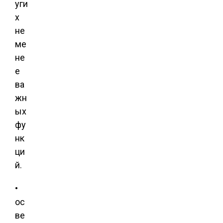
уги
х
не
ме
не
е
ва
жн
ых
фу
нк
ци
й.
•
ос
ве