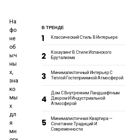
На
В ТРЕНДЕ
фо
Классический Стиль В Интерьере
не
об
Кохаузинг В Стиле Испанского
ыч
Брутализма
ны
х,
Минималистичный Интерьер С
Теплой Гостеприимной Атмосферой
зна
ко
Дом С Внутренним Ландшафтным
мы
Двором И Индустриальной
Атмосферой
х
дл
Минималистичная Квартира —
я
Сочетание Традиций И
Современности
мн
оги