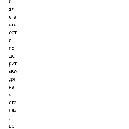
и,
эл
ега
нтн
ост
и
по
да
рит
«во
дя
на
я
сте
на»
:
ве