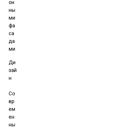
он
ны
ми
фа
са
да
ми
Ди
зай
н
Со
вр
ем
ен
ны