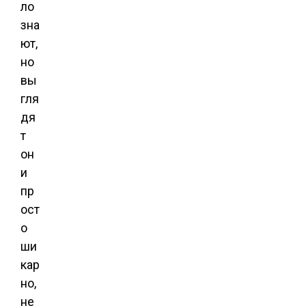
ло
зна
ют,
но
вы
гля
дя
т
он
и
пр
ост
о
ши
кар
но,
не