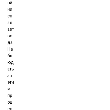
ой
ни
сп
ад
ает
во
да.
На
бл
юд
ать
за
эти
м
пр
оц
ес