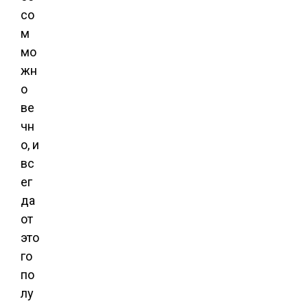
со
м
мо
жн
о
ве
чн
о, и
вс
ег
да
от
это
го
по
лу