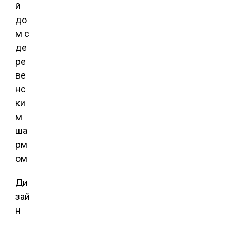
й
до
м с
де
ре
ве
нс
ки
м
ша
рм
ом
Ди
зай
н