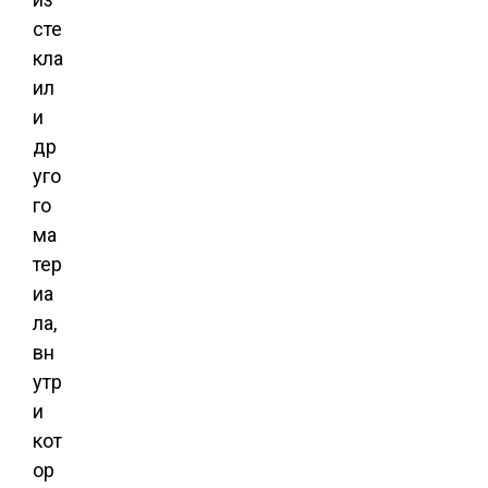
сте
кла
ил
и
др
уго
го
ма
тер
иа
ла,
вн
утр
и
кот
ор