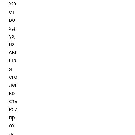
жа
ет
во
зд
ух,
на
сы
ща
я
его
лег
ко
сть
ю и
пр
ох
ла