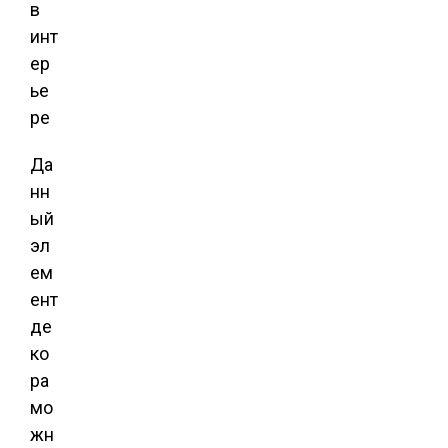
Да
нн
ый
эл
ем
ент
де
ко
ра
мо
жн