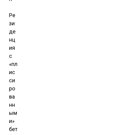
Ре
зи
де
нц
ия
с
«пл
ис
си
ро
ва
нн
ым
и»
бет