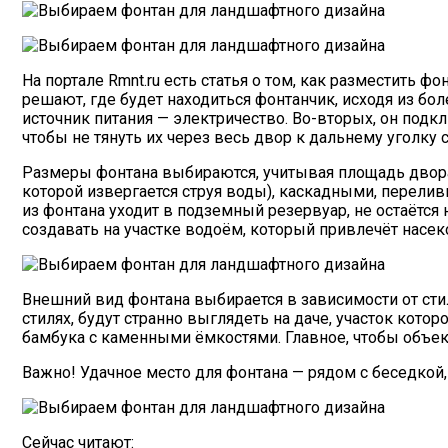
На портале Rmnt.ru есть статья о том, как разместить 
решают, где будет находиться фонтанчик, исходя из бо
источник питания — электричество. Во-вторых, он подк
чтобы не тянуть их через весь двор к дальнему уголку с
Размеры фонтана выбираются, учитывая площадь двора
которой извергается струя воды), каскадными, перели
из фонтана уходит в подземный резервуар, не остаётся
создавать на участке водоём, который привлечёт насе
Внешний вид фонтана выбирается в зависимости от сти
стилях, будут странно выглядеть на даче, участок кото
бамбука с каменными ёмкостями. Главное, чтобы объек
Важно! Удачное место для фонтана — рядом с беседкой,
Сейчас читают: