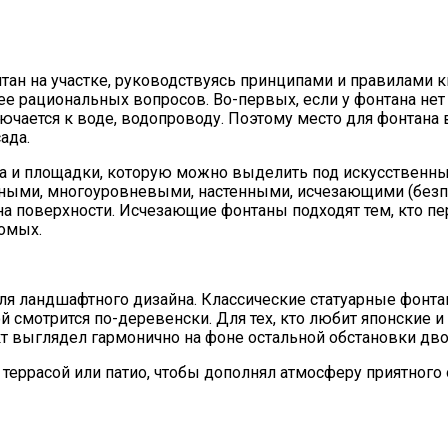
фонтан на участке, руководствуясь принципами и правилами
лее рациональных вопросов. Во-первых, если у фонтана нет
лючается к воде, водопроводу. Поэтому место для фонтана 
ада.
 и площадки, которую можно выделить под искусственный
вными, многоуровневыми, настенными, исчезающими (безп
 на поверхности. Исчезающие фонтаны подходят тем, кто п
комых.
ля ландшафтного дизайна. Классические статуарные фонта
рой смотрится по-деревенски. Для тех, кто любит японские 
т выглядел гармонично на фоне остальной обстановки дво
 террасой или патио, чтобы дополнял атмосферу приятного