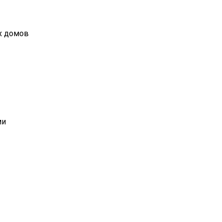
х домов
ми