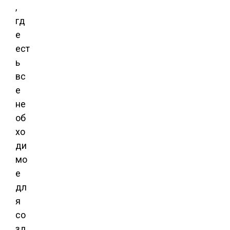
,
гд
е
ест
ь
вс
е
не
об
хо
ди
мо
е
дл
я
со
зд