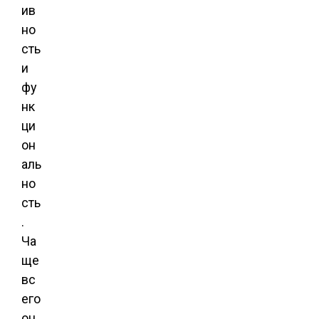
ив
но
сть
и
фу
нк
ци
он
аль
но
сть
.
Ча
ще
вс
его
он