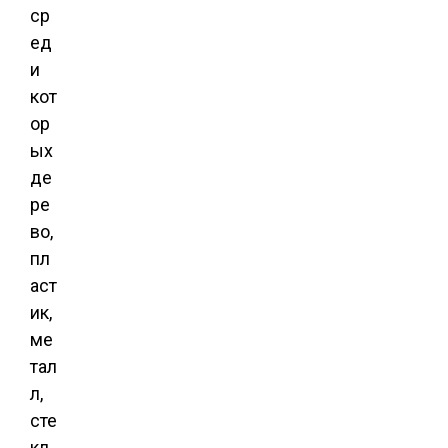
ср
ед
и
кот
ор
ых
де
ре
во,
пл
аст
ик,
ме
тал
л,
сте
кл