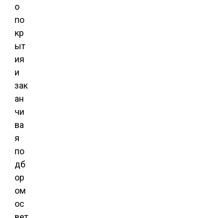
о
по
кр
ыт
ия
и
зак
ан
чи
ва
я
по
дб
ор
ом
ос
вет