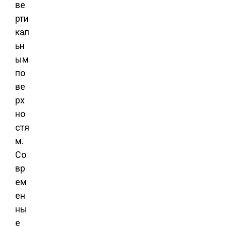
ве
рти
кал
ьн
ым
по
ве
рх
но
стя
м.
Со
вр
ем
ен
ны
е