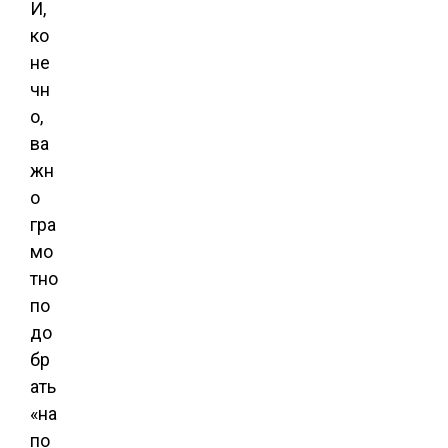
И,
ко
не
чн
о,
ва
жн
о
гра
мо
тно
по
до
бр
ать
«на
по