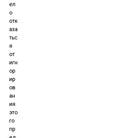
ел
о
отк
аза
тьс
я
от
игн
ор
ир
ов
ан
ия
это
го
пр
ед