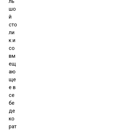
ль
шо
й
сто
ли
к и
со
вм
ещ
аю
ще
е в
се
бе
де
ко
рат