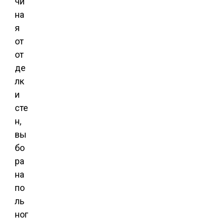
чи
на
я
от
от
де
лк
и
сте
н,
вы
бо
ра
на
по
ль
ног