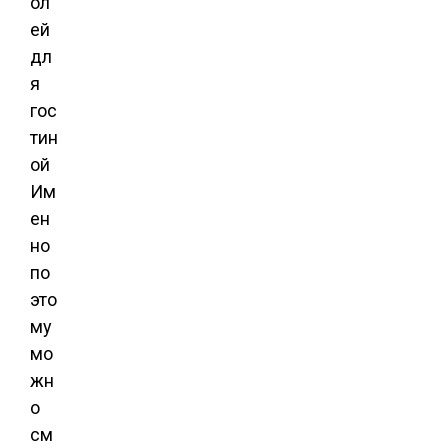
Им
ен
но
по
это
му
мо
жн
о
см