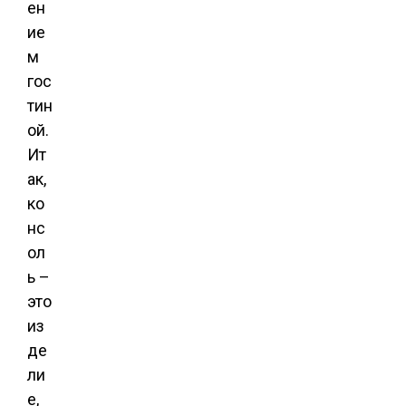
ен
ие
м
гос
тин
ой.
Ит
ак,
ко
нс
ол
ь –
это
из
де
ли
е,