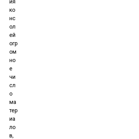
ия
ко
нс
ол
ей
огр
ом
но
е
чи
сл
о
ма
тер
иа
ло
в,