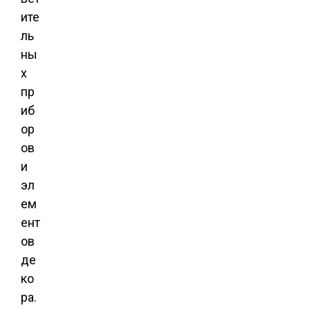
ите
ль
ны
х
пр
иб
ор
ов
и
эл
ем
ент
ов
де
ко
ра.