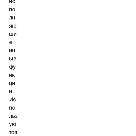
ис
по
лн
яю
щи
е
ин
ые
фу
нк
ци
и.
Ис
по
льз
ую
тся