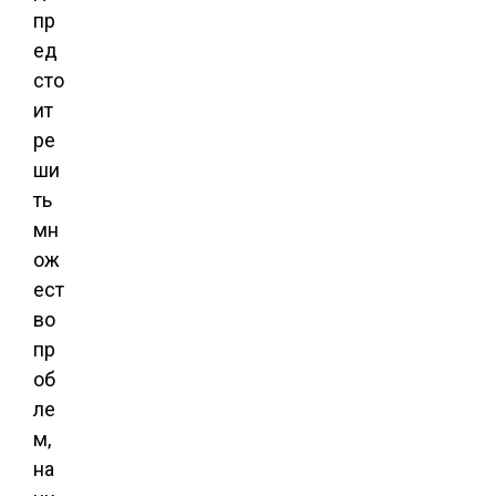
пр
ед
сто
ит
ре
ши
ть
мн
ож
ест
во
пр
об
ле
м,
на