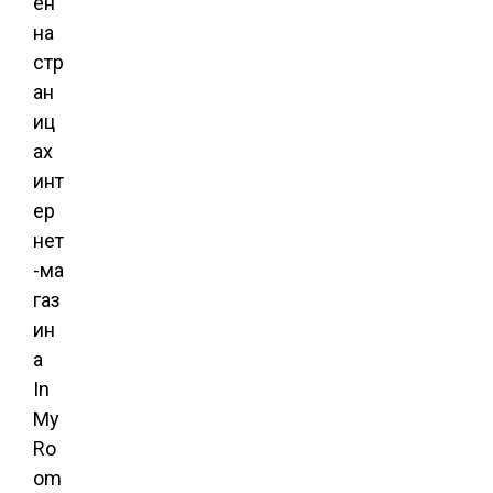
ен
на
стр
ан
иц
ах
инт
ер
нет
-ма
газ
ин
а
In
My
Ro
om