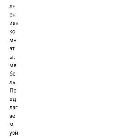
лн
ен
ие»
ко
мн
ат
ы,
ме
бе
ль.
Пр
ед
лаг
ае
м
узн