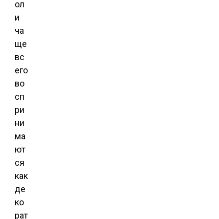
ол
и
ча
ще
вс
его
во
сп
ри
ни
ма
ют
ся
как
де
ко
рат