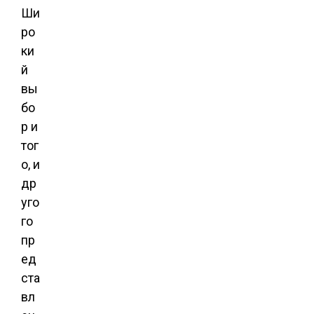
Ши
ро
ки
й
вы
бо
р и
тог
о, и
др
уго
го
пр
ед
ста
вл