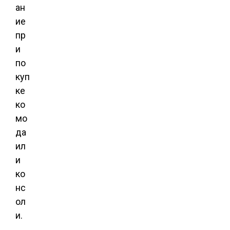
ан
ие
пр
и
по
куп
ке
ко
мо
да
ил
и
ко
нс
ол
и.