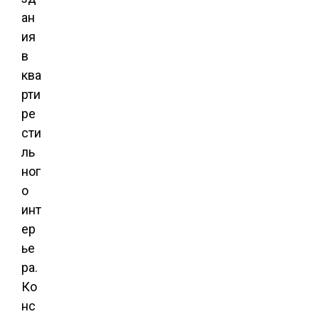
ан
ия
в
ква
рти
ре
сти
ль
ног
о
инт
ер
ье
ра.
Ко
нс