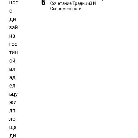
ног
Сочетание Традиций И
Современности
о
ди
зай
на
гос
тин
ой,
вл
ад
ел
ьцу
жи
лп
ло
ща
ди