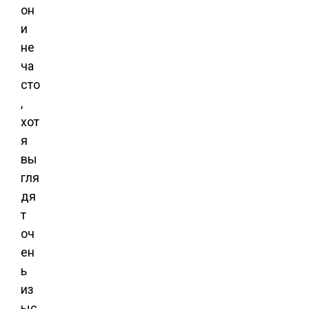
он
и
не
ча
сто
,
хот
я
вы
гля
дя
т
оч
ен
ь
из
ыс