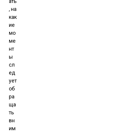
ать
, на
как
ие
мо
ме
нт
ы
сл
ед
ует
об
ра
ща
ть
вн
им