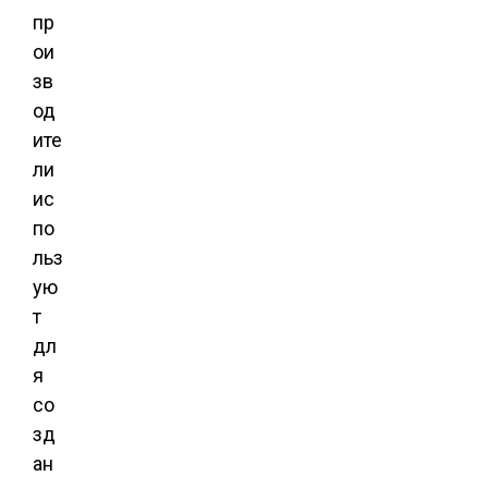
пр
ои
зв
од
ите
ли
ис
по
льз
ую
т
дл
я
со
зд
ан