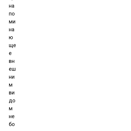
на
по
ми
на
ю
ще
е
вн
еш
ни
м
ви
до
м
не
бо