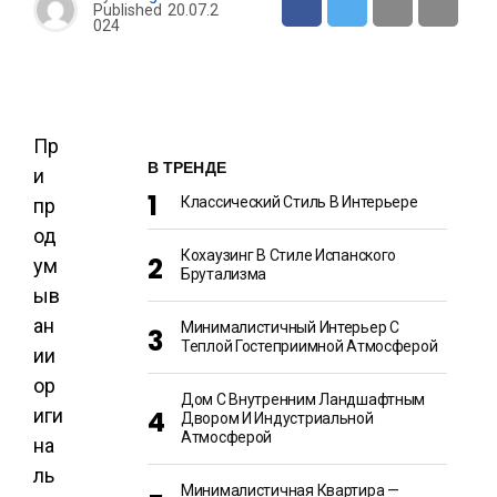
Published
20.07.2
024
Пр
В ТРЕНДЕ
и
Классический Стиль В Интерьере
пр
од
Кохаузинг В Стиле Испанского
ум
Брутализма
ыв
ан
Минималистичный Интерьер С
Теплой Гостеприимной Атмосферой
ии
ор
Дом С Внутренним Ландшафтным
иги
Двором И Индустриальной
Атмосферой
на
ль
Минималистичная Квартира —