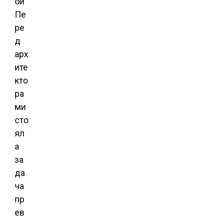
ой
Пе
ре
д
арх
ите
кто
ра
ми
сто
ял
а
за
да
ча
пр
ев