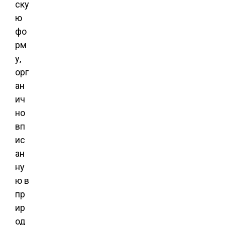
ску
ю
фо
рм
у,
орг
ан
ич
но
вп
ис
ан
ну
ю в
пр
ир
од