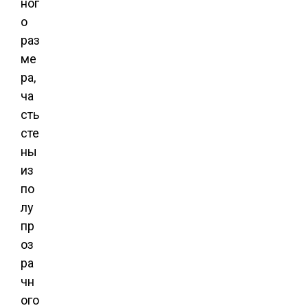
ног
о
раз
ме
ра,
ча
сть
сте
ны
из
по
лу
пр
оз
ра
чн
ого