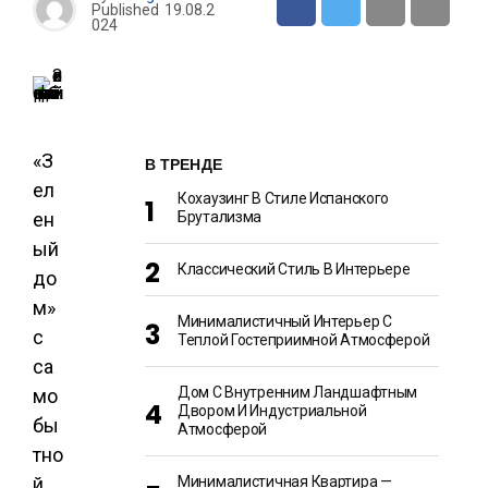
Published
19.08.2
024
«З
В ТРЕНДЕ
ел
Кохаузинг В Стиле Испанского
ен
Брутализма
ый
Классический Стиль В Интерьере
до
м»
Минималистичный Интерьер С
с
Теплой Гостеприимной Атмосферой
са
Дом С Внутренним Ландшафтным
мо
Двором И Индустриальной
бы
Атмосферой
тно
й
Минималистичная Квартира —