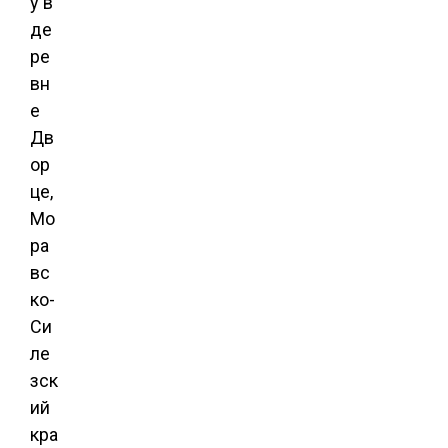
у в
де
ре
вн
е
Дв
ор
це,
Мо
ра
вс
ко-
Си
ле
зск
ий
кра