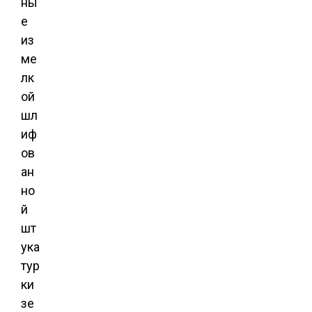
ны
е
из
ме
лк
ой
шл
иф
ов
ан
но
й
шт
ука
тур
ки
зе