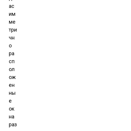
ас
им
ме
три
чн
о
ра
сп
ол
ож
ен
ны
е
ок
на
раз