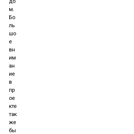
до
м.
Бо
ль
шо
е
вн
им
ан
ие
в
пр
ое
кте
так
же
бы