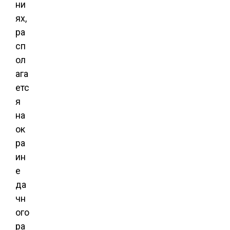
ни
ях,
ра
сп
ол
ага
етс
я
на
ок
ра
ин
е
да
чн
ого
ра