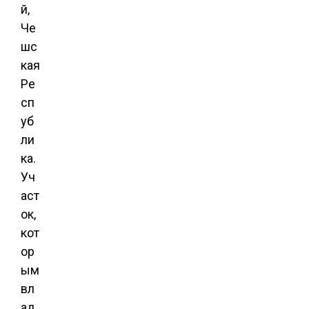
й,
Че
шс
кая
Ре
сп
уб
ли
ка.
Уч
аст
ок,
кот
ор
ым
вл
ад