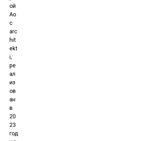
ой
Ao
c
arc
hit
ekt
i,
ре
ал
из
ов
ан
в
20
23
год