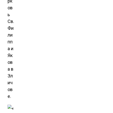
рк
ов
ь
Св.
Фи
ли
пп
а и
Як
ов
а в
Зл
ич
ов
е.