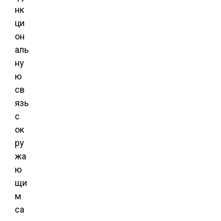
нк
ци
он
аль
ну
ю
св
язь
с
ок
ру
жа
ю
щи
м
са