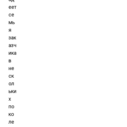
еет
се
мь
я
зак
азч
ика
в
не
ск
ол
ьки
х
по
ко
ле