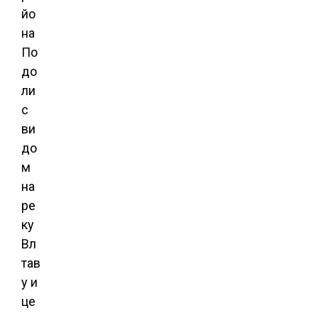
йо
на
По
до
ли
с
ви
до
м
на
ре
ку
Вл
тав
у и
це