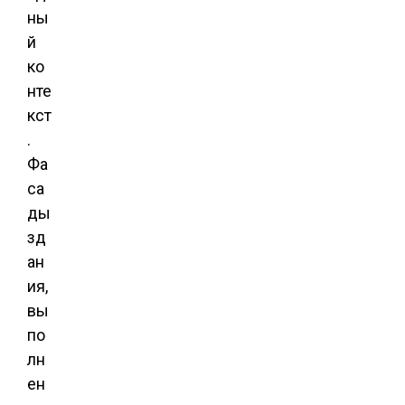
ны
й
ко
нте
кст
.
Фа
са
ды
зд
ан
ия,
вы
по
лн
ен