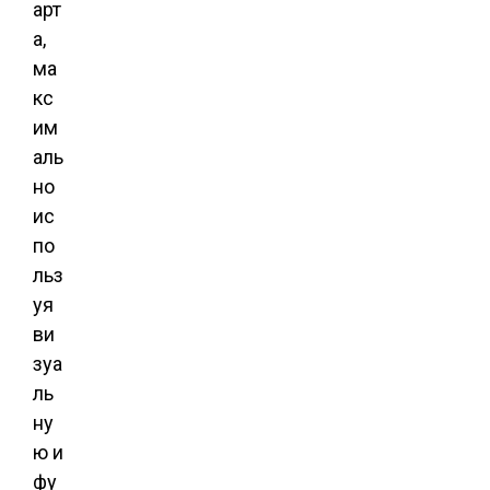
арт
а,
ма
кс
им
аль
но
ис
по
льз
уя
ви
зуа
ль
ну
ю и
фу