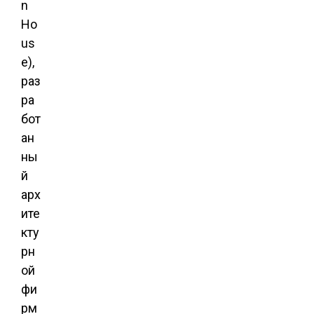
n
Ho
us
e),
раз
ра
бот
ан
ны
й
арх
ите
кту
рн
ой
фи
рм