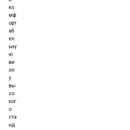
ко
мф
орт
аб
ел
ьну
ю
ви
лл
у
вы
со
ког
о
ста
нд