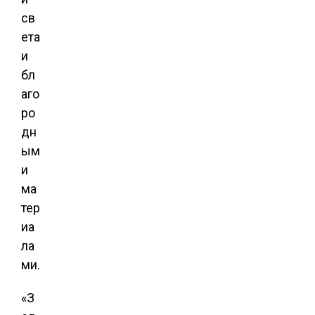
св
ета
и
бл
аго
ро
дн
ым
и
ма
тер
иа
ла
ми.
«З