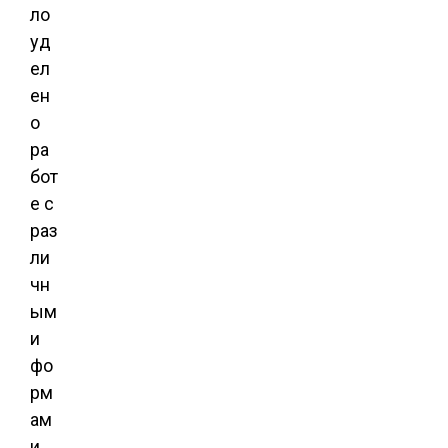
ло
уд
ел
ен
о
ра
бот
е с
раз
ли
чн
ым
и
фо
рм
ам
и