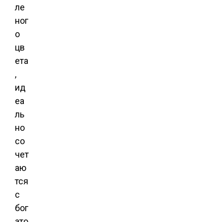
ле
ног
о
цв
ета
,
ид
еа
ль
но
со
чет
аю
тся
с
бог
ато