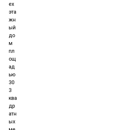
ех
эта
жн
ый
до
м
пл
ощ
ад
ью
30
3
ква
др
атн
ых
ме